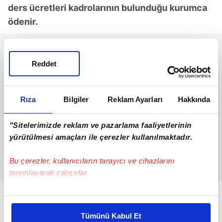
ders ücretleri kadrolarının bulunduğu kurumca
ödenir.
Reddet
Rıza
Bilgiler
Reklam Ayarları
Hakkında
"Sitelerimizde reklam ve pazarlama faaliyetlerinin
yürütülmesi amaçları ile çerezler kullanılmaktadır.
Bu çerezler, kullanıcıların tarayıcı ve cihazlarını
tanımlayarak çalışırlar.
Bu çerezlere izin vermeniz halinde sizlere özel
kişiselleştirilmiş reklamlar sunabilir, sayfalarımızda sizlere
Tümünü Kabul Et
daha iyi reklam deneyimi yaşatabiliriz. Bunu yaparken