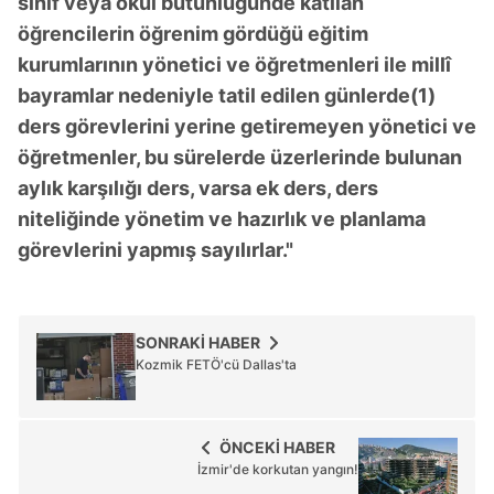
sınıf veya okul bütünlüğünde katılan
sınırlı olarak açık rızanız dahilinde kullanılacaktır.
öğrencilerin öğrenim gördüğü eğitim
Çerezlere ilişkin tercihlerinizi aşağıda yer alan panel
kurumlarının yönetici ve öğretmenleri ile millî
vasıtasıyla belirleyebilirsiniz. Çerezlere ilişkin detaylı bilgi
bayramlar nedeniyle tatil edilen günlerde(1)
için Ayarlar butonuna tıklayabilir,
Çerez Bilgilendirme
ders görevlerini yerine getiremeyen yönetici ve
Metnimizi
ziyaret edebilirsiniz.
öğretmenler, bu sürelerde üzerlerinde bulunan
aylık karşılığı ders, varsa ek ders, ders
6698 sayılı Kişisel Verilerin Korunması Kanunu uyarınca
hazırlanmış Aydınlatma Metnimizi okumak ve sitemizde
niteliğinde yönetim ve hazırlık ve planlama
ilgili mevzuata uygun olarak kullanılan çerezlerle ilgili bilgi
görevlerini yapmış sayılırlar."
almak için lütfen
tıklayınız
.
SONRAKİ HABER
Kozmik FETÖ'cü Dallas'ta
ÖNCEKİ HABER
İzmir'de korkutan yangın!