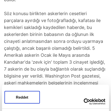
Söz konusu birlikten askerlerin cesetleri
parçalara ayırdığı ve fotoğrafladığı, kafatası ile
kemikleri sakladığı kaydedilen haberde, bu
askerlerden birinin babasının da oğlunun ilk
cinayeti anlatmasından sonra orduyu uyarmaya
çalıştığı, ancak başarılı olamadığı belirtildi. 5
Amerikalı askerin Ocak ile Mayıs arasında
Kandahar'da 'zevk için' toplam 3 cinayet işlediği,
7 askerin de bu olayla bağlantılı olarak suçlandığı
bilgisine yer verildi. Washington Post gazetesi,
askeri mahkemelerin belgelerinin incelenmesi
sonucu, esrar ve alkol tüketen bu askerlerin esas
olarak 'eğlenmek amacıyla' bu suçları işlediğinin
Reddet
ortaya çıktığını yazdı.