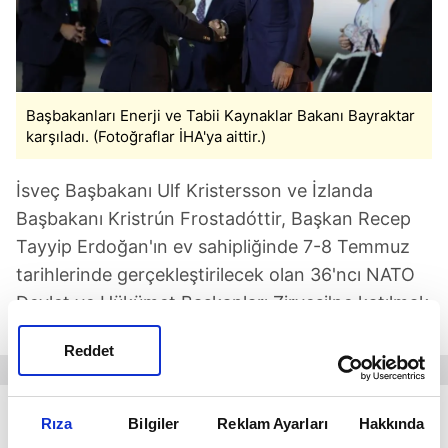
Başbakanları Enerji ve Tabii Kaynaklar Bakanı Bayraktar
karşıladı. (Fotoğraflar İHA'ya aittir.)
İsveç Başbakanı Ulf Kristersson ve İzlanda
Başbakanı Kristrún Frostadóttir, Başkan Recep
Tayyip Erdoğan'ın ev sahipliğinde 7-8 Temmuz
tarihlerinde gerçekleştirilecek olan 36'ncı NATO
Devlet ve Hükümet Başkanları Zirvesi'ne katılmak
için Ankara'ya geldi.
Reddet
Rıza
Bilgiler
Reklam Ayarları
Hakkında