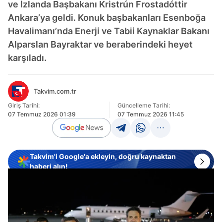
ve İzlanda Başbakanı Kristrún Frostadóttir
Ankara’ya geldi. Konuk başbakanları Esenboğa
Havalimanı’nda Enerji ve Tabii Kaynaklar Bakanı
Alparslan Bayraktar ve beraberindeki heyet
karşıladı.
Takvim.com.tr
Giriş Tarihi:
Güncelleme Tarihi:
07 Temmuz 2026 01:39
07 Temmuz 2026 11:45
Takvim'i Google'a ekleyin, doğru kaynaktan
haberi alın!