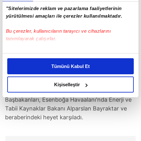
"Sitelerimizde reklam ve pazarlama faaliyetlerinin
yürütülmesi amaçları ile çerezler kullanılmaktadır.
Bu çerezler, kullanıcıların tarayıcı ve cihazlarını
tanımlayarak çalışırlar.
Bu çerezlere izin vermeniz halinde sizlere özel
kişiselleştirilmiş reklamlar sunabilir, sayfalarımızda sizlere
Tümünü Kabul Et
daha iyi reklam deneyimi yaşatabiliriz. Bunu yaparken
amacımızın size daha iyi bir reklam deneyimi sunmak
olduğunu ve sizlere en iyi içerikleri sunabilmek adına
Kişiselleştir
BAKAN BAYRAKTAR KARŞILADI
elimizden gelen çabayı gösterdiğimizi ve bu noktada,
reklamların maliyetlerimizi karşılamak noktasında tek gelir
Başbakanları, Esenboğa Havaalanı'nda Enerji ve
kalemimiz olduğunu sizlere hatırlatmak isteriz.
Tabii Kaynaklar Bakanı Alparslan Bayraktar ve
beraberindeki heyet karşıladı.
Her halükârda, kullanıcılar, bu çerezlere izin vermedikleri
takdirde, kullanıcılara hedefli reklamlar
gösterilmeyecektir."