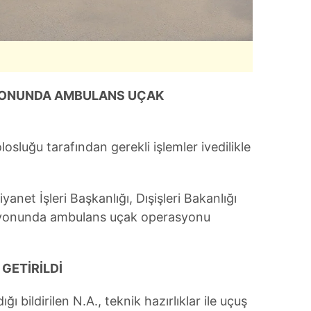
 çerezlerle ilgili bilgi almak için lütfen
tıklayınız
.
YONUNDA AMBULANS UÇAK
sluğu tarafından gerekli işlemler ivedilikle
iyanet İşleri Başkanlığı, Dışişleri Bakanlığı
asyonunda ambulans uçak operasyonu
 GETİRİLDİ
ı bildirilen N.A., teknik hazırlıklar ile uçuş