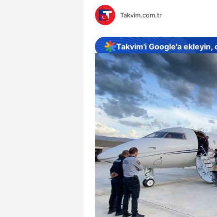
Takvim.com.tr
Takvim'i Google'a ekleyin,