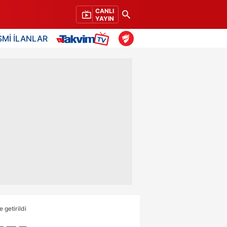
CANLI
YAYIN
SMİ İLANLAR
getirildi