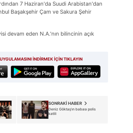
rdından 7 Haziran'da Suudi Arabistan'dan
anbul Başakşehir Çam ve Sakura Şehir
si devam eden N.A.'nın bilincinin açık
UYGULAMASINI İNDİRMEK İÇİN TIKLAYIN
SONRAKİ HABER
Deniz Göktaş’ın babası polis
katili