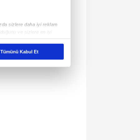
ızda sizlere daha iyi reklam
duğunu ve sizlere en iyi
liyetlerimizi karşılamak
Tümünü Kabul Et
ar gösterilmeyecektir."
çerezler kullanılmaktadır. Bu
u hizmetlerinin sunulması
i ve sizlere yönelik
nılacaktır.
kin detaylı bilgi için Ayarlar
ak ve sitemizde ilgili