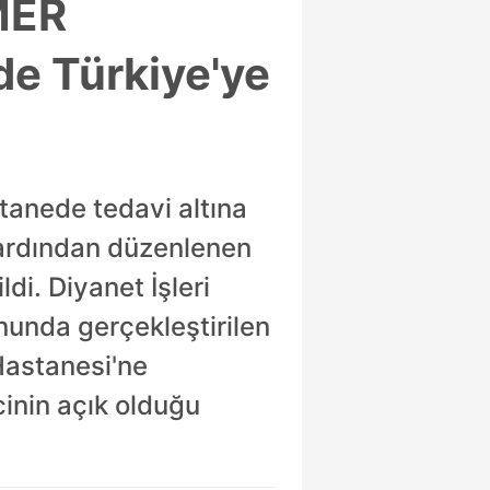
MER
de Türkiye'ye
stanede tedavi altına
 ardından düzenlenen
di. Diyanet İşleri
onunda gerçekleştirilen
Hastanesi'ne
inin açık olduğu