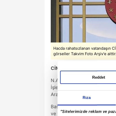
Hacda rahatsızlanan vatandaşın C
görseller Takvim Foto Arşiv'e aittir
CİMER BAŞVURUSU SONRASI
Reddet
N.A.'nın kızı, 5 Haziran'da C
İşleri Başkanlığı organizasyon
Arabistan'ın Mekke kentinde ra
Rıza
Başvuruda, Suudi German Hosp
"Sitelerimizde reklam ve paza
ve verem teşhisi konulduğu, y