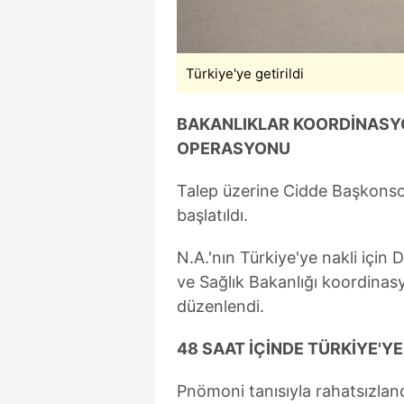
mevzuata uygun olarak kullanılan
Türkiye'ye getirildi
BAKANLIKLAR KOORDİNAS
OPERASYONU
Talep üzerine Cidde Başkonsolo
başlatıldı.
N.A.'nın Türkiye'ye nakli için D
ve Sağlık Bakanlığı koordin
düzenlendi.
48 SAAT İÇİNDE TÜRKİYE'YE
Pnömoni tanısıyla rahatsızlandığ