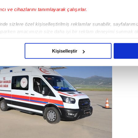
visinin burada sürdürülmesi için yapılan
yıcı ve cihazlarını tanımlayarak çalışırlar.
edilmesi istendi.
de sizlere özel kişiselleştirilmiş reklamlar sunabilir, sayfalarım
aparken amacımızın size daha iyi bir reklam deneyimi sunmak ol
imizden gelen çabayı gösterdiğimizi ve bu noktada, reklamların ma
olduğunu sizlere hatırlatmak isteriz.
Kişiselleştir
çerezlere izin vermedikleri takdirde, kullanıcılara hedefli reklaml
abilmek için İnternet Sitemizde kendimize ve üçüncü kişilere ait 
isel verileriniz işlenmekte olup gerekli olan çerezler bilgi toplum
 çerezler, sitemizin daha işlevsel kılınması ve kişiselleştirilmes
 yapılması, amaçlarıyla sınırlı olarak açık rızanız dahilinde kulla
aşağıda yer alan panel vasıtasıyla belirleyebilirsiniz. Çerezlere iliş
lgilendirme Metnimizi
ziyaret edebilirsiniz.
Korunması Kanunu uyarınca hazırlanmış Aydınlatma Metnimizi okum