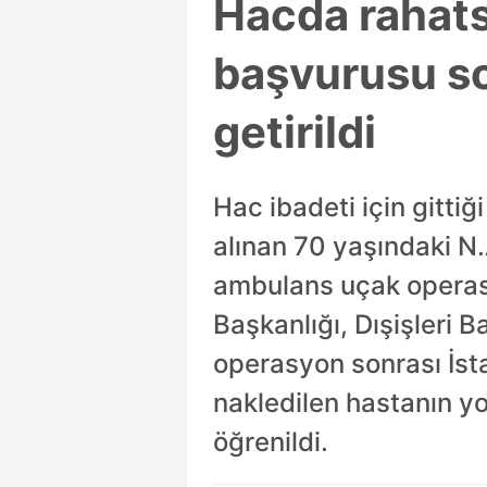
Hacda rahat
başvurusu so
getirildi
Hac ibadeti için gitti
alınan 70 yaşındaki N
ambulans uçak operasyo
Başkanlığı, Dışişleri 
operasyon sonrası İst
nakledilen hastanın y
öğrenildi.