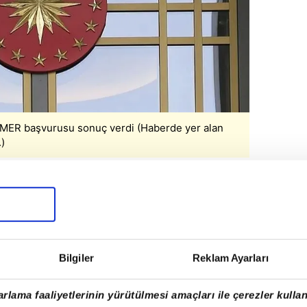
İMER başvurusu sonuç verdi (Haberde yer alan
.)
 HAREKETE GEÇİLDİ
İMER'e yaptığı başvuruda annesinin Diyanet
uyla hac ibadeti sırasında Suudi
hatsızlandığını bildirdi.
Bilgiler
Reklam Ayarları
ital'da yapılan tetkiklerde annesine Kovid
rlama faaliyetlerinin yürütülmesi amaçları ile çerezler kullan
oğun bakımda tedavi gördüğü belirtilerek,