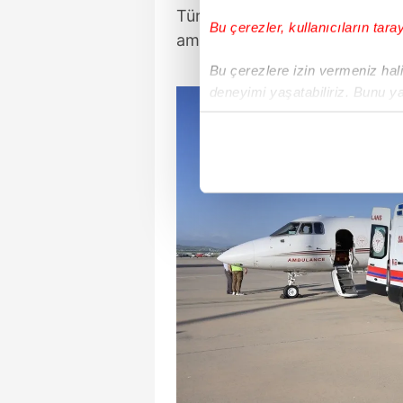
Türkiye'ye getirilmesi ve teda
Bu çerezler, kullanıcıların tara
ambulans uçak talebinin kabul 
Bu çerezlere izin vermeniz halin
deneyimi yaşatabiliriz. Bunu y
içerikleri sunabilmek adına el
noktasında tek gelir kalemimiz 
Her halükârda, kullanıcılar, bu 
Sizlere daha iyi bir hizmet sun
çerezler vasıtasıyla çeşitli kiş
amacıyla kullanılmaktadır. Diğer
reklam/pazarlama faaliyetlerinin
Çerezlere ilişkin tercihlerinizi 
butonuna tıklayabilir,
Çerez Bi
6698 sayılı Kişisel Verilerin 