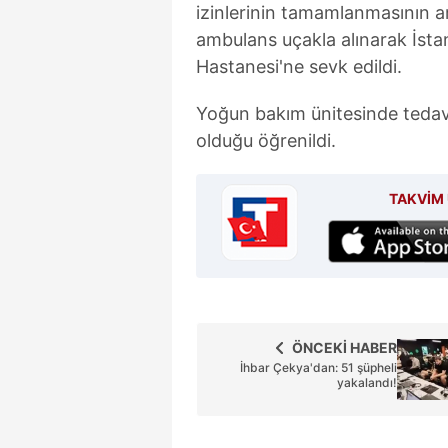
izinlerinin tamamlanmasının a
ambulans uçakla alınarak İst
Hastanesi'ne sevk edildi.
Yoğun bakım ünitesinde tedavi
olduğu öğrenildi.
TAKVİM 
ÖNCEKİ HABER
İhbar Çekya'dan: 51 şüpheli
yakalandı!