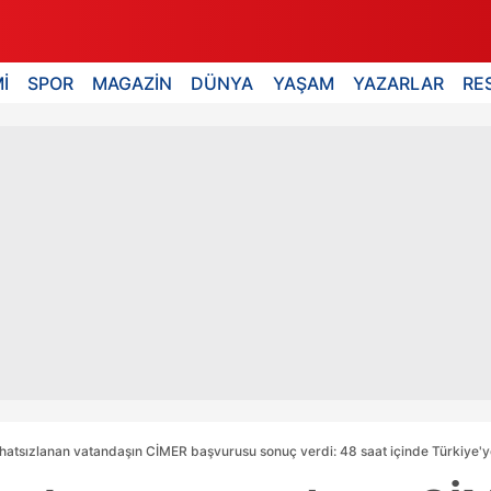
İ
SPOR
MAGAZİN
DÜNYA
YAŞAM
YAZARLAR
RE
atsızlanan vatandaşın CİMER başvurusu sonuç verdi: 48 saat içinde Türkiye'ye 