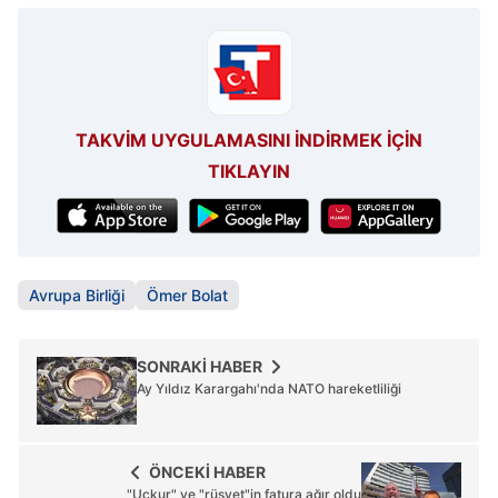
TAKVİM UYGULAMASINI İNDİRMEK İÇİN
TIKLAYIN
Avrupa Birliği
Ömer Bolat
SONRAKİ HABER
Ay Yıldız Karargahı'nda NATO hareketliliği
ÖNCEKİ HABER
"Uçkur" ve "rüşvet"in fatura ağır oldu