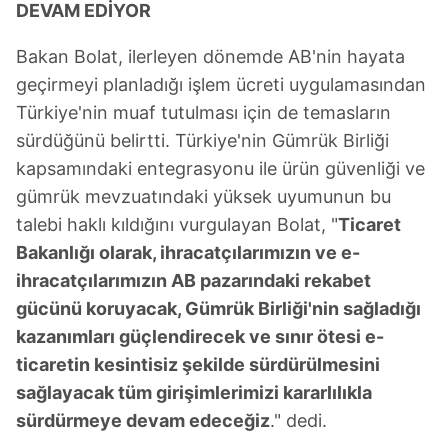
DEVAM EDİYOR
kullanılmaktadır. Bu çerezler vasıtasıyla çeşitli kişisel
verileriniz işlenmekte olup gerekli olan çerezler bilgi
Bakan Bolat, ilerleyen dönemde AB'nin hayata
toplumu hizmetlerinin sunulması amacıyla
geçirmeyi planladığı işlem ücreti uygulamasından
kullanılmaktadır. Diğer çerezler, sitemizin daha işlevsel
Türkiye'nin muaf tutulması için de temasların
kılınması ve kişiselleştirilmesi ve sizlere yönelik
sürdüğünü belirtti. Türkiye'nin Gümrük Birliği
reklam/pazarlama faaliyetlerinin yapılması, amaçlarıyla
sınırlı olarak açık rızanız dahilinde kullanılacaktır.
kapsamındaki entegrasyonu ile ürün güvenliği ve
gümrük mevzuatındaki yüksek uyumunun bu
Çerezlere ilişkin tercihlerinizi aşağıda yer alan panel
talebi haklı kıldığını vurgulayan Bolat, "
Ticaret
vasıtasıyla belirleyebilirsiniz. Çerezlere ilişkin detaylı bilgi
Bakanlığı olarak, ihracatçılarımızın ve e-
için Ayarlar butonuna tıklayabilir,
Çerez Bilgilendirme
ihracatçılarımızın AB pazarındaki rekabet
Metnimizi
ziyaret edebilirsiniz.
gücünü koruyacak, Gümrük Birliği'nin sağladığı
6698 sayılı Kişisel Verilerin Korunması Kanunu uyarınca
kazanımları güçlendirecek ve sınır ötesi e-
hazırlanmış Aydınlatma Metnimizi okumak ve sitemizde
ticaretin kesintisiz şekilde sürdürülmesini
ilgili mevzuata uygun olarak kullanılan çerezlerle ilgili bilgi
sağlayacak tüm girişimlerimizi kararlılıkla
almak için lütfen
tıklayınız
.
sürdürmeye devam edeceğiz
." dedi.