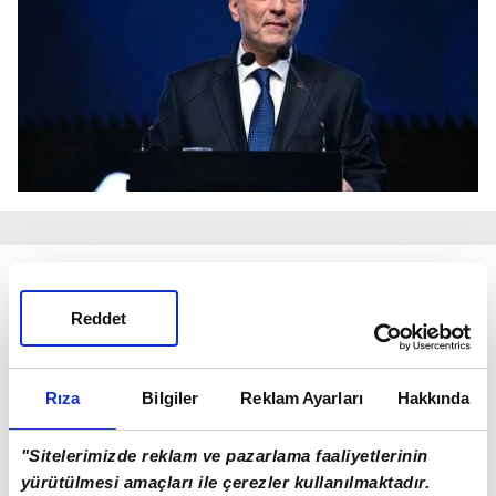
150 AVRO ALTI GÖNDERİLER İÇİN TEKNİK
HAZIRLIK
Reddet
Bolat, düşük değerli e-ticaret gönderilerinde
Rıza
Bilgiler
Reklam Ayarları
Hakkında
tercihli rejimin kesintisiz devam etmesi amacıyla
teknik altyapı çalışmalarının da sürdüğünü
"Sitelerimizde reklam ve pazarlama faaliyetlerinin
kaydetti. Bu kapsamda, 150 avronun altındaki
yürütülmesi amaçları ile çerezler kullanılmaktadır.