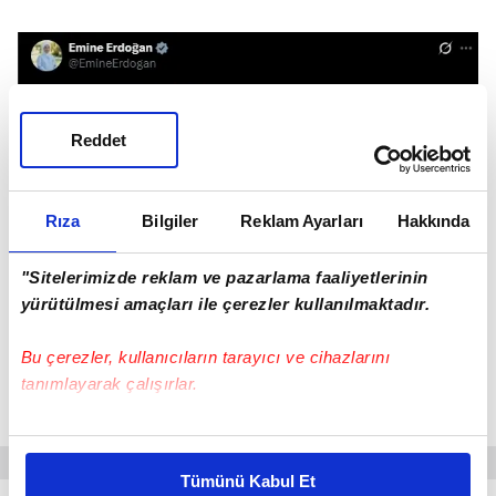
Reddet
Rıza
Bilgiler
Reklam Ayarları
Hakkında
Emine Erdoğan'ın sosyal medya paylaşımı (Haberde yer
alan görsel sosyal medyadan alınmıştır.)
"Sitelerimizde reklam ve pazarlama faaliyetlerinin
"HİÇBİR ÇOCUK SEVGİDEN MAHRUM
yürütülmesi amaçları ile çerezler kullanılmaktadır.
KALMASIN"
Bu çerezler, kullanıcıların tarayıcı ve cihazlarını
tanımlayarak çalışırlar.
Emine Erdoğan paylaşımında şu ifadelere yer
verdi:
Bu çerezlere izin vermeniz halinde sizlere özel
kişiselleştirilmiş reklamlar sunabilir, sayfalarımızda sizlere
Tümünü Kabul Et
daha iyi reklam deneyimi yaşatabiliriz. Bunu yaparken