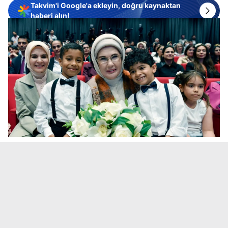
Takvim'i Google'a ekleyin, doğru kaynaktan
haberi alın!