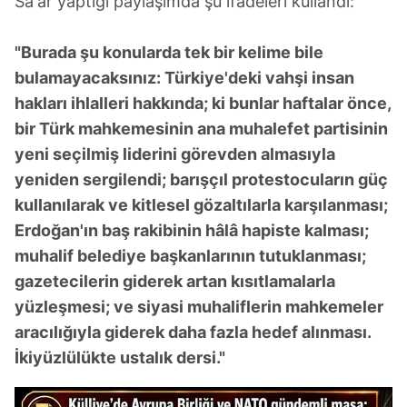
Sa'ar yaptığı paylaşımda şu ifadeleri kullandı:
toplumu hizmetlerinin sunulması amacıyla
kullanılmaktadır. Diğer çerezler, sitemizin daha işlevsel
kılınması ve kişiselleştirilmesi ve sizlere yönelik
"Burada şu konularda tek bir kelime bile
reklam/pazarlama faaliyetlerinin yapılması, amaçlarıyla
bulamayacaksınız: Türkiye'deki vahşi insan
sınırlı olarak açık rızanız dahilinde kullanılacaktır.
hakları ihlalleri hakkında; ki bunlar haftalar önce,
bir Türk mahkemesinin ana muhalefet partisinin
Çerezlere ilişkin tercihlerinizi aşağıda yer alan panel
yeni seçilmiş liderini görevden almasıyla
vasıtasıyla belirleyebilirsiniz. Çerezlere ilişkin detaylı bilgi
için Ayarlar butonuna tıklayabilir,
Çerez Bilgilendirme
yeniden sergilendi; barışçıl protestocuların güç
Metnimizi
ziyaret edebilirsiniz.
kullanılarak ve kitlesel gözaltılarla karşılanması;
Erdoğan'ın baş rakibinin hâlâ hapiste kalması;
6698 sayılı Kişisel Verilerin Korunması Kanunu uyarınca
muhalif belediye başkanlarının tutuklanması;
hazırlanmış Aydınlatma Metnimizi okumak ve sitemizde
gazetecilerin giderek artan kısıtlamalarla
ilgili mevzuata uygun olarak kullanılan çerezlerle ilgili bilgi
yüzleşmesi; ve siyasi muhaliflerin mahkemeler
almak için lütfen
tıklayınız
.
aracılığıyla giderek daha fazla hedef alınması.
İkiyüzlülükte ustalık dersi."