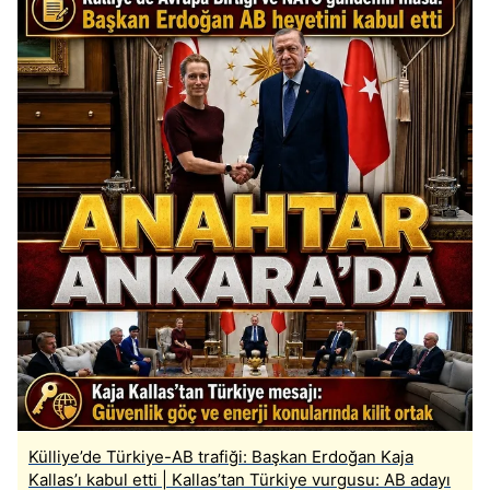
Külliye’de Türkiye-AB trafiği: Başkan Erdoğan Kaja
Kallas’ı kabul etti | Kallas’tan Türkiye vurgusu: AB adayı