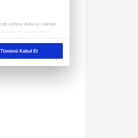
ızda sizlere daha iyi reklam
duğunu ve sizlere en iyi
liyetlerimizi karşılamak
Tümünü Kabul Et
ar gösterilmeyecektir."
çerezler kullanılmaktadır. Bu
u hizmetlerinin sunulması
i ve sizlere yönelik
nılacaktır.
kin detaylı bilgi için Ayarlar
ak ve sitemizde ilgili