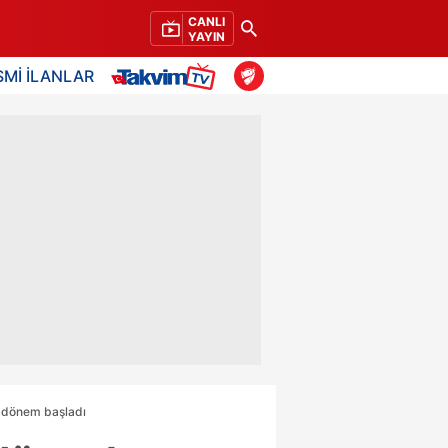
CANLI
YAYIN
SMİ İLANLAR
i dönem başladı