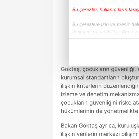
Bu çerezler, kullanıcıların tara
Bu çerezlere izin vermeniz halin
deneyimi yaşatabiliriz. Bunu y
içerikleri sunabilmek adına el
noktasında tek gelir kalemimiz 
Her halükârda, kullanıcılar, bu 
Göktaş, çocukların güvenliği, s
Sizlere daha iyi bir hizmet sun
kurumsal standartların oluştur
çerezler vasıtasıyla çeşitli kiş
ilişkin kriterlerin düzenlendiğin
amacıyla kullanılmaktadır. Diğer
izleme ve denetim mekanizmas
reklam/pazarlama faaliyetlerinin
çocukların güvenliğini riske 
hükümlerinin de yönetmelikte y
Çerezlere ilişkin tercihlerinizi 
butonuna tıklayabilir,
Çerez Bi
Bakan Göktaş ayrıca, kuruluşl
ilişkin verilerin merkezi bilişi
6698 sayılı Kişisel Verilerin 