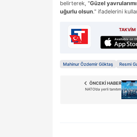
belirterek, "
Güzel yavrularımı
mevzuata uygun olarak kullanılan
uğurlu olsun
." ifadelerini kulla
TAKVİM 
Mahinur Özdemir Göktaş
Resmi G
ÖNCEKİ HABER
NATO’da yerli tanıtım