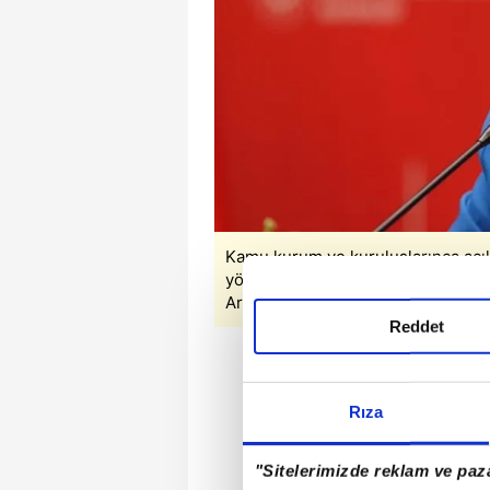
Kamu kurum ve kuruluşlarınca açıl
yönetmelik Resmi Gazete'de yayıml
Arşiv ve AA'dan alınmıştır.)
Reddet
Rıza
"Sitelerimizde reklam ve paza