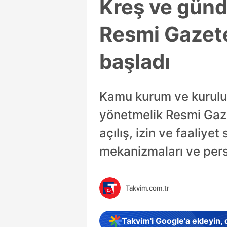
Kreş ve günd
Resmi Gazete
başladı
Kamu kurum ve kuruluş
yönetmelik Resmi Gaze
açılış, izin ve faaliye
mekanizmaları ve perso
Takvim.com.tr
Takvim'i Google'a ekleyin,