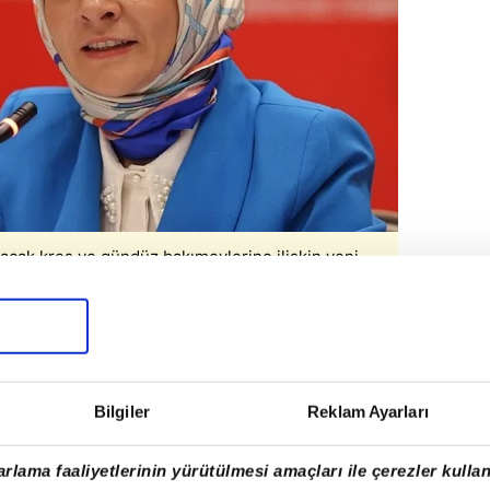
acak kreş ve gündüz bakımevlerine ilişkin yeni
anarak yürürlüğe girdi. (Fotoğraflar Takvim Foto
Bilgiler
Reklam Ayarları
rlama faaliyetlerinin yürütülmesi amaçları ile çerezler kullan