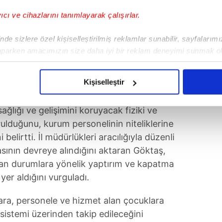
yıcı ve cihazlarını tanımlayarak çalışırlar.
de sizlere özel kişiselleştirilmiş reklamlar sunabilir, sayfalarım
aparken amacımızın size daha iyi bir reklam deneyimi sunmak ol
imizden gelen çabayı gösterdiğimizi ve bu noktada, reklamların ma
olduğunu sizlere hatırlatmak isteriz.
Kişiselleştir
çerezlere izin vermedikleri takdirde, kullanıcılara hedefli reklaml
ağlığı ve gelişimini koruyacak fiziki ve
abilmek için İnternet Sitemizde kendimize ve üçüncü kişilere ait 
ulduğunu, kurum personelinin niteliklerine
isel verileriniz işlenmekte olup gerekli olan çerezler bilgi toplum
i belirtti. İl müdürlükleri aracılığıyla düzenli
 çerezler, sitemizin daha işlevsel kılınması ve kişiselleştirilmes
ının devreye alındığını aktaran Göktaş,
 yapılması, amaçlarıyla sınırlı olarak açık rızanız dahilinde kulla
atan durumlara yönelik yaptırım ve kapatma
er aldığını vurguladı.
aşağıda yer alan panel vasıtasıyla belirleyebilirsiniz. Çerezlere iliş
lgilendirme Metnimizi
ziyaret edebilirsiniz.
ara, personele ve hizmet alan çocuklara
m sistemi üzerinden takip edileceğini
Korunması Kanunu uyarınca hazırlanmış Aydınlatma Metnimizi okum