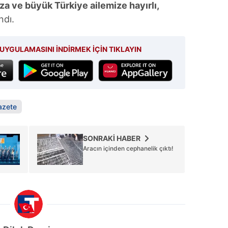
za ve büyük Türkiye ailemize hayırlı,
 çerezlerle ilgili bilgi almak için lütfen
tıklayınız
.
ndı.
UYGULAMASINI İNDİRMEK İÇİN TIKLAYIN
azete
SONRAKİ HABER
Aracın içinden cephanelik çıktı!