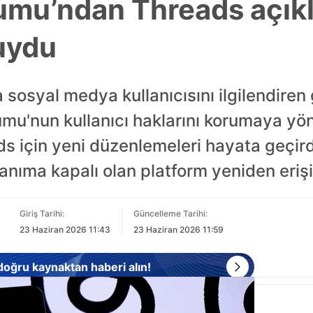
umu’ndan Threads açık
uydu
a sosyal medya kullanıcısını ilgilendir
u'nun kullanıcı haklarını korumaya yöne
s için yeni düzenlemeleri hayata geçir
lanıma kapalı olan platform yeniden erişi
Giriş Tarihi:
Güncelleme Tarihi:
23 Haziran 2026 11:43
23 Haziran 2026 11:59
 doğru kaynaktan haberi alın!