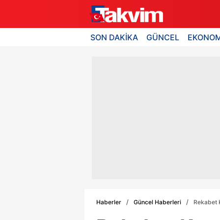
SON DAKİKA
GÜNCEL
EKONOM
Haberler
Güncel Haberleri
Rekabet 