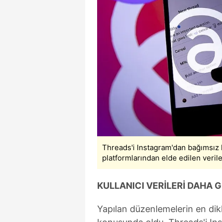
Threads'i Instagram'dan bağımsız ku
platformlarından elde edilen verile
KULLANICI VERİLERİ DAHA
Yapılan düzenlemelerin en dikk