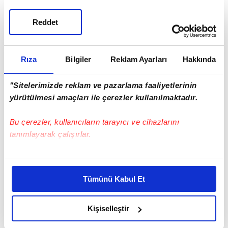
Reddet
Rıza
Bilgiler
Reklam Ayarları
Hakkında
"Sitelerimizde reklam ve pazarlama faaliyetlerinin
yürütülmesi amaçları ile çerezler kullanılmaktadır.
Bu çerezler, kullanıcıların tarayıcı ve cihazlarını
tanımlayarak çalışırlar.
Bu çerezlere izin vermeniz halinde sizlere özel
kişiselleştirilmiş reklamlar sunabilir, sayfalarımızda sizlere
Tümünü Kabul Et
daha iyi reklam deneyimi yaşatabiliriz. Bunu yaparken
BEKER, DİKBAYIR VE ENGİNYURT'A İHRAÇ
amacımızın size daha iyi bir reklam deneyimi sunmak
olduğunu ve sizlere en iyi içerikleri sunabilmek adına
YOLU
Kişiselleştir
elimizden gelen çabayı gösterdiğimizi ve bu noktada,