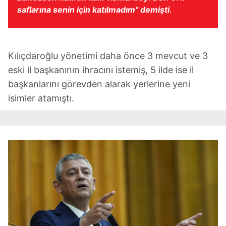
için Ayarlar butonuna tıklayabilir,
Çerez Bilgilendirme
saflarına senin için katılmadım" demişti.
Metnimizi
ziyaret edebilirsiniz.
6698 sayılı Kişisel Verilerin Korunması Kanunu uyarınca
Kılıçdaroğlu yönetimi daha önce 3 mevcut ve 3
hazırlanmış Aydınlatma Metnimizi okumak ve sitemizde
ilgili mevzuata uygun olarak kullanılan çerezlerle ilgili bilgi
eski il başkanının ihracını istemiş, 5 ilde ise il
almak için lütfen
tıklayınız
.
başkanlarını görevden alarak yerlerine yeni
isimler atamıştı.