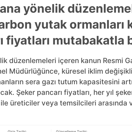
ana yönelik düzenleme
arbon yutak ormanları 
 fiyatları mutabakatla 
ik düzenlemeleri içeren kanun Resmi G
l Müdürlüğünce, küresel iklim değişik
nların sera gazı tutum kapasitesini art
ak. Şeker pancarı fiyatları, her yıl şeker
 ile üreticiler veya temsilcileri arasınd
Giriş Tarihi:
Güncelleme Tarihi: