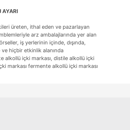
 çerezlerle ilgili bilgi almak için lütfen
tıklayınız
.
 AYARI
çkileri üreten, ithal eden ve pazarlayan
amblemleriyle arz ambalajlarında yer alan
örseller, iş yerlerinin içinde, dışında,
e ve hiçbir etkinlik alanında
kollü içki markası, distile alkollü içki
 içki markası fermente alkollü içki markası