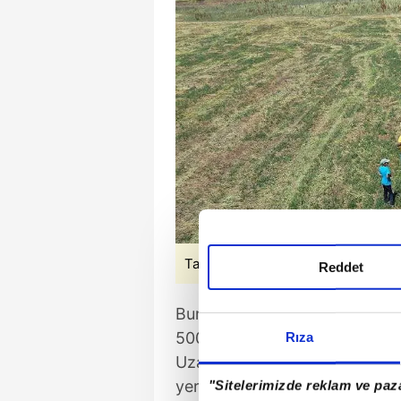
Tarım (Haberin fotoğrafları AA ve T
Reddet
Buna göre, çeltik tarlaları, il 
500 metre, köy ve mahallelerd
Rıza
Uzaklıklar, köy ve mahallelerde
yerlerin en yakın noktasının ar
"Sitelerimizde reklam ve paza