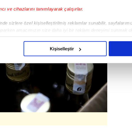
yıcı ve cihazlarını tanımlayarak çalışırlar.
de sizlere özel kişiselleştirilmiş reklamlar sunabilir, sayfalarım
aparken amacımızın size daha iyi bir reklam deneyimi sunmak ol
imizden gelen çabayı gösterdiğimizi ve bu noktada, reklamların ma
olduğunu sizlere hatırlatmak isteriz.
Kişiselleştir
çerezlere izin vermedikleri takdirde, kullanıcılara hedefli reklaml
abilmek için İnternet Sitemizde kendimize ve üçüncü kişilere ait 
isel verileriniz işlenmekte olup gerekli olan çerezler bilgi toplum
 çerezler, sitemizin daha işlevsel kılınması ve kişiselleştirilmes
 yapılması, amaçlarıyla sınırlı olarak açık rızanız dahilinde kulla
aşağıda yer alan panel vasıtasıyla belirleyebilirsiniz. Çerezlere iliş
lgilendirme Metnimizi
ziyaret edebilirsiniz.
Korunması Kanunu uyarınca hazırlanmış Aydınlatma Metnimizi okum