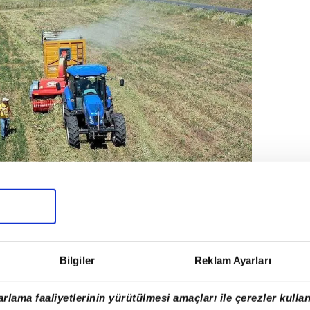
akvim Foto Arşiv'e aittir)
ve ilçe merkezlerine imar sınırından itibaren
e ise 50 metre uzaklıkta bulunabilecek.
Bilgiler
Reklam Ayarları
, en kenar evin dış çevresi ile çeltik ekilen
ası ölçülerek belirlenecek.
rlama faaliyetlerinin yürütülmesi amaçları ile çerezler kullan