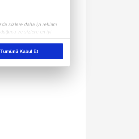
ızda sizlere daha iyi reklam
duğunu ve sizlere en iyi
liyetlerimizi karşılamak
Tümünü Kabul Et
ar gösterilmeyecektir."
çerezler kullanılmaktadır. Bu
u hizmetlerinin sunulması
i ve sizlere yönelik
nılacaktır.
kin detaylı bilgi için Ayarlar
ak ve sitemizde ilgili