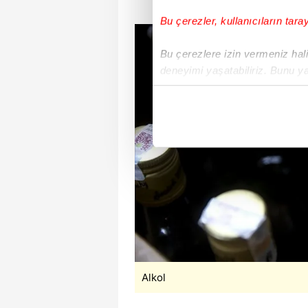
Bu çerezler, kullanıcıların tara
Bu çerezlere izin vermeniz halin
deneyimi yaşatabiliriz. Bunu y
içerikleri sunabilmek adına el
noktasında tek gelir kalemimiz 
Her halükârda, kullanıcılar, bu 
Sizlere daha iyi bir hizmet sun
çerezler vasıtasıyla çeşitli kiş
amacıyla kullanılmaktadır. Diğer
reklam/pazarlama faaliyetlerinin
Çerezlere ilişkin tercihlerinizi 
butonuna tıklayabilir,
Çerez Bi
Alkol
6698 sayılı Kişisel Verilerin 