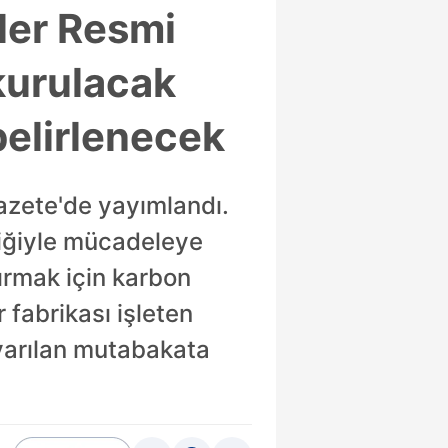
ler Resmi
kurulacak
belirlenecek
azete'de yayımlandı.
liğiyle mücadeleye
ırmak için karbon
 fabrikası işleten
a varılan mutabakata