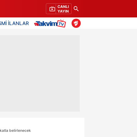
CANLI
YAYIN
SMİ İLANLAR
katla belirlenecek