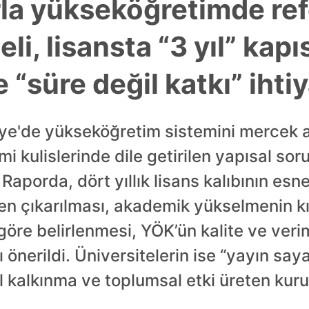
rla yükseköğretimde ref
, lisansta “3 yıl” kapıs
 “süre değil katkı” ihtiy
iye'de yükseköğretim sistemini mercek a
mi kulislerinde dile getirilen yapısal soru
Raporda, dört yıllık lisans kalıbının esn
n çıkarılması, akademik yükselmenin kı
öre belirlenmesi, YÖK’ün kalite ve veriml
önerildi. Üniversitelerin ise “yayın saya
sel kalkınma ve toplumsal etki üreten ku