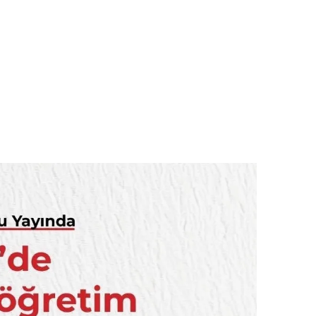
 çerezlerle ilgili bilgi almak için lütfen
tıklayınız
.