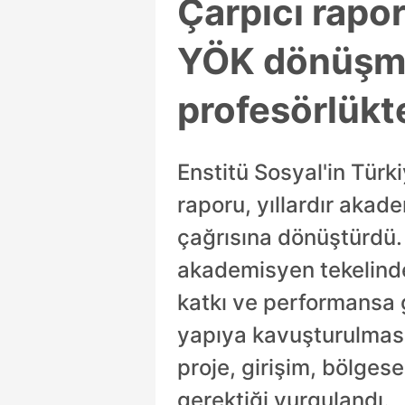
Çarpıcı rapo
YÖK dönüşmeli
profesörlükte
Enstitü Sosyal'in Türk
raporu, yıllardır akade
çağrısına dönüştürdü. 
akademisyen tekelinde
katkı ve performansa g
yapıya kavuşturulması 
proje, girişim, bölge
gerektiği vurgulandı.