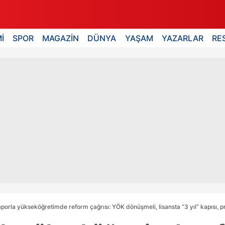
İ
SPOR
MAGAZİN
DÜNYA
YAŞAM
YAZARLAR
RE
aporla yükseköğretimde reform çağrısı: YÖK dönüşmeli, lisansta “3 yıl” kapısı, pro