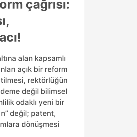
orm çağrısı:
ı,
acı!
ltına alan kapsamlı
nları açık bir reform
etilmesi, rektörlüğün
deme değil bilimsel
ilik odaklı yeni bir
n” değil; patent,
rumlara dönüşmesi