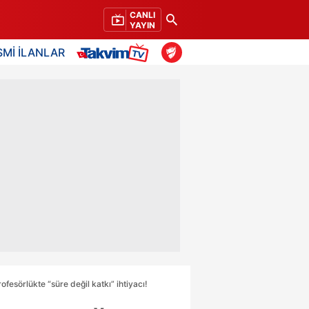
CANLI
YAYIN
SMİ İLANLAR
fesörlükte “süre değil katkı” ihtiyacı!