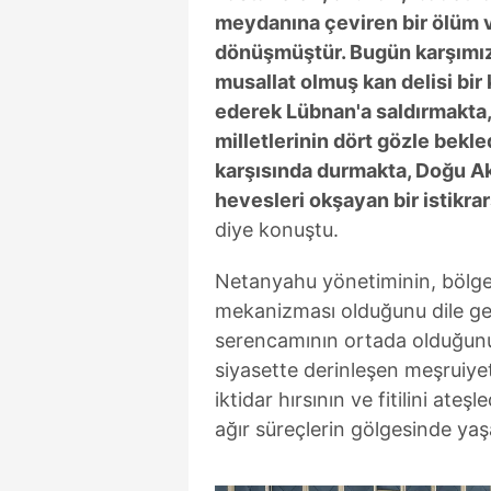
mevzuata uygun olarak kullanılan
meydanına çeviren bir ölüm v
dönüşmüştür. Bugün karşımız
musallat olmuş kan delisi bir k
ederek Lübnan'a saldırmakta
milletlerinin dört gözle bekl
karşısında durmakta, Doğu Ak
hevesleri okşayan bir istikr
diye konuştu.
Netanyahu yönetiminin, bölge
mekanizması olduğunu dile ge
serencamının ortada olduğunu,
siyasette derinleşen meşruiyet
iktidar hırsının ve fitilini ate
ağır süreçlerin gölgesinde yaş