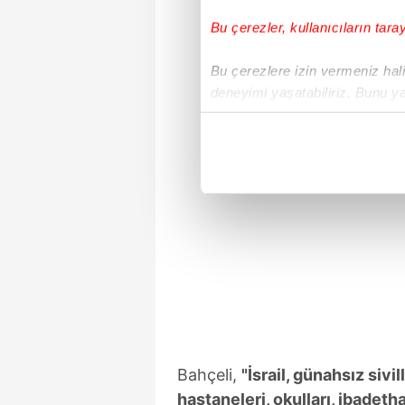
Bu çerezler, kullanıcıların tara
Bu çerezlere izin vermeniz halin
deneyimi yaşatabiliriz. Bunu y
içerikleri sunabilmek adına el
noktasında tek gelir kalemimiz 
Her halükârda, kullanıcılar, bu 
Sizlere daha iyi bir hizmet sun
çerezler vasıtasıyla çeşitli kiş
amacıyla kullanılmaktadır. Diğer
reklam/pazarlama faaliyetlerinin
Çerezlere ilişkin tercihlerinizi 
butonuna tıklayabilir,
Çerez Bi
Bahçeli,
"İsrail, günahsız sivi
6698 sayılı Kişisel Verilerin 
hastaneleri, okulları, ibadeth