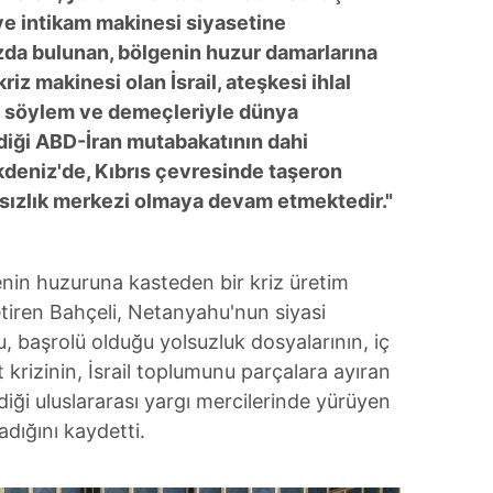
 çerezlerle ilgili bilgi almak için lütfen
tıklayınız
.
e intikam makinesi siyasetine
da bulunan, bölgenin huzur damarlarına
riz makinesi olan İsrail, ateşkesi ihlal
, söylem ve demeçleriyle dünya
ediği ABD-İran mutabakatının dahi
deniz'de, Kıbrıs çevresinde taşeron
arsızlık merkezi olmaya devam etmektedir."
nin huzuruna kasteden bir kriz üretim
tiren Bahçeli, Netanyahu'nun siyasi
 başrolü olduğu yolsuzluk dosyalarının, iç
 krizinin, İsrail toplumunu parçalara ayıran
şlediği uluslararası yargı mercilerinde yürüyen
adığını kaydetti.