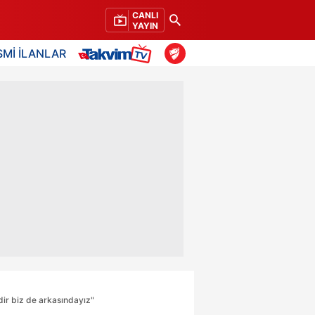
CANLI
YAYIN
SMİ İLANLAR
ir biz de arkasındayız"