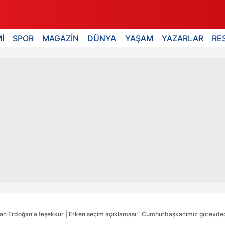
İ
SPOR
MAGAZİN
DÜNYA
YAŞAM
YAZARLAR
RE
an Erdoğan'a teşekkür | Erken seçim açıklaması: "Cumhurbaşkanımız görevded