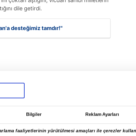
ı çoktan aştığını, vicdan sahibi milletlerin
tığını dile getirdi.
an'a desteğimiz tamdır!"
Bilgiler
Reklam Ayarları
rlama faaliyetlerinin yürütülmesi amaçları ile çerezler kullan