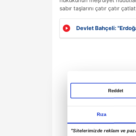
hukukunun meşruiyet hudutların
sabır taşlarını çatır çatır çatlat
Devlet Bahçeli: "Erdoğ
Reddet
Rıza
"Sitelerimizde reklam ve paza