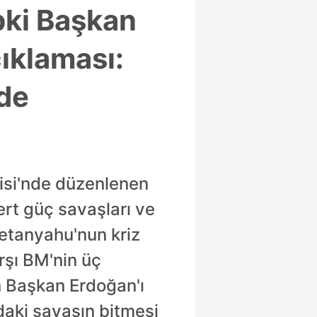
pki Başkan
ıklaması:
de
isi'nde düzenlenen
ert güç savaşları ve
 Netanyahu'nun kriz
rşı BM'nin üç
 Başkan Erdoğan'ı
daki savaşın bitmesi