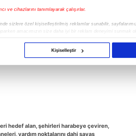
yıcı ve cihazlarını tanımlayarak çalışırlar.
de sizlere özel kişiselleştirilmiş reklamlar sunabilir, sayfalarım
aparken amacımızın size daha iyi bir reklam deneyimi sunmak ol
imizden gelen çabayı gösterdiğimizi ve bu noktada, reklamların ma
olduğunu sizlere hatırlatmak isteriz.
Kişiselleştir
çerezlere izin vermedikleri takdirde, kullanıcılara hedefli reklaml
abilmek için İnternet Sitemizde kendimize ve üçüncü kişilere ait 
isel verileriniz işlenmekte olup gerekli olan çerezler bilgi toplum
 çerezler, sitemizin daha işlevsel kılınması ve kişiselleştirilmes
 yapılması, amaçlarıyla sınırlı olarak açık rızanız dahilinde kulla
aşağıda yer alan panel vasıtasıyla belirleyebilirsiniz. Çerezlere iliş
lgilendirme Metnimizi
ziyaret edebilirsiniz.
lleri hedef alan, şehirleri harabeye çeviren,
Korunması Kanunu uyarınca hazırlanmış Aydınlatma Metnimizi okum
aneleri, yardım noktalarını dahi savaş