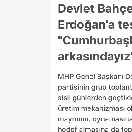
Devlet Bahçe
Erdoğan'a te
"Cumhurbaşk
arkasındayız
MHP Genel Başkanı Dev
partisinin grup toplan
sisli günlerden geçtikl
üretim mekanizması ol
maymunu oynamasına t
hedef almasına da tepk