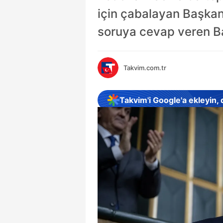
için çabalayan Başkan 
soruya cevap veren Ba
Takvim.com.tr
Takvim'i Google'a ekleyin,