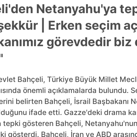
li'den Netanyahu'ya te
şekkür | Erken seçim aç
anımız görevdedir biz 
"
let Bahçeli, Türkiye Büyük Millet Mecl
tısında önemli açıklamalarda bulundu. S
erini belirten Bahçeli, İsrail Başbakanı
duğunu ifade etti. Gazze'deki drama ka
epki gösteren Bahçeli, Netanyahu'nun
i gösterdi. Bahçeli, İran ve ABD arasın