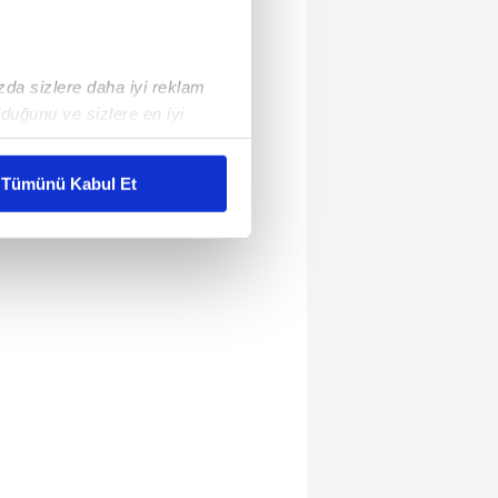
ızda sizlere daha iyi reklam
duğunu ve sizlere en iyi
liyetlerimizi karşılamak
Tümünü Kabul Et
ar gösterilmeyecektir."
çerezler kullanılmaktadır. Bu
u hizmetlerinin sunulması
i ve sizlere yönelik
nılacaktır.
kin detaylı bilgi için Ayarlar
ak ve sitemizde ilgili