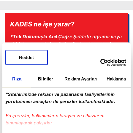
KADES ne işe yarar?
*Tek Dokunuşla Acil Çağrı:
Şiddete uğrama veya
şiddete maruz kalma ihtimali olan durumlarda
ekrandaki "Acil Yardım" butonuna basıldığında,
Reddet
sistem konumu algılar ve 112 Acil Çağrı
Merkezine doğrudan ihbar düşer.
*Hızlı Müdahale:
İhbarın yapıldığı konuma, olay
Rıza
Bilgiler
Reklam Ayarları
Hakkında
yerine en yakın polis veya jandarma ekibi çok
kısa bir sürede (ortalama 3-5 dakika)
"Sitelerimizde reklam ve pazarlama faaliyetlerinin
yönlendirilir.
yürütülmesi amaçları ile çerezler kullanılmaktadır.
*Kadın ve Çocuk Odaklı:
Yalnızca kadınlar için
Bu çerezler, kullanıcıların tarayıcı ve cihazlarını
değil, şiddet gören çocuklar için de acil
tanımlayarak çalışırlar.
müdahale aracı olarak kullanılır.