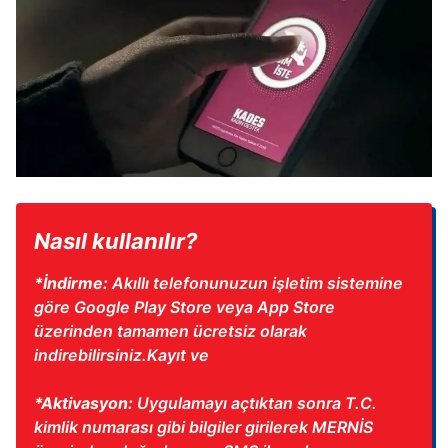
kılınması ve kişiselleştirilmesi ve sizlere yönelik
reklam/pazarlama faaliyetlerinin yapılması, amaçlarıyla
sınırlı olarak açık rızanız dahilinde kullanılacaktır.
Çerezlere ilişkin tercihlerinizi aşağıda yer alan panel
vasıtasıyla belirleyebilirsiniz. Çerezlere ilişkin detaylı bilgi
için Ayarlar butonuna tıklayabilir,
Çerez Bilgilendirme
Metnimizi
ziyaret edebilirsiniz.
Nasıl kullanılır?
6698 sayılı Kişisel Verilerin Korunması Kanunu uyarınca
hazırlanmış Aydınlatma Metnimizi okumak ve sitemizde
*İndirme:
Akıllı telefonunuzun işletim sistemine
ilgili mevzuata uygun olarak kullanılan çerezlerle ilgili bilgi
göre Google Play Store veya App Store
almak için lütfen
tıklayınız
.
üzerinden tamamen ücretsiz olarak
indirebilirsiniz.Kayıt ve
*Aktivasyon:
Uygulamayı açtıktan sonra T.C.
kimlik numarası gibi bilgiler girilerek MERNİS