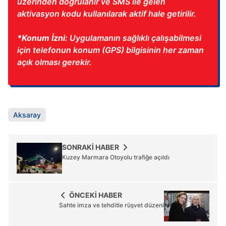
üzerinden doğrulanır ve SMS ile gelen
aktivasyon kodu kullanılarak aktif hale getirilir.
*Konum İzni:
Uygulamanın sağlıklı çalışabilmesi
için telefonun konum (GPS) bilgisinin her zaman
açık olması gerekir.
Aksaray
SONRAKİ HABER
Kuzey Marmara Otoyolu trafiğe açıldı
ÖNCEKİ HABER
Sahte imza ve tehditle rüşvet düzeni