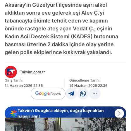
Aksaray'ın Güzelyurt ilçesinde aşırı alkol
aldıktan sonra eve gelerek eşi Alev Ç.'yi
tabancayla ölümle tehdit eden ve kapının
önünde rastgele ateş açan Vedat Ç., eşinin
Kadın Acil Destek Sistemi (KADES) butonuna
basması üzerine 2 dakika içinde olay yerine
gelen polis ekiplerince kıskıvrak yakalandı.
Takvim.com.tr
Giriş Tarihi:
Güncelleme Tarihi:
14 Haziran 2026 22:35
14 Haziran 2026 22:36
Takvim'i Google'a ekleyin, doğru kaynaktan
haberi alın!