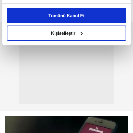
Bu çerezlere izin vermeniz halinde sizlere özel
kişiselleştirilmiş reklamlar sunabilir, sayfalarımızda sizlere
Tümünü Kabul Et
daha iyi reklam deneyimi yaşatabiliriz. Bunu yaparken
amacımızın size daha iyi bir reklam deneyimi sunmak
olduğunu ve sizlere en iyi içerikleri sunabilmek adına
Kişiselleştir
elimizden gelen çabayı gösterdiğimizi ve bu noktada,
reklamların maliyetlerimizi karşılamak noktasında tek gelir
kalemimiz olduğunu sizlere hatırlatmak isteriz.
Her halükârda, kullanıcılar, bu çerezlere izin vermedikleri
takdirde, kullanıcılara hedefli reklamlar
gösterilmeyecektir."
Sizlere daha iyi bir hizmet sunabilmek için İnternet
Sitemizde kendimize ve üçüncü kişilere ait çerezler
kullanılmaktadır. Bu çerezler vasıtasıyla çeşitli kişisel
verileriniz işlenmekte olup gerekli olan çerezler bilgi
toplumu hizmetlerinin sunulması amacıyla
kullanılmaktadır. Diğer çerezler, sitemizin daha işlevsel