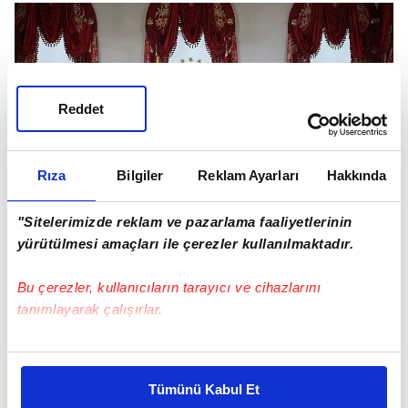
Reddet
Rıza
Bilgiler
Reklam Ayarları
Hakkında
"Sitelerimizde reklam ve pazarlama faaliyetlerinin
yürütülmesi amaçları ile çerezler kullanılmaktadır.
Bu çerezler, kullanıcıların tarayıcı ve cihazlarını
Başkan Erdoğan ile Başbakan Mickoski'nin bir
tanımlayarak çalışırlar.
araya geldiği kabul, basına kapalı yapıldı.
Bu çerezlere izin vermeniz halinde sizlere özel
kişiselleştirilmiş reklamlar sunabilir, sayfalarımızda sizlere
Tümünü Kabul Et
daha iyi reklam deneyimi yaşatabiliriz. Bunu yaparken
SONRAKİ HABER