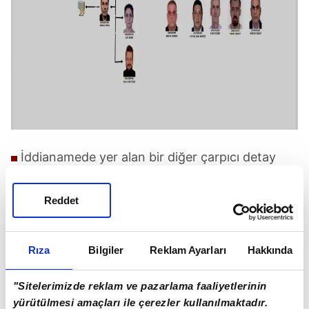
İddianamede yer alan bir diğer çarpıcı detay
ise, Deniz B. isimli müteahhidin verdiği ifadelerde
ortaya çıktı. Müteahhit Deniz B. ifadesinde,
Reddet
"Mustafa Bozbey, ismini bilmediğim avukatını
yolladı. Avukat, daha önce kentsel dönüşüm
Rıza
Bilgiler
Reklam Ayarları
Hakkında
projesi için anlaştığımız 3 taşınmazın devri ile
ilgili 'satış vaadi sözleşmesi' imzalattı. Bunun
"Sitelerimizde reklam ve pazarlama faaliyetlerinin
sebebi, proje tamamlandıktan sonra verilecek
yürütülmesi amaçları ile çerezler kullanılmaktadır.