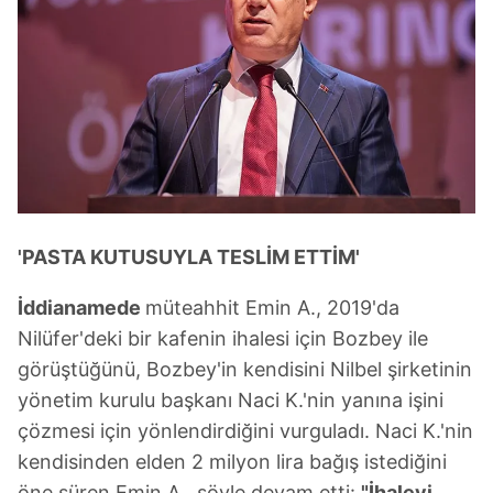
'PASTA KUTUSUYLA TESLİM ETTİM'
İddianamede
müteahhit Emin A., 2019'da
Nilüfer'deki bir kafenin ihalesi için Bozbey ile
görüştüğünü, Bozbey'in kendisini Nilbel şirketinin
yönetim kurulu başkanı Naci K.'nin yanına işini
çözmesi için yönlendirdiğini vurguladı. Naci K.'nin
kendisinden elden 2 milyon lira bağış istediğini
öne süren Emin A., şöyle devam etti:
"İhaleyi