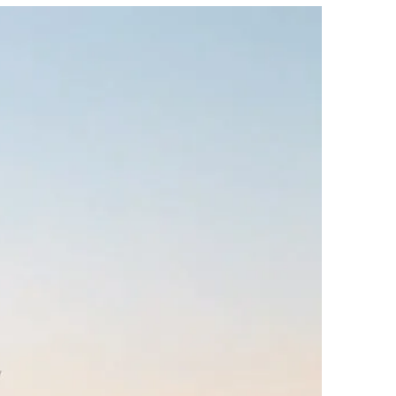
 çerezlerle ilgili bilgi almak için lütfen
tıklayınız
.