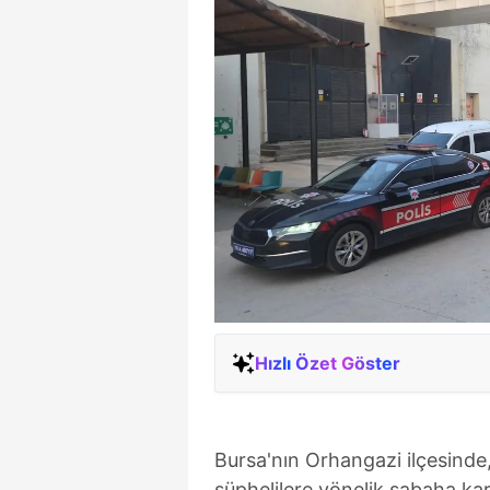
Hızlı Özet Göster
Bursa'nın Orhangazi ilçesinde,
şüphelilere yönelik sabaha ka