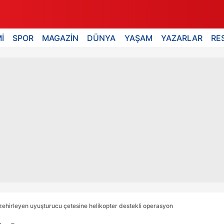
İ
SPOR
MAGAZİN
DÜNYA
YAŞAM
YAZARLAR
RE
zehirleyen uyuşturucu çetesine helikopter destekli operasyon