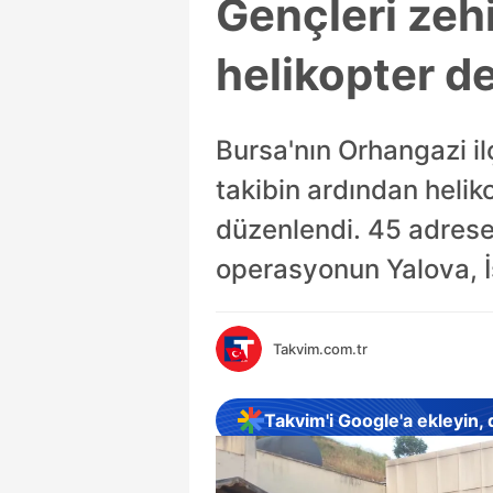
Gençleri zeh
helikopter d
Bursa'nın Orhangazi ilç
takibin ardından helik
düzenlendi. 45 adrese 
operasyonun Yalova, İs
Takvim.com.tr
Takvim'i Google'a ekleyin,