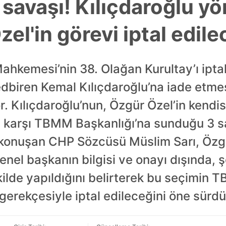
 savaşı! Kılıçdaroğlu y
zel'in görevi iptal edil
ahkemesi’nin 38. Olağan Kurultay’ı ipta
tedbiren Kemal Kılıçdaroğlu’na iade etme
. Kılıçdaroğlu’nun, Özgür Özel’in kendi
 karşı TBMM Başkanlığı’na sunduğu 3 say
 konuşan CHP Sözcüsü Müslim Sarı, Özgü
nel başkanın bilgisi ve onayı dışında, şe
kilde yapıldığını belirterek bu seçimin 
gerekçesiyle iptal edileceğini öne sürdü