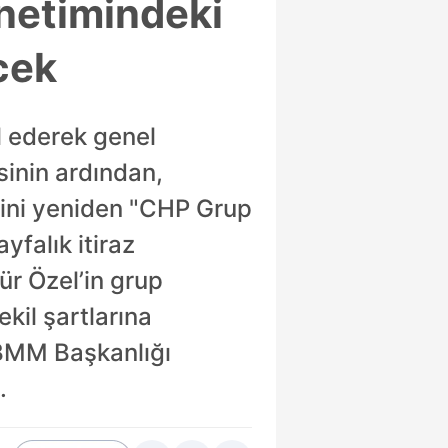
önetimindeki
ecek
l ederek genel
sinin ardından,
sini yeniden "CHP Grup
falık itiraz
r Özel’in grup
kil şartlarına
TBMM Başkanlığı
.