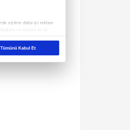
ızda sizlere daha iyi reklam
duğunu ve sizlere en iyi
liyetlerimizi karşılamak
Tümünü Kabul Et
ar gösterilmeyecektir."
çerezler kullanılmaktadır. Bu
u hizmetlerinin sunulması
i ve sizlere yönelik
nılacaktır.
kin detaylı bilgi için Ayarlar
ak ve sitemizde ilgili