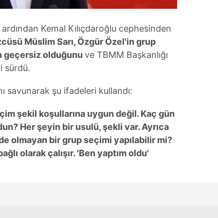
 çerezlerle ilgili bilgi almak için lütfen
tıklayınız
.
n ardından Kemal Kılıçdaroğlu cephesinden
üsü Müslim Sarı, Özgür Özel'in grup
n geçersiz olduğunu
ve TBMM Başkanlığı
ri sürdü.
nı savunarak şu ifadeleri kullandı:
çim şekil koşullarına uygun değil. Kaç gün
? Her şeyin bir usulü, şekli var. Ayrıca
nde olmayan bir grup seçimi yapılabilir mi?
ğlı olarak çalışır. 'Ben yaptım oldu'