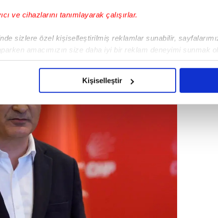
nilenmesini talep eden 3 sayfalık itiraz
nlığı'na sundu.
yıcı ve cihazlarını tanımlayarak çalışırlar.
de sizlere özel kişiselleştirilmiş reklamlar sunabilir, sayfalarım
aparken amacımızın size daha iyi bir reklam deneyimi sunmak ol
imizden gelen çabayı gösterdiğimizi ve bu noktada, reklamların ma
olduğunu sizlere hatırlatmak isteriz.
Kişiselleştir
çerezlere izin vermedikleri takdirde, kullanıcılara hedefli reklaml
abilmek için İnternet Sitemizde kendimize ve üçüncü kişilere ait 
isel verileriniz işlenmekte olup gerekli olan çerezler bilgi toplum
 çerezler, sitemizin daha işlevsel kılınması ve kişiselleştirilmes
 yapılması, amaçlarıyla sınırlı olarak açık rızanız dahilinde kulla
aşağıda yer alan panel vasıtasıyla belirleyebilirsiniz. Çerezlere iliş
lgilendirme Metnimizi
ziyaret edebilirsiniz.
Korunması Kanunu uyarınca hazırlanmış Aydınlatma Metnimizi okum