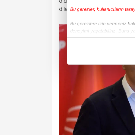
olduğunu belirterek seçimin ye
dilekçesini TBMM Meclis Başka
Bu çerezler, kullanıcıların tara
Bu çerezlere izin vermeniz halin
deneyimi yaşatabiliriz. Bunu y
içerikleri sunabilmek adına el
noktasında tek gelir kalemimiz 
Her halükârda, kullanıcılar, bu 
Sizlere daha iyi bir hizmet sun
çerezler vasıtasıyla çeşitli kiş
amacıyla kullanılmaktadır. Diğer
reklam/pazarlama faaliyetlerinin
Çerezlere ilişkin tercihlerinizi 
butonuna tıklayabilir,
Çerez Bi
6698 sayılı Kişisel Verilerin 