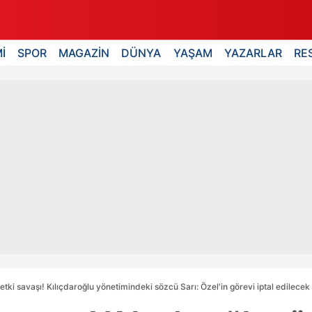
İ
SPOR
MAGAZİN
DÜNYA
YAŞAM
YAZARLAR
RE
tki savaşı! Kılıçdaroğlu yönetimindeki sözcü Sarı: Özel'in görevi iptal edilecek