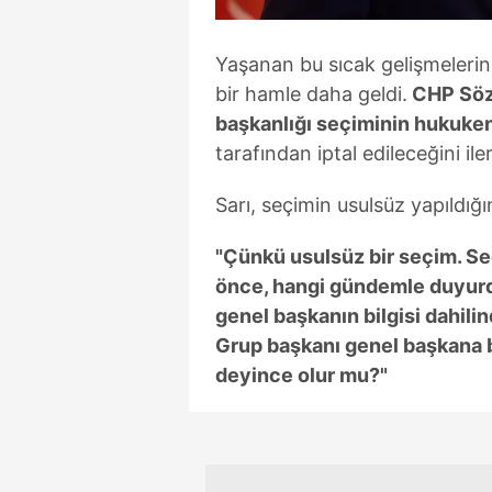
mevzuata uygun olarak kullanılan
Yaşanan bu sıcak gelişmeleri
bir hamle daha geldi.
CHP Sözc
başkanlığı seçiminin hukuke
tarafından iptal edileceğini ile
Sarı, seçimin usulsüz yapıldığı
"Çünkü usulsüz bir seçim. Se
önce, hangi gündemle duyurdun
genel başkanın bilgisi dahili
Grup başkanı genel başkana ba
deyince olur mu?"