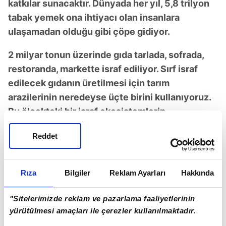
katkılar sunacaktır. Dünyada her yıl, 5,8 trilyon
tabak yemek ona ihtiyacı olan insanlara
ulaşamadan olduğu gibi çöpe gidiyor.
2 milyar tonun üzerinde gıda tarlada, sofrada,
restoranda, markette israf ediliyor. Sırf israf
edilecek gıdanın üretilmesi için tarım
arazilerinin neredeyse üçte birini kullanıyoruz.
Bu ölçekteki bir israf ekosistemlerin
bozulmasını da beraberinde getiriyor. Üstüne
Reddet
üstlük, iklim değişikliğinde çok yüksek bir payı
olan metan emisyonlarının yaklaşık yüzde 14'ü
gıda israfından kaynaklanıyor.
Rıza
Bilgiler
Reklam Ayarları
Hakkında
İşin insani faturasına baktığımızda ise bir o
"Sitelerimizde reklam ve pazarlama faaliyetlerinin
kadar ağır ve hazin bir tablo görüyoruz. Bizler
yürütülmesi amaçları ile çerezler kullanılmaktadır.
673 milyon insanın açlıkla mücadele ettiği, 2