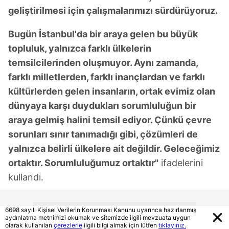
geliştirilmesi için çalışmalarımızı sürdürüyoruz.
Bugün İstanbul'da bir araya gelen bu büyük
topluluk, yalnızca farklı ülkelerin
temsilcilerinden oluşmuyor. Aynı zamanda,
farklı milletlerden, farklı inançlardan ve farklı
kültürlerden gelen insanların, ortak evimiz olan
dünyaya karşı duydukları sorumluluğun bir
araya gelmiş halini temsil ediyor. Çünkü çevre
sorunları sınır tanımadığı gibi, çözümleri de
yalnızca belirli ülkelere ait değildir. Geleceğimiz
ortaktır. Sorumluluğumuz ortaktır"
ifadelerini
kullandı.
6698 sayılı Kişisel Verilerin Korunması Kanunu uyarınca hazırlanmış
aydınlatma metnimizi okumak ve sitemizde ilgili mevzuata uygun
olarak kullanılan
çerezlerle
ilgili bilgi almak için lütfen
tıklayınız.