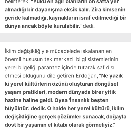
belirterek,
"Yükü en ağır olanların ön safta yer
almadığı bir dayanışma eksik kalır. Zira kimsenin
geride kalmadığı, kaynakların israf edilmediği bir
dünya ancak böyle kurulabilir."
dedi.
İklim değişikliğiyle mücadelede ıskalanan en
önemli hususun tek merkezli bilgi sistemlerinin
yerel bilgeliği parantez içinde tutarak saf dışı
etmesi olduğunu dile getiren Erdoğan
, "Ne yazık
ki yerel kültürlerin özünü oluşturan döngüsel
yaşam pratikleri, modern dünyada birer yitik
hazine haline geldi. Oysa 'İnsanlık beşten
büyüktür.' dedik. O halde her yerel kültürü, iklim
değişikliğine gerçek çözümler sunacak, doğayla
dost bir yaşamın el kitabı olarak görmeliyiz."