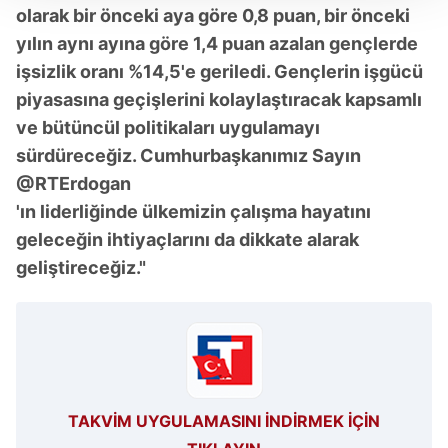
Her halükârda, kullanıcılar, bu çerezlere izin vermedikleri
olarak bir önceki aya göre 0,8 puan, bir önceki
takdirde, kullanıcılara hedefli reklamlar
yılın aynı ayına göre 1,4 puan azalan gençlerde
gösterilmeyecektir."
işsizlik oranı %14,5'e geriledi. Gençlerin işgücü
piyasasına geçişlerini kolaylaştıracak kapsamlı
Sizlere daha iyi bir hizmet sunabilmek için İnternet
ve bütüncül politikaları uygulamayı
Sitemizde kendimize ve üçüncü kişilere ait çerezler
kullanılmaktadır. Bu çerezler vasıtasıyla çeşitli kişisel
sürdüreceğiz. Cumhurbaşkanımız Sayın
verileriniz işlenmekte olup gerekli olan çerezler bilgi
@RTErdogan
toplumu hizmetlerinin sunulması amacıyla
'ın liderliğinde ülkemizin çalışma hayatını
kullanılmaktadır. Diğer çerezler, sitemizin daha işlevsel
geleceğin ihtiyaçlarını da dikkate alarak
kılınması ve kişiselleştirilmesi ve sizlere yönelik
geliştireceğiz."
reklam/pazarlama faaliyetlerinin yapılması, amaçlarıyla
sınırlı olarak açık rızanız dahilinde kullanılacaktır.
Çerezlere ilişkin tercihlerinizi aşağıda yer alan panel
vasıtasıyla belirleyebilirsiniz. Çerezlere ilişkin detaylı bilgi
için Ayarlar butonuna tıklayabilir,
Çerez Bilgilendirme
Metnimizi
ziyaret edebilirsiniz.
TAKVİM UYGULAMASINI İNDİRMEK İÇİN