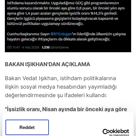
BAKAN IŞIKHAN'DAN AÇIKLAMA
Bakan Vedat Işıkhan, istihdam politikalarına
ilişkin sosyal medya hesabından yayımladığı
değerlendirmesinde şu ifadeleri kullandı:
"İşsizlik oranı, Nisan ayında bir önceki aya göre
0,1 puan artış gösterdi. Geçen yılın aynı ayına
göre ise 0,5 puan azalarak %8,2 olarak
Reddet
gerçekleşti. Böylelikle 36 aydır tek haneli