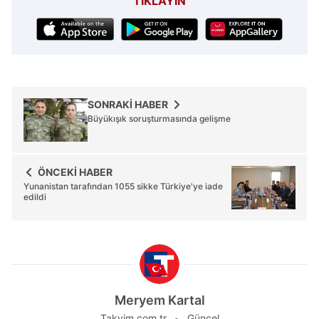
TIKLAYIN
6698 sayılı Kişisel Verilerin Korunması Kanunu uyarınca
hazırlanmış Aydınlatma Metnimizi okumak ve sitemizde
ilgili mevzuata uygun olarak kullanılan çerezlerle ilgili bilgi
almak için lütfen
tıklayınız
.
SONRAKİ HABER
Büyükışık soruşturmasında gelişme
ÖNCEKİ HABER
Yunanistan tarafından 1055 sikke Türkiye'ye iade
edildi
Meryem Kartal
Takvim.com.tr
Güncel