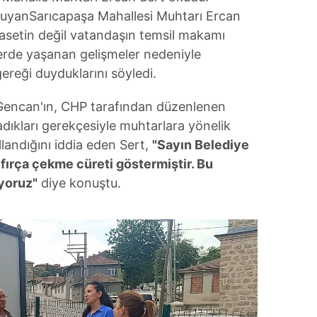
kuyanSarıcapaşa Mahallesi Muhtarı Ercan
asetin değil vatandaşın temsil makamı
erde yaşanan gelişmeler nedeniyle
eği duyduklarını söyledi.
 Gencan'ın, CHP tarafından düzenlenen
ıkları gerekçesiyle muhtarlara yönelik
ullandığını iddia eden Sert,
"Sayın Belediye
fırça çekme cüreti göstermiştir. Bu
yoruz"
diye konuştu.