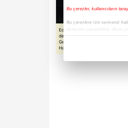
Bu çerezler, kullanıcıların tara
Bu çerezlere izin vermeniz halin
deneyimi yaşatabiliriz. Bunu y
Edirne'de CHP İl Başkanlığı taraf
demokrasi yürüyüşüne katılmayan m
içerikleri sunabilmek adına el
Gencan tarafından ʺHizmet tehdidiʺ 
noktasında tek gelir kalemimiz 
Haberde yer alan fotoğraflar İHA'da
Her halükârda, kullanıcılar, bu 
Sizlere daha iyi bir hizmet sun
çerezler vasıtasıyla çeşitli kiş
amacıyla kullanılmaktadır. Diğer
reklam/pazarlama faaliyetlerinin
Çerezlere ilişkin tercihlerinizi 
butonuna tıklayabilir,
Çerez Bi
6698 sayılı Kişisel Verilerin 