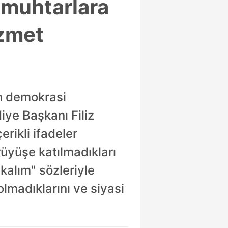
 muhtarlara
izmet
en demokrasi
iye Başkanı Filiz
rikli ifadeler
rüyüşe katılmadıkları
kalım" sözleriyle
 olmadıklarını ve siyasi