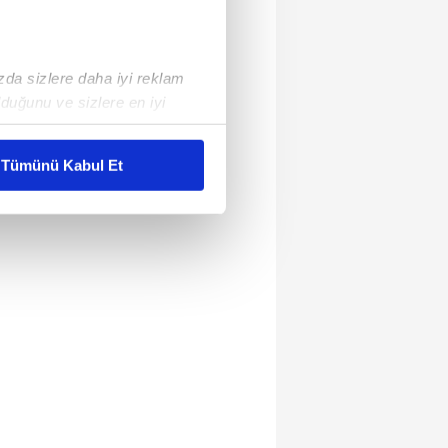
ızda sizlere daha iyi reklam
duğunu ve sizlere en iyi
liyetlerimizi karşılamak
Tümünü Kabul Et
ar gösterilmeyecektir."
çerezler kullanılmaktadır. Bu
u hizmetlerinin sunulması
i ve sizlere yönelik
nılacaktır.
kin detaylı bilgi için Ayarlar
ak ve sitemizde ilgili