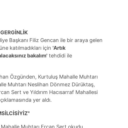
 çerezlerle ilgili bilgi almak için lütfen
tıklayınız
.
GERGİNLİK
ye Başkanı Filiz Gencan ile bir araya gelen
ne katılmadıkları için
'Artık
alacaksınız bakalım'
tehdidi ile
han Özgünden, Kurtuluş Mahalle Muhtarı
lle Muhtarı Neslihan Dönmez Dürüktaş,
can Sert ve Yıldırım Hacısarraf Mahallesi
çıklamasında yer aldı.
SİLCİSİYİZ"
 Mahalle Muhtarı Ercan Sert okudu.