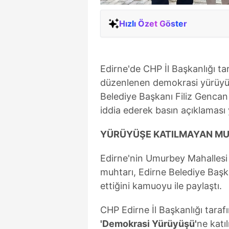
Hızlı Özet Göster
Edirne'de CHP İl Başkanlığı t
düzenlenen demokrasi yürüyüş
Belediye Başkanı Filiz Genca
iddia ederek basın açıklaması 
YÜRÜYÜŞE KATILMAYAN MUH
Edirne'nin Umurbey Mahallesi 
muhtarı, Edirne Belediye Başka
ettiğini kamuoyu ile paylaştı.
CHP Edirne İl Başkanlığı tara
'Demokrasi Yürüyüşü'
ne katı