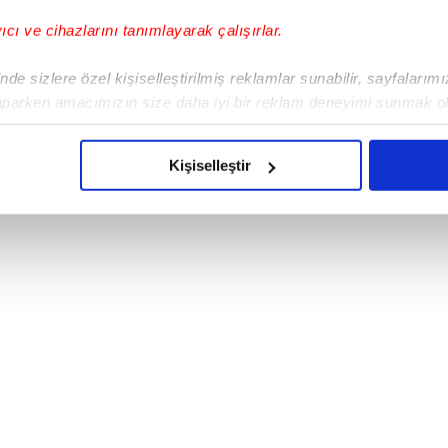
yıcı ve cihazlarını tanımlayarak çalışırlar.
de sizlere özel kişiselleştirilmiş reklamlar sunabilir, sayfalarım
aparken amacımızın size daha iyi bir reklam deneyimi sunmak ol
ından 25 Mayıs 2026 tarihinde düzenlenen
ahalle muhtarları, Edirne Belediye Başkanı Filiz
imizden gelen çabayı gösterdiğimizi ve bu noktada, reklamların ma
aldıklarını iddia ederek basın açıklaması yaptı.(
olduğunu sizlere hatırlatmak isteriz.
Kişiselleştir
n alınmıştır.)
çerezlere izin vermedikleri takdirde, kullanıcılara hedefli reklaml
abilmek için İnternet Sitemizde kendimize ve üçüncü kişilere ait 
isel verileriniz işlenmekte olup gerekli olan çerezler bilgi toplum
 çerezler, sitemizin daha işlevsel kılınması ve kişiselleştirilmes
 yapılması, amaçlarıyla sınırlı olarak açık rızanız dahilinde kulla
aşağıda yer alan panel vasıtasıyla belirleyebilirsiniz. Çerezlere iliş
lgilendirme Metnimizi
ziyaret edebilirsiniz.
Korunması Kanunu uyarınca hazırlanmış Aydınlatma Metnimizi okum