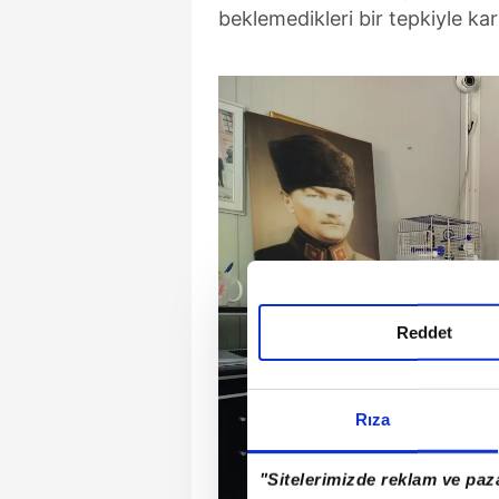
beklemedikleri bir tepkiyle karş
Reddet
Rıza
"Sitelerimizde reklam ve paza