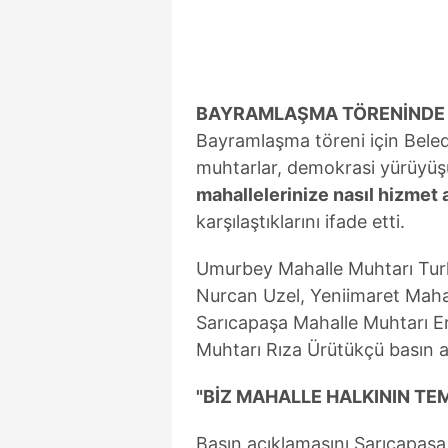
mevzuata uygun olarak kullanılan
BAYRAMLAŞMA TÖRENİNDE 
Bayramlaşma töreni için Beledi
muhtarlar, demokrasi yürüyüşü
mahallelerinize nasıl hizmet 
karşılaştıklarını ifade etti.
Umurbey Mahalle Muhtarı Tur
Nurcan Uzel, Yeniimaret Maha
Sarıcapaşa Mahalle Muhtarı Er
Muhtarı Rıza Ürütükçü basın a
"BİZ MAHALLE HALKININ TEM
Basın açıklamasını Sarıcapaşa