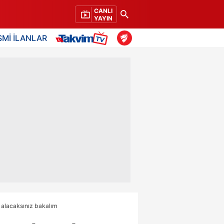
CANLI
YAYIN
SMİ İLANLAR
t alacaksınız bakalım