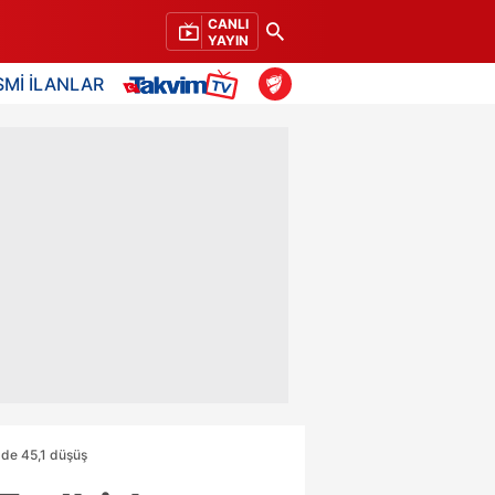
CANLI
YAYIN
SMİ İLANLAR
zde 45,1 düşüş