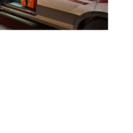
 çerezlerle ilgili bilgi almak için lütfen
tıklayınız
.