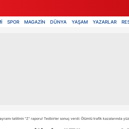
İ
SPOR
MAGAZİN
DÜNYA
YAŞAM
YAZARLAR
RE
yramı tatilinin "Z" raporu! Tedbirler sonuç verdi: Ölümlü trafik kazalarında yü