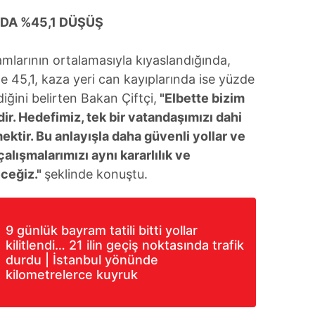
DA %45,1 DÜŞÜŞ
larının ortalamasıyla kıyaslandığında,
e 45,1, kaza yeri can kayıplarında ise yüzde
ğini belirten Bakan Çiftçi,
"Elbette bizim
ldir. Hedefimiz, tek bir vatandaşımızı dahi
ktir. Bu anlayışla daha güvenli yollar ve
çalışmalarımızı aynı kararlılık ve
eceğiz."
şeklinde konuştu.
9 günlük bayram tatili bitti yollar
kilitlendi… 21 ilin geçiş noktasında trafik
durdu | İstanbul yönünde
kilometrelerce kuyruk