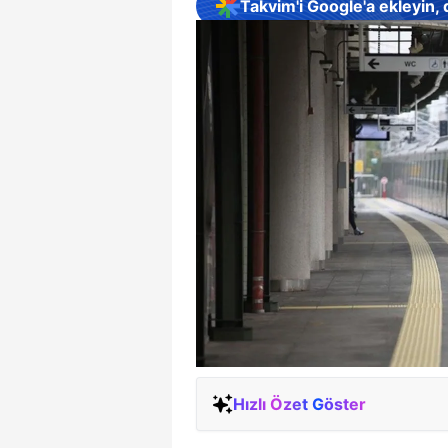
Takvim'i Google'a ekleyin,
Hızlı Özet Göster