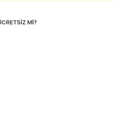
 çerezlerle ilgili bilgi almak için lütfen
tıklayınız
.
CRETSİZ Mİ?