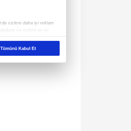
ızda sizlere daha iyi reklam
duğunu ve sizlere en iyi
liyetlerimizi karşılamak
Tümünü Kabul Et
ar gösterilmeyecektir."
çerezler kullanılmaktadır. Bu
u hizmetlerinin sunulması
i ve sizlere yönelik
nılacaktır.
kin detaylı bilgi için Ayarlar
ak ve sitemizde ilgili