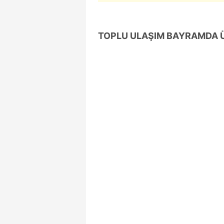
mevzuata uygun olarak kullanılan
TOPLU ULAŞIM BAYRAMDA Ü