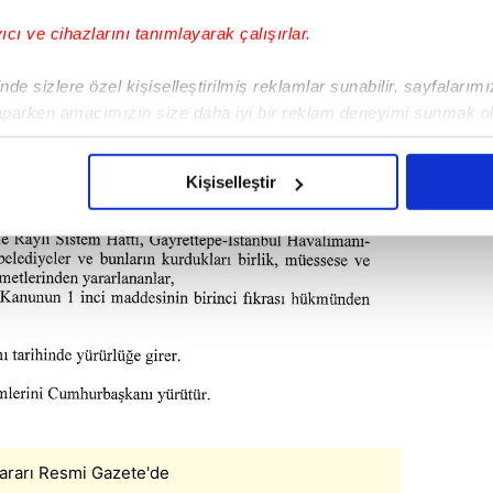
yıcı ve cihazlarını tanımlayarak çalışırlar.
de sizlere özel kişiselleştirilmiş reklamlar sunabilir, sayfalarım
aparken amacımızın size daha iyi bir reklam deneyimi sunmak ol
imizden gelen çabayı gösterdiğimizi ve bu noktada, reklamların ma
olduğunu sizlere hatırlatmak isteriz.
Kişiselleştir
çerezlere izin vermedikleri takdirde, kullanıcılara hedefli reklaml
abilmek için İnternet Sitemizde kendimize ve üçüncü kişilere ait 
isel verileriniz işlenmekte olup gerekli olan çerezler bilgi toplum
 çerezler, sitemizin daha işlevsel kılınması ve kişiselleştirilmes
 yapılması, amaçlarıyla sınırlı olarak açık rızanız dahilinde kulla
aşağıda yer alan panel vasıtasıyla belirleyebilirsiniz. Çerezlere iliş
lgilendirme Metnimizi
ziyaret edebilirsiniz.
ararı Resmi Gazete'de
Korunması Kanunu uyarınca hazırlanmış Aydınlatma Metnimizi okum