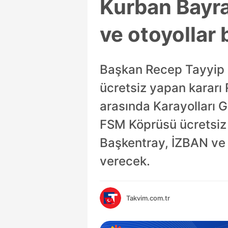
Kurban Bayra
ve otoyollar
Başkan Recep Tayyip E
ücretsiz yapan kararı
arasında Karayolları G
FSM Köprüsü ücretsiz 
Başkentray, İZBAN ve b
verecek.
Takvim.com.tr