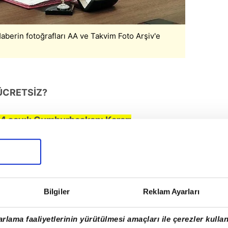
aberin fotoğrafları AA ve Takvim Foto Arşiv'e
ÜCRETSİZ?
64 sayılı Cumhurbaşkanı Kararı
el Müdürlüğü sorumluluğunda bulunan
tler Köprüsü ve Fatih Sultan Mehmet
 günü saat 00.00'dan başlayarak 30 Mayıs
.00'e kadar ücretsiz hizmet verecek. Yap-
gulama kapsamı dışında tutuldu.
Bilgiler
Reklam Ayarları
rlama faaliyetlerinin yürütülmesi amaçları ile çerezler kullan