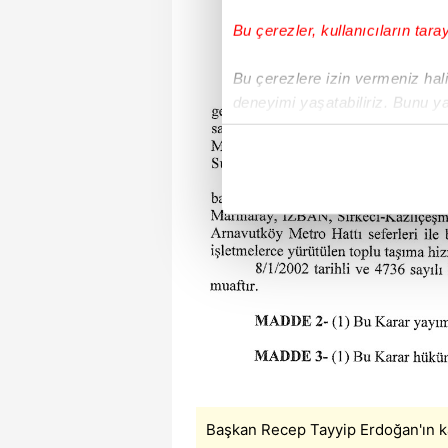
Bu çerezler, kullanıcıların tara
Bu çerezlere izin vermeniz halin
deneyimi yaşatabiliriz. Bunu y
içerikleri sunabilmek adına el
noktasında tek gelir kalemimiz 
Her halükârda, kullanıcılar, bu 
Sizlere daha iyi bir hizmet sun
çerezler vasıtasıyla çeşitli kiş
amacıyla kullanılmaktadır. Diğer
reklam/pazarlama faaliyetlerinin
Çerezlere ilişkin tercihlerinizi 
butonuna tıklayabilir,
Çerez Bi
Başkan Recep Tayyip Erdoğan'ın k
6698 sayılı Kişisel Verilerin 