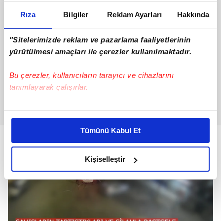
Rıza
Bilgiler
Reklam Ayarları
Hakkında
"Sitelerimizde reklam ve pazarlama faaliyetlerinin
yürütülmesi amaçları ile çerezler kullanılmaktadır.
Bu çerezler, kullanıcıların tarayıcı ve cihazlarını
tanımlayarak çalışırlar.
Bu çerezlere izin vermeniz halinde sizlere özel
kişiselleştirilmiş reklamlar sunabilir, sayfalarımızda sizlere
Tümünü Kabul Et
daha iyi reklam deneyimi yaşatabiliriz. Bunu yaparken
amacımızın size daha iyi bir reklam deneyimi sunmak
olduğunu ve sizlere en iyi içerikleri sunabilmek adına
Kişiselleştir
elimizden gelen çabayı gösterdiğimizi ve bu noktada,
reklamların maliyetlerimizi karşılamak noktasında tek gelir
kalemimiz olduğunu sizlere hatırlatmak isteriz.
Her halükârda, kullanıcılar, bu çerezlere izin vermedikleri