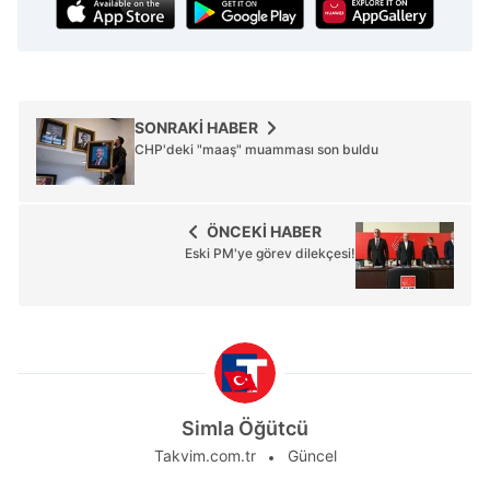
SONRAKİ HABER
CHP'deki "maaş" muamması son buldu
ÖNCEKİ HABER
Eski PM'ye görev dilekçesi!
Simla Öğütcü
Takvim.com.tr
Güncel