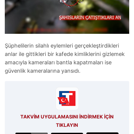
6698 sayılı Kişisel Verilerin Korunması Kanunu uyarınca
hazırlanmış Aydınlatma Metnimizi okumak ve sitemizde
ilgili mevzuata uygun olarak kullanılan çerezlerle ilgili bilgi
almak için lütfen
tıklayınız
.
Şüphelilerin silahlı eylemleri gerçekleştirdikleri
anlar ile gittikleri bir kafede kimliklerini gizlemek
amacıyla kameraları bantla kapatmaları ise
güvenlik kameralarına yansıdı.
TAKVİM UYGULAMASINI İNDİRMEK İÇİN
TIKLAYIN