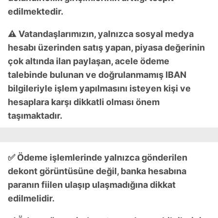
hazırlanmış Aydınlatma Metnimizi okumak ve sitemizde
edilmektedir.
ilgili mevzuata uygun olarak kullanılan çerezlerle ilgili bilgi
almak için lütfen
tıklayınız
.
⚠️ Vatandaşlarımızın, yalnızca sosyal medya
hesabı üzerinden satış yapan, piyasa değerinin
çok altında ilan paylaşan, acele ödeme
talebinde bulunan ve doğrulanmamış IBAN
bilgileriyle işlem yapılmasını isteyen kişi ve
hesaplara karşı dikkatli olması önem
taşımaktadır.
✅ Ödeme işlemlerinde yalnızca gönderilen
dekont görüntüsüne değil, banka hesabına
paranın fiilen ulaşıp ulaşmadığına dikkat
edilmelidir.