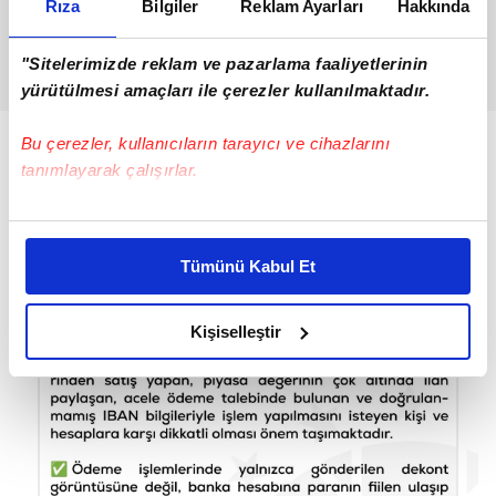
Rıza
Bilgiler
Reklam Ayarları
Hakkında
"Sitelerimizde reklam ve pazarlama faaliyetlerinin
yürütülmesi amaçları ile çerezler kullanılmaktadır.
Bu çerezler, kullanıcıların tarayıcı ve cihazlarını
tanımlayarak çalışırlar.
Bu çerezlere izin vermeniz halinde sizlere özel
kişiselleştirilmiş reklamlar sunabilir, sayfalarımızda sizlere
Tümünü Kabul Et
daha iyi reklam deneyimi yaşatabiliriz. Bunu yaparken
amacımızın size daha iyi bir reklam deneyimi sunmak
olduğunu ve sizlere en iyi içerikleri sunabilmek adına
Kişiselleştir
elimizden gelen çabayı gösterdiğimizi ve bu noktada,
reklamların maliyetlerimizi karşılamak noktasında tek gelir
kalemimiz olduğunu sizlere hatırlatmak isteriz.
Her halükârda, kullanıcılar, bu çerezlere izin vermedikleri
takdirde, kullanıcılara hedefli reklamlar