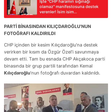
İşte "CHP haramın sığınağı
olamaz" manifestosuna destek
verenler! İsim isim
Kılıçdaroğlu'nun açtığı bayrağın
altında toplanan vekiller
PARTİ BİNASINDAN KILIÇDAROĞLU'NUN
FOTOĞRAFI KALDIRILDI
CHP içinden bir kesim Kılıçdaroğlu'na destek
verirken bir kısım da Özgür Özel'i savunmaya
devam etti. Tam bu esnada CHP Akçakoca parti
binasında bir grup partili tarafından Kemal
Kılıçdaroğlu
'nun fotoğrafı duvardan kaldırıldı.