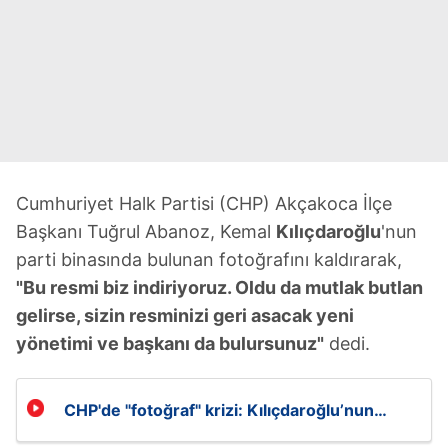
Cumhuriyet Halk Partisi (CHP) Akçakoca İlçe
Başkanı Tuğrul Abanoz, Kemal
Kılıçdaroğlu
'nun
parti binasında bulunan fotoğrafını kaldırarak,
"Bu resmi biz indiriyoruz. Oldu da mutlak butlan
gelirse, sizin resminizi geri asacak yeni
yönetimi ve başkanı da bulursunuz"
dedi.
CHP'de "fotoğraf" krizi: Kılıçdaroğlu’nun
resmi duvardan indirildi!