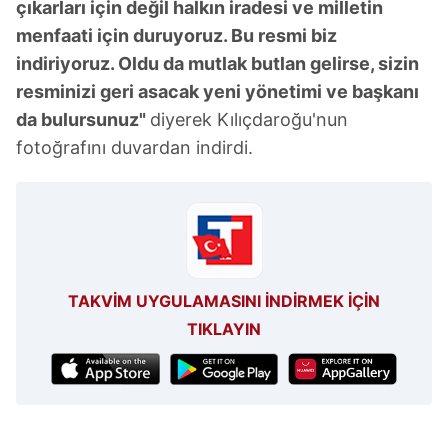
çıkarları için değil halkın iradesi ve milletin
sınırlı olarak açık rızanız dahilinde kullanılacaktır.
menfaati için duruyoruz. Bu resmi biz
Çerezlere ilişkin tercihlerinizi aşağıda yer alan panel
indiriyoruz. Oldu da mutlak butlan gelirse, sizin
vasıtasıyla belirleyebilirsiniz. Çerezlere ilişkin detaylı bilgi
resminizi geri asacak yeni yönetimi ve başkanı
için Ayarlar butonuna tıklayabilir,
Çerez Bilgilendirme
da bulursunuz"
diyerek Kılıçdaroğu'nun
Metnimizi
ziyaret edebilirsiniz.
fotoğrafını duvardan indirdi.
6698 sayılı Kişisel Verilerin Korunması Kanunu uyarınca
hazırlanmış Aydınlatma Metnimizi okumak ve sitemizde
ilgili mevzuata uygun olarak kullanılan çerezlerle ilgili bilgi
almak için lütfen
tıklayınız
.
TAKVİM UYGULAMASINI İNDİRMEK İÇİN
TIKLAYIN