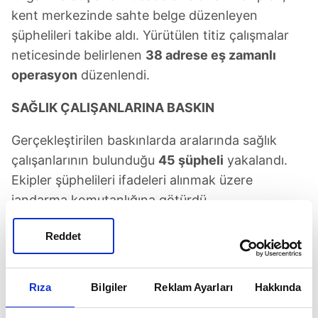
kent merkezinde sahte belge düzenleyen
şüphelileri takibe aldı. Yürütülen titiz çalışmalar
neticesinde belirlenen
38 adrese eş zamanlı
operasyon
düzenlendi.
SAĞLIK ÇALIŞANLARINA BASKIN
Gerçekleştirilen baskınlarda aralarında sağlık
çalışanlarının bulunduğu
45 şüpheli
yakalandı.
Ekipler şüphelileri ifadeleri alınmak üzere
jandarma komutanlığına götürdü.
Şüphelilerin adreslerinde yapılan detaylı
Reddet
aramalarda
suç unsuru taşıyan çok sayıda dijital
materyal
ile çeşitli evraklar ele geçirildi.
Rıza
Bilgiler
Reklam Ayarları
Hakkında
Gözaltına alınan 45 şüphelinin jandarmadaki