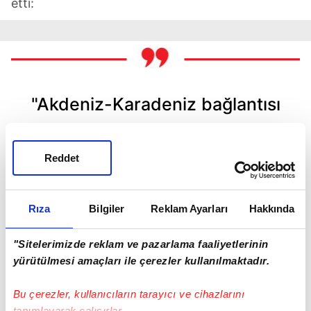
etti:
"Akdeniz-Karadeniz bağlantısı
sağlayacak çok önemli bir yol.
Mersin'e kadar uzanan lojistik
Reddet
bir koridordan bahsediyoruz.
Tokat-Niksar Yolumuzu 49 km
Rıza
Bilgiler
Reklam Ayarları
Hakkında
uzunluğunda, 2 gidiş 2 geliş
"Sitelerimizde reklam ve pazarlama faaliyetlerinin
şeritli bitümlü sıcak karışım
yürütülmesi amaçları ile çerezler kullanılmaktadır.
kaplamalı bölünmüş yol
Bu çerezler, kullanıcıların tarayıcı ve cihazlarını
standardında projelendirdik.
tanımlayarak çalışırlar.