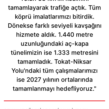
toplumu hizmetlerinin sunulması amacıyla
tamamlayarak trafiğe açtık. Tüm
kullanılmaktadır. Diğer çerezler, sitemizin daha işlevsel
kılınması ve kişiselleştirilmesi ve sizlere yönelik
köprü imalatlarımızı bitirdik.
reklam/pazarlama faaliyetlerinin yapılması, amaçlarıyla
Dönekse farklı seviyeli kavşağını
sınırlı olarak açık rızanız dahilinde kullanılacaktır.
hizmete aldık. 1.440 metre
Çerezlere ilişkin tercihlerinizi aşağıda yer alan panel
uzunluğundaki aç-kapa
vasıtasıyla belirleyebilirsiniz. Çerezlere ilişkin detaylı bilgi
için Ayarlar butonuna tıklayabilir,
Çerez Bilgilendirme
tünelimizin ise 1.333 metresini
Metnimizi
ziyaret edebilirsiniz.
tamamladık. Tokat-Niksar
6698 sayılı Kişisel Verilerin Korunması Kanunu uyarınca
Yolu'ndaki tüm çalışmalarımızı
hazırlanmış Aydınlatma Metnimizi okumak ve sitemizde
ilgili mevzuata uygun olarak kullanılan çerezlerle ilgili bilgi
ise 2027 yılının ortalarında
almak için lütfen
tıklayınız
.
tamamlanmayı hedefliyoruz."