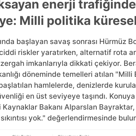
ayan enerji trafiğinde 
ye: Milli politika küres
asında başlayan savaş sonrası Hürmüz B
ciddi riskler yaratırken, alternatif rota 
üzergah imkanlarıyla dikkati çekiyor. Ber
anlığı döneminde temelleri atılan "Milli
 başlatılan hamlelerde, denizlerde kurul
güvenliği en üst seviyeye taşındı. Konuya
i Kaynaklar Bakanı Alparslan Bayraktar,
ı sıkıntısı yok." değerlendirmesinde bulu