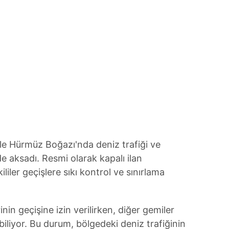
 çerezlerle ilgili bilgi almak için lütfen
tıklayınız
.
le Hürmüz Boğazı'nda deniz trafiği ve
de aksadı. Resmi olarak kapalı ilan
liler geçişlere sıkı kontrol ve sınırlama
inin geçişine izin verilirken, diğer gemiler
biliyor. Bu durum, bölgedeki deniz trafiğinin