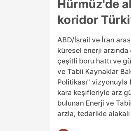
Hürmüz'de aks
koridor Türki
ABD/İsrail ve İran ar
küresel enerji arzında 
çeşitli boru hattı ve g
ve Tabii Kaynaklar Bak
Politikası" vizyonuyla
kara keşifleriyle arz 
bulunan Enerji ve Tabi
arzla, tedarikle alakal