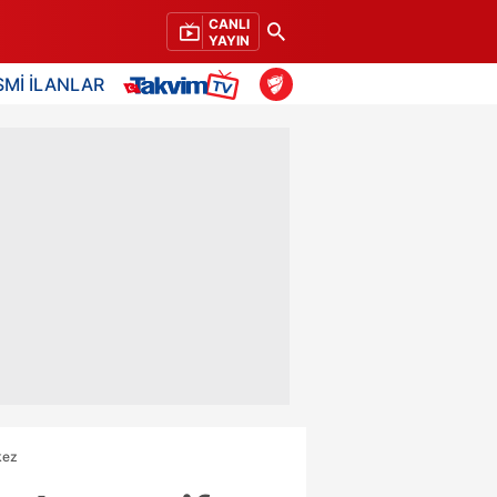
CANLI
YAYIN
SMİ İLANLAR
kez