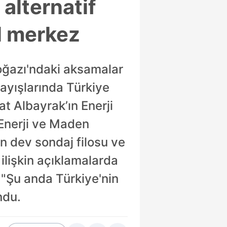
alternatif
el merkez
oğazı'ndaki aksamalar
arayışlarında Türkiye
at Albayrak’ın Enerji
 Enerji ve Maden
an dev sondaj filosu ve
 ilişkin açıklamalarda
 "Şu anda Türkiye'nin
ndu.