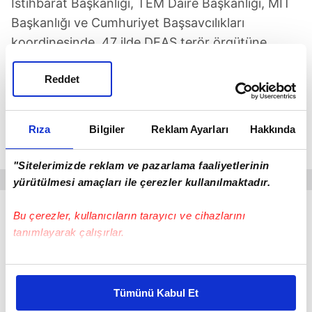
İstihbarat Başkanlığı, TEM Daire Başkanlığı, MİT
Başkanlığı ve Cumhuriyet Başsavcılıkları
koordinesinde, 47 ilde DEAŞ terör örgütüne
yönelik operasyon yapıldı.
Reddet
Haklarında aranma kaydı bulunan, örgüte
finansal destek sağlayan ve geçmiş dönemlerde
Rıza
Bilgiler
Reklam Ayarları
Hakkında
DEAŞ terör örgütü içerisinde faaliyet yürüttüğü
tespit edilen 324 şüpheli gözaltına alındı.
"Sitelerimizde reklam ve pazarlama faaliyetlerinin
yürütülmesi amaçları ile çerezler kullanılmaktadır.
Bu çerezler, kullanıcıların tarayıcı ve cihazlarını
tanımlayarak çalışırlar.
Bu çerezlere izin vermeniz halinde sizlere özel
kişiselleştirilmiş reklamlar sunabilir, sayfalarımızda sizlere
Tümünü Kabul Et
daha iyi reklam deneyimi yaşatabiliriz. Bunu yaparken