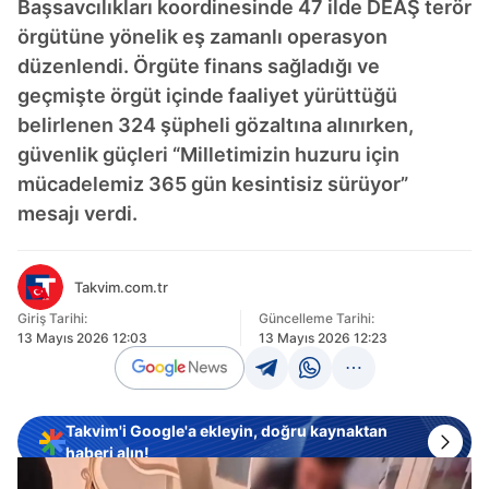
Başsavcılıkları koordinesinde 47 ilde DEAŞ terör
örgütüne yönelik eş zamanlı operasyon
düzenlendi. Örgüte finans sağladığı ve
geçmişte örgüt içinde faaliyet yürüttüğü
belirlenen 324 şüpheli gözaltına alınırken,
güvenlik güçleri “Milletimizin huzuru için
mücadelemiz 365 gün kesintisiz sürüyor”
mesajı verdi.
Takvim.com.tr
Giriş Tarihi:
Güncelleme Tarihi:
13 Mayıs 2026 12:03
13 Mayıs 2026 12:23
Takvim'i Google'a ekleyin, doğru kaynaktan
haberi alın!