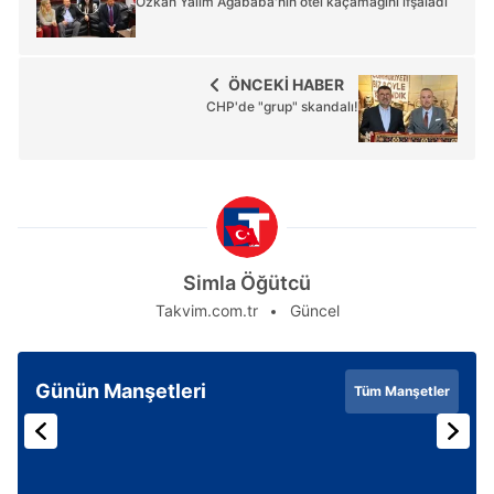
Özkan Yalım Ağababa'nın otel kaçamağını ifşaladı
ÖNCEKİ HABER
CHP'de "grup" skandalı!
Simla Öğütcü
Takvim.com.tr
Güncel
Günün Manşetleri
Tüm Manşetler