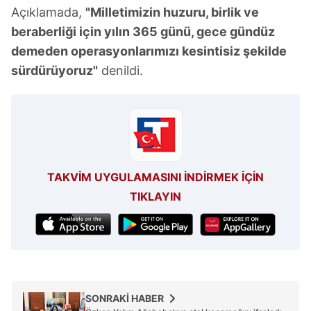
Açıklamada,
"Milletimizin huzuru, birlik ve
Çerezlere ilişkin tercihlerinizi aşağıda yer alan panel
beraberliği için yılın 365 günü, gece gündüz
vasıtasıyla belirleyebilirsiniz. Çerezlere ilişkin detaylı bilgi
demeden operasyonlarımızı kesintisiz şekilde
için Ayarlar butonuna tıklayabilir,
Çerez Bilgilendirme
sürdürüyoruz"
denildi.
Metnimizi
ziyaret edebilirsiniz.
6698 sayılı Kişisel Verilerin Korunması Kanunu uyarınca
hazırlanmış Aydınlatma Metnimizi okumak ve sitemizde
ilgili mevzuata uygun olarak kullanılan çerezlerle ilgili bilgi
almak için lütfen
tıklayınız
.
TAKVİM UYGULAMASINI İNDİRMEK İÇİN
TIKLAYIN
SONRAKİ HABER