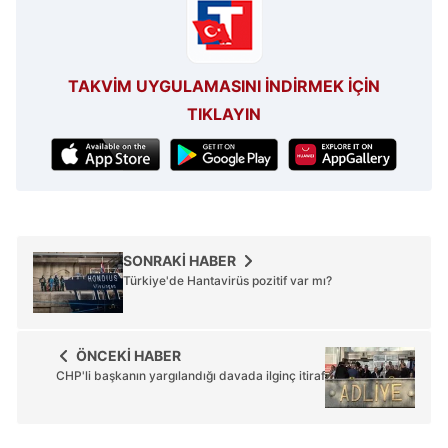
için Ayarlar butonuna tıklayabilir,
Çerez Bilgilendirme
Metnimizi
ziyaret edebilirsiniz.
6698 sayılı Kişisel Verilerin Korunması Kanunu uyarınca
TAKVİM UYGULAMASINI İNDİRMEK İÇİN
hazırlanmış Aydınlatma Metnimizi okumak ve sitemizde
TIKLAYIN
ilgili mevzuata uygun olarak kullanılan çerezlerle ilgili bilgi
almak için lütfen
tıklayınız
.
SONRAKİ HABER
Türkiye'de Hantavirüs pozitif var mı?
ÖNCEKİ HABER
CHP'li başkanın yargılandığı davada ilginç itiraf