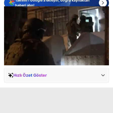
Takvim'i Google'a ekleyin, doğru kaynaktan
haberi alın!
Hızlı Özet Göster