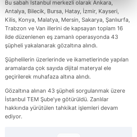
Bu sabah İstanbul merkezli olarak Ankara,
kalemimiz olduğunu sizlere hatırlatmak isteriz.
Antalya, Bilecik, Bursa, Hatay, İzmir, Kayseri,
Kilis, Konya, Malatya, Mersin, Sakarya, Şanlıurfa,
Her halükârda, kullanıcılar, bu çerezlere izin vermedikleri
takdirde, kullanıcılara hedefli reklamlar
Trabzon ve Van illerini de kapsayan toplam 16
gösterilmeyecektir."
ilde düzenlenen eş zamanlı operasyonda 43
şüpheli yakalanarak gözaltına alındı.
Sizlere daha iyi bir hizmet sunabilmek için İnternet
Sitemizde kendimize ve üçüncü kişilere ait çerezler
Şüphelilerin üzerlerinde ve ikametlerinde yapılan
kullanılmaktadır. Bu çerezler vasıtasıyla çeşitli kişisel
aramalarda çok sayıda dijital materyal ele
verileriniz işlenmekte olup gerekli olan çerezler bilgi
geçirilerek muhafaza altına alındı.
toplumu hizmetlerinin sunulması amacıyla
kullanılmaktadır. Diğer çerezler, sitemizin daha işlevsel
Gözaltına alınan 43 şüpheli sorgulanmak üzere
kılınması ve kişiselleştirilmesi ve sizlere yönelik
İstanbul TEM Şube'ye götürüldü. Zanlılar
reklam/pazarlama faaliyetlerinin yapılması, amaçlarıyla
hakkında yürütülen tahkikat işlemleri devam
sınırlı olarak açık rızanız dahilinde kullanılacaktır.
ediyor.
Çerezlere ilişkin tercihlerinizi aşağıda yer alan panel
vasıtasıyla belirleyebilirsiniz. Çerezlere ilişkin detaylı bilgi