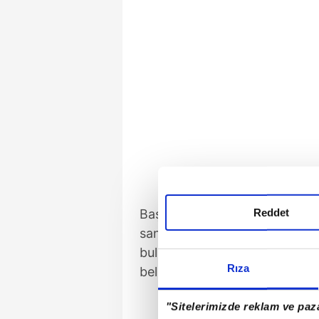
Reddet
Başkan Erdoğan, Türkiye ve Bel
sanayiine, enerjiden tarıma kad
bulunduğunu, ilişkileri gelişt
Rıza
belirtti.
"Sitelerimizde reklam ve paza