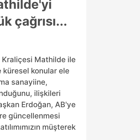
thilde'yi
k çağrısı...
raliçesi Mathilde ile
e küresel konular ele
nma sanayiine,
nduğunu, ilişkileri
 Başkan Erdoğan, AB'ye
göre güncellenmesi
katılımımızın müşterek