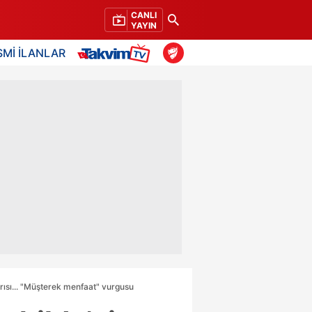
CANLI
YAYIN
SMİ İLANLAR
rısı... "Müşterek menfaat" vurgusu