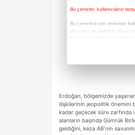
Bu çerezler, kullanıcıların tara
Bu çerezlere izin vermeniz halin
deneyimi yaşatabiliriz. Bunu y
içerikleri sunabilmek adına el
noktasında tek gelir kalemimiz 
Her halükârda, kullanıcılar, bu 
Sizlere daha iyi bir hizmet sun
çerezler vasıtasıyla çeşitli kiş
amacıyla kullanılmaktadır. Diğer
Erdoğan, bölgemizde yaşanan s
reklam/pazarlama faaliyetlerinin
ilişkilerinin jeopolitik önemin
Çerezlere ilişkin tercihlerinizi 
kadar geçecek süre zarfında i
butonuna tıklayabilir,
Çerez Bi
alanların başında Gümrük Birli
geldiğini, keza AB'nin savunma
6698 sayılı Kişisel Verilerin 