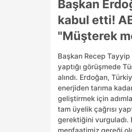
Başkan Erdoğ
kabul etti! A
"Müşterek m
Başkan Recep Tayyip E
yaptığı görüşmede Türki
alındı. Erdoğan, Türkiy
enerjiden tarıma kadar 
geliştirmek için adım
tam üyelik çağrısı yap
gerektiğini vurguladı.
menfaatimiz gereği ol