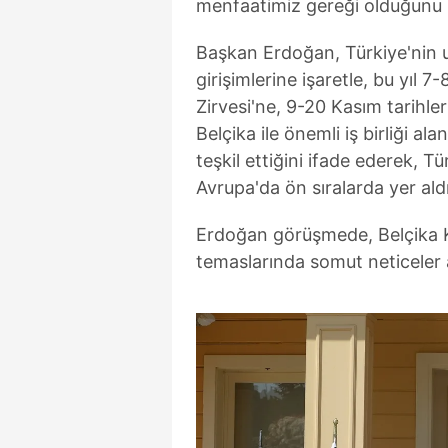
menfaatimiz gereği olduğunu i
mevzuata uygun olarak kullanılan
Başkan Erdoğan, Türkiye'nin u
girişimlerine işaretle, bu yıl
Zirvesi'ne, 9-20 Kasım tarihle
Belçika ile önemli iş birliği a
teşkil ettiğini ifade ederek, T
Avrupa'da ön sıralarda yer aldı
Erdoğan görüşmede, Belçika Kra
temaslarında somut neticeler al