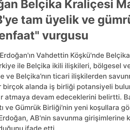
an Belçika Kraliçesi Ma
B'ye tam üyelik ve gümrü
enfaat" vurgusu
rdoğan'ın Vahdettin Köşkü'nde Belçika K
ye ile Belçika ikili ilişkileri, bölgesel v
e ve Belçika’nın ticari ilişkilerden savu
birçok alanda iş birliği potansiyeli bulu
lar atmaya devam edeceklerini belirtti.
tı ve Gümrük Birliği’nin yeni koşullara 
 Erdoğan, AB'nin savunma girişimlerine 
duğunu ifade etti.