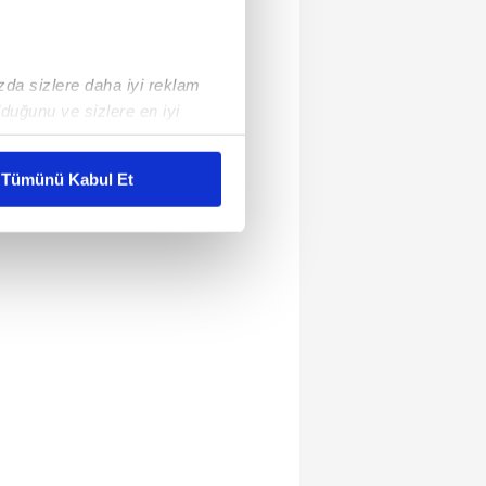
ızda sizlere daha iyi reklam
duğunu ve sizlere en iyi
liyetlerimizi karşılamak
Tümünü Kabul Et
ar gösterilmeyecektir."
çerezler kullanılmaktadır. Bu
u hizmetlerinin sunulması
i ve sizlere yönelik
nılacaktır.
kin detaylı bilgi için Ayarlar
ak ve sitemizde ilgili