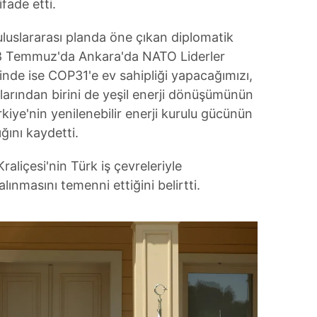
fade etti.
 çerezlerle ilgili bilgi almak için lütfen
tıklayınız
.
luslararası planda öne çıkan diplomatik
 7-8 Temmuz'da Ankara'da NATO Liderler
rinde ise COP31'e ev sahipliği yapacağımızı,
lanlarından birini de yeşil enerji dönüşümünün
ürkiye'nin yenilenebilir enerji kurulu gücünün
ğını kaydetti.
liçesi'nin Türk iş çevreleriyle
ınmasını temenni ettiğini belirtti.