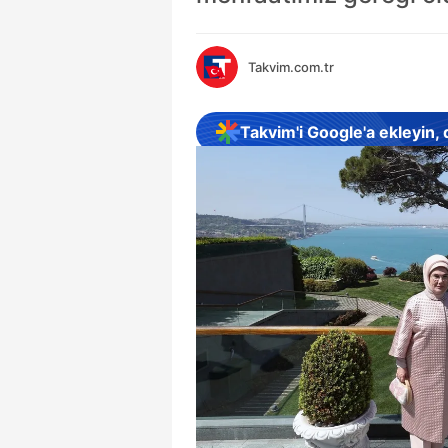
Takvim.com.tr
Takvim'i Google'a ekleyin,