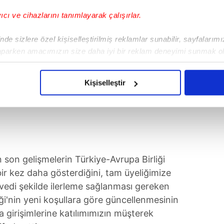
yıcı ve cihazlarını tanımlayarak çalışırlar.
de sizlere özel kişiselleştirilmiş reklamlar sunabilir, sayfalarım
aparken amacımızın size daha iyi bir reklam deneyimi sunmak ol
imizden gelen çabayı gösterdiğimizi ve bu noktada, reklamların ma
olduğunu sizlere hatırlatmak isteriz.
Kişiselleştir
çerezlere izin vermedikleri takdirde, kullanıcılara hedefli reklaml
abilmek için İnternet Sitemizde kendimize ve üçüncü kişilere ait 
isel verileriniz işlenmekte olup gerekli olan çerezler bilgi toplum
 çerezler, sitemizin daha işlevsel kılınması ve kişiselleştirilmes
on gelişmelerin Türkiye-Avrupa Birliği
 yapılması, amaçlarıyla sınırlı olarak açık rızanız dahilinde kulla
i bir kez daha gösterdiğini, tam üyeliğimize
aşağıda yer alan panel vasıtasıyla belirleyebilirsiniz. Çerezlere iliş
vedi şekilde ilerleme sağlanması gereken
lgilendirme Metnimizi
ziyaret edebilirsiniz.
ği'nin yeni koşullara göre güncellenmesinin
 girişimlerine katılımımızın müşterek
Korunması Kanunu uyarınca hazırlanmış Aydınlatma Metnimizi okum