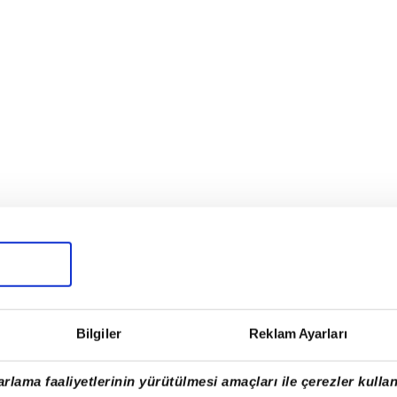
çika'nın ticari ilişkilerden savunma
ar birçok alanda iş birliği potansiyeli
irmek için adımlar atmaya devam edeceklerini
Bilgiler
Reklam Ayarları
rlama faaliyetlerinin yürütülmesi amaçları ile çerezler kullan