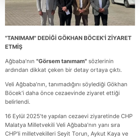
Her halükârda, kullanıcılar, bu çerezlere izin vermedikleri
takdirde, kullanıcılara hedefli reklamlar
gösterilmeyecektir."
"TANIMAM" DEDİĞİ GÖKHAN BÖCEK'İ ZİYARET
Sizlere daha iyi bir hizmet sunabilmek için İnternet
ETMİŞ
Sitemizde kendimize ve üçüncü kişilere ait çerezler
kullanılmaktadır. Bu çerezler vasıtasıyla çeşitli kişisel
Ağbaba'nın
"Görsem tanımam"
sözlerinin
verileriniz işlenmekte olup gerekli olan çerezler bilgi
ardından dikkat çeken bir detay ortaya çıktı.
toplumu hizmetlerinin sunulması amacıyla
kullanılmaktadır. Diğer çerezler, sitemizin daha işlevsel
Veli Ağbaba'nın, tanımadığını söylediği Gökhan
kılınması ve kişiselleştirilmesi ve sizlere yönelik
Böcek'i daha önce cezaevinde ziyaret ettiği
reklam/pazarlama faaliyetlerinin yapılması, amaçlarıyla
belirlendi.
sınırlı olarak açık rızanız dahilinde kullanılacaktır.
16 Eylül 2025'te yapılan cezaevi ziyaretinde CHP
Çerezlere ilişkin tercihlerinizi aşağıda yer alan panel
vasıtasıyla belirleyebilirsiniz. Çerezlere ilişkin detaylı bilgi
Malatya Milletvekili Veli Ağbaba'nın yanı sıra
için Ayarlar butonuna tıklayabilir,
Çerez Bilgilendirme
CHP'li milletvekilleri Seyit Torun, Aykut Kaya ve
Metnimizi
ziyaret edebilirsiniz.