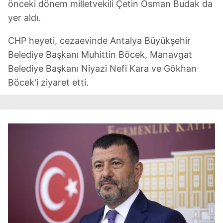
önceki dönem milletvekili Çetin Osman Budak da
yer aldı.
6698 sayılı Kişisel Verilerin Korunması Kanunu uyarınca
hazırlanmış Aydınlatma Metnimizi okumak ve sitemizde
CHP heyeti, cezaevinde Antalya Büyükşehir
ilgili mevzuata uygun olarak kullanılan çerezlerle ilgili bilgi
Belediye Başkanı Muhittin Böcek, Manavgat
almak için lütfen
tıklayınız
.
Belediye Başkanı Niyazi Nefi Kara ve Gökhan
Böcek'i ziyaret etti.