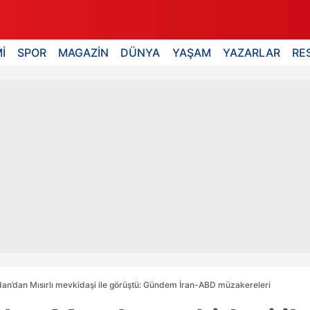
İ
SPOR
MAGAZİN
DÜNYA
YAŞAM
YAZARLAR
RE
an’dan Mısırlı mevkidaşi ile görüştü: Gündem İran-ABD müzakereleri