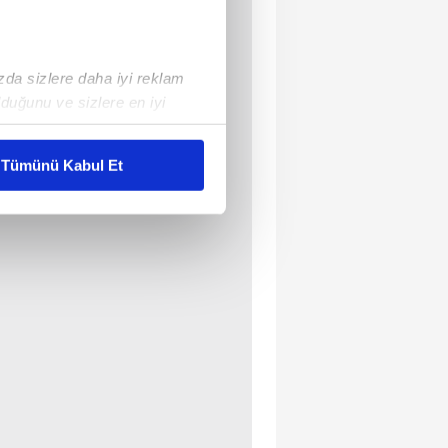
ızda sizlere daha iyi reklam
duğunu ve sizlere en iyi
liyetlerimizi karşılamak
Tümünü Kabul Et
ar gösterilmeyecektir."
çerezler kullanılmaktadır. Bu
u hizmetlerinin sunulması
i ve sizlere yönelik
nılacaktır.
kin detaylı bilgi için Ayarlar
ak ve sitemizde ilgili