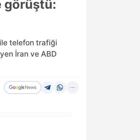
e görüştü:
e telefon trafiği
eyen İran ve ABD