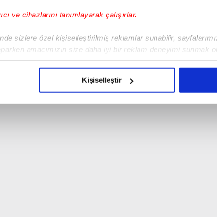
yıcı ve cihazlarını tanımlayarak çalışırlar.
de sizlere özel kişiselleştirilmiş reklamlar sunabilir, sayfalarım
aparken amacımızın size daha iyi bir reklam deneyimi sunmak ol
imizden gelen çabayı gösterdiğimizi ve bu noktada, reklamların ma
olduğunu sizlere hatırlatmak isteriz.
Kişiselleştir
çerezlere izin vermedikleri takdirde, kullanıcılara hedefli reklaml
abilmek için İnternet Sitemizde kendimize ve üçüncü kişilere ait 
isel verileriniz işlenmekte olup gerekli olan çerezler bilgi toplum
 çerezler, sitemizin daha işlevsel kılınması ve kişiselleştirilmes
 yapılması, amaçlarıyla sınırlı olarak açık rızanız dahilinde kulla
aşağıda yer alan panel vasıtasıyla belirleyebilirsiniz. Çerezlere iliş
lgilendirme Metnimizi
ziyaret edebilirsiniz.
Korunması Kanunu uyarınca hazırlanmış Aydınlatma Metnimizi okum