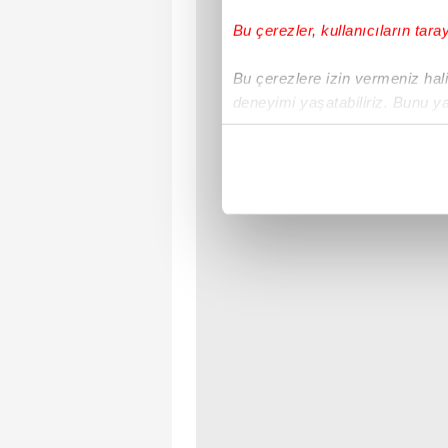
Bu çerezler, kullanıcıların tara
Bu çerezlere izin vermeniz halin
deneyimi yaşatabiliriz. Bunu y
içerikleri sunabilmek adına el
noktasında tek gelir kalemimiz 
Her halükârda, kullanıcılar, bu 
Sizlere daha iyi bir hizmet sun
çerezler vasıtasıyla çeşitli kiş
amacıyla kullanılmaktadır. Diğer
reklam/pazarlama faaliyetlerinin
Çerezlere ilişkin tercihlerinizi 
butonuna tıklayabilir,
Çerez Bi
6698 sayılı Kişisel Verilerin 