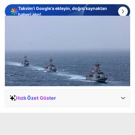
Takvim'i Google'a ekleyin, doğru kaynaktan
haberi alın!
Hızlı Özet Göster