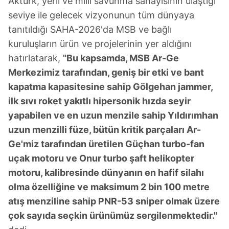
Aktürk, yerli ve milli savunma sanayisinin ulaştığı
seviye ile gelecek vizyonunun tüm dünyaya
tanıtıldığı SAHA-2026'da MSB ve bağlı
kuruluşların ürün ve projelerinin yer aldığını
hatırlatarak,
"Bu kapsamda, MSB Ar-Ge
Merkezimiz tarafından, geniş bir etki ve bant
kapatma kapasitesine sahip Gölgehan jammer,
ilk sıvı roket yakıtlı hipersonik hızda seyir
yapabilen ve en uzun menzile sahip Yıldırımhan
uzun menzilli füze, bütün kritik parçaları Ar-
Ge'miz tarafından üretilen Güçhan turbo-fan
uçak motoru ve Onur turbo şaft helikopter
motoru, kalibresinde dünyanın en hafif silahı
olma özelliğine ve maksimum 2 bin 100 metre
atış menziline sahip PNR-53 sniper olmak üzere
çok sayıda seçkin ürünümüz sergilenmektedir."