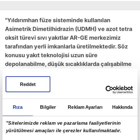
"Yıldırımhan füze sisteminde kullanılan
Asimetrik Dimetilhidrazin (UDMH) ve azot tetra
oksit türevi sıvı yakıtlar AR-GE merkezimiz
tarafından yerli imkanlarla üretilmektedir. Söz
konusu yakıt teknolojisi uzun süre
depolanabilme, düşük sıcaklıklarda çalışabilme
ve yüksek enerji üretme özellikleri sayesinde
füze sistemlerine yüksek hareket kabiliyeti
Reddet
kazandırmaktadır. 3 ton harp başlığı taşıma
kapasitesine sahip Yıldırımhan füze sistemine
Rıza
Bilgiler
Reklam Ayarları
Hakkında
yönelik laboratuvar test süreçleri başarıyla
tamamlanmış olup saha testlerine ilişkin
"Sitelerimizde reklam ve pazarlama faaliyetlerinin
çalışmalar planlanan takvim doğrultusunda
yürütülmesi amaçları ile çerezler kullanılmaktadır.
sürdürülmektedir."