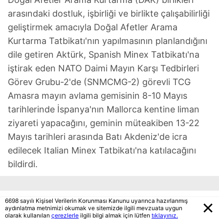
arasındaki dostluk, işbirliği ve birlikte çalışabilirliği
geliştirmek amacıyla Doğal Afetler Arama
Kurtarma Tatbikatı'nın yapılmasının planlandığını
dile getiren Aktürk, Spanish Minex Tatbikatı'na
iştirak eden NATO Daimi Mayın Karşı Tedbirleri
Görev Grubu-2'de (SNMCMG-2) görevli TCG
Amasra mayın avlama gemisinin 8-10 Mayıs
tarihlerinde İspanya'nın Mallorca kentine liman
ziyareti yapacağını, geminin müteakiben 13-22
Mayıs tarihleri arasında Batı Akdeniz'de icra
edilecek Italian Minex Tatbikatı'na katılacağını
bildirdi.
6698 sayılı Kişisel Verilerin Korunması Kanunu uyarınca hazırlanmış
Aktürk,
"Yabancı askeri gemilerin limanlarımızı
aydınlatma metnimizi okumak ve sitemizde ilgili mevzuata uygun
olarak kullanılan
çerezlerle
ilgili bilgi almak için lütfen
tıklayınız.