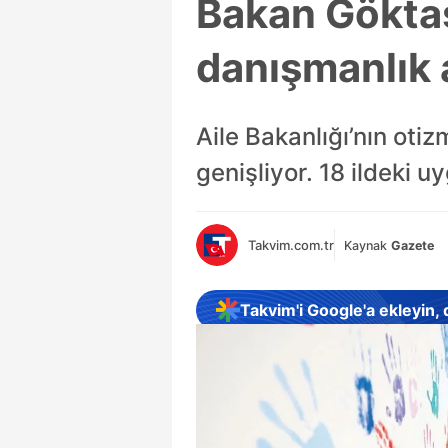
Bakan Göktaş
danışmanlık a
Aile Bakanlığı’nın otiz
genişliyor. 18 ildeki uy
Takvim.com.tr
Kaynak
Gazete
Takvim'i Google'a ekleyin,