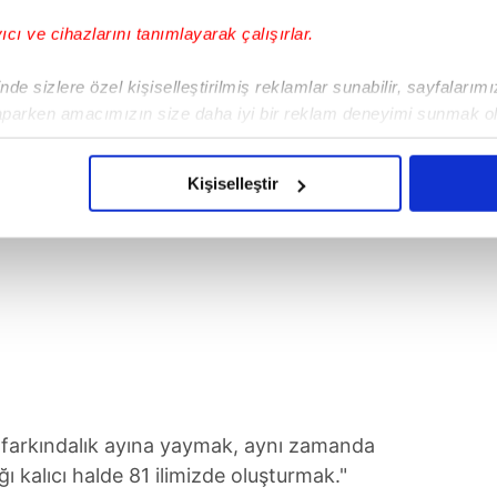
tmaya yönelik çalışmalarımızı sürdüreceğiz.
yıcı ve cihazlarını tanımlayarak çalışırlar.
de sizlere özel kişiselleştirilmiş reklamlar sunabilir, sayfalarım
aparken amacımızın size daha iyi bir reklam deneyimi sunmak ol
imizden gelen çabayı gösterdiğimizi ve bu noktada, reklamların ma
olduğunu sizlere hatırlatmak isteriz.
Kişiselleştir
çerezlere izin vermedikleri takdirde, kullanıcılara hedefli reklaml
abilmek için İnternet Sitemizde kendimize ve üçüncü kişilere ait 
isel verileriniz işlenmekte olup gerekli olan çerezler bilgi toplum
 çerezler, sitemizin daha işlevsel kılınması ve kişiselleştirilmes
 yapılması, amaçlarıyla sınırlı olarak açık rızanız dahilinde kulla
aşağıda yer alan panel vasıtasıyla belirleyebilirsiniz. Çerezlere iliş
lgilendirme Metnimizi
ziyaret edebilirsiniz.
 farkındalık ayına yaymak, aynı zamanda
ı kalıcı halde 81 ilimizde oluşturmak."
Korunması Kanunu uyarınca hazırlanmış Aydınlatma Metnimizi okum