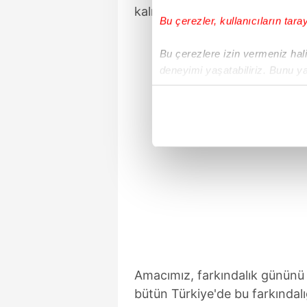
kalıcı halde farkındalığı yara
Bu çerezler, kullanıcıların tara
Bu çerezlere izin vermeniz halin
deneyimi yaşatabiliriz. Bunu y
içerikleri sunabilmek adına el
noktasında tek gelir kalemimiz 
Her halükârda, kullanıcılar, bu 
Sizlere daha iyi bir hizmet sun
çerezler vasıtasıyla çeşitli kiş
amacıyla kullanılmaktadır. Diğer
reklam/pazarlama faaliyetlerinin
Çerezlere ilişkin tercihlerinizi 
butonuna tıklayabilir,
Çerez Bi
Amacımız, farkındalık gününü
bütün Türkiye'de bu farkındalığ
6698 sayılı Kişisel Verilerin 