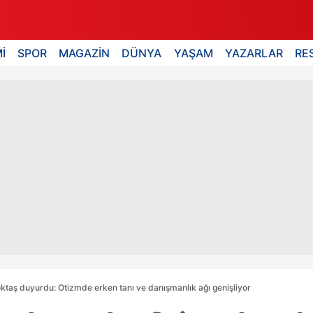
İ
SPOR
MAGAZİN
DÜNYA
YAŞAM
YAZARLAR
RE
taş duyurdu: Otizmde erken tanı ve danışmanlık ağı genişliyor