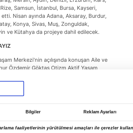
 Rize, Samsun, İstanbul, Bursa, Kayseri,
etti. Nisan ayında Adana, Aksaray, Burdur,
atay, Konya, Sivas, Muş, Zonguldak,
in ve Kütahya da projeye dahil edilecek.
AYIZ
şam Merkezi'nin açılışında konuşan Aile ve
inur Özdemir Göktaş Otizm Aktif Yaşam
rı güçlendirdiğini belirterek, Türkiye'nin
ri açmaya devam edeceklerini bildirdi.
açısından önemine işaret ederek, bu
rken Fark Et"
başlığıyla kampanya
Bilgiler
Reklam Ayarları
an Göktaş, erken tanıyla çocukların günlük
vurgulayarak, "Bu süreçte ailelerimizin,
rlama faaliyetlerinin yürütülmesi amaçları ile çerezler kullan
 ve otizmde özellikle bütün Türkiye'de