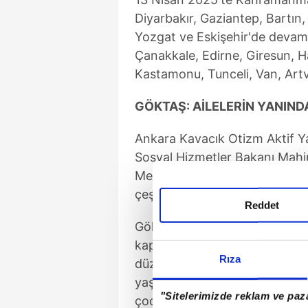
Diyarbakır, Gaziantep, Bartın,
Yozgat ve Eskişehir'de devam 
Çanakkale, Edirne, Giresun, H
Kastamonu, Tunceli, Van, Artv
GÖKTAŞ: AİLELERİN YANIND
Ankara Kavacık Otizm Aktif Ya
Sosyal Hizmetler Bakanı Mah
Merkezi'nin, aileleri ve çocukla
çeşitli yerlerinde bu merkezle
Reddet
Göktaş, erken tanının tedavi 
kapsamda sosyal medyada
"E
Rıza
düzenlediklerini belirtti. Bak
yaşamlarının güçlendirildiğini 
"Sitelerimizde reklam ve paza
çocuklarımızın yanında olmaya