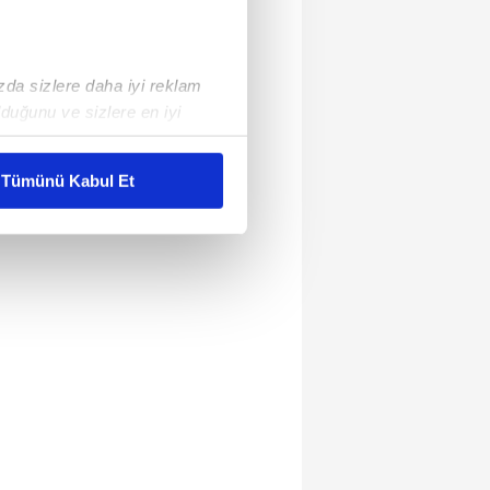
ızda sizlere daha iyi reklam
duğunu ve sizlere en iyi
liyetlerimizi karşılamak
Tümünü Kabul Et
ar gösterilmeyecektir."
çerezler kullanılmaktadır. Bu
u hizmetlerinin sunulması
i ve sizlere yönelik
nılacaktır.
kin detaylı bilgi için Ayarlar
ak ve sitemizde ilgili