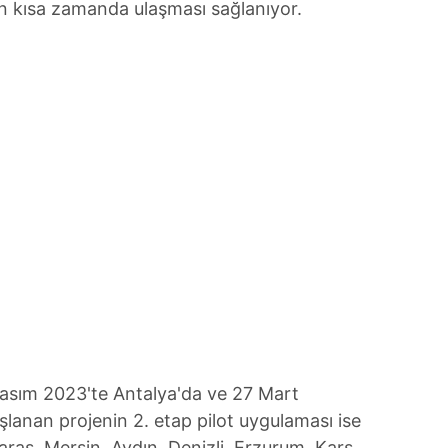
n kısa zamanda ulaşması sağlanıyor.
 Kasım 2023'te Antalya'da ve 27 Mart
lanan projenin 2. etap pilot uygulaması ise
aş, Mersin, Aydın, Denizli, Erzurum, Kars,