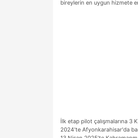
bireylerin en uygun hizmete e
İlk etap pilot çalışmalarına 3
2024'te Afyonkarahisar'da baş
13 Nisan 2025'te Kahramanmar