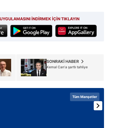
 çerezlerle ilgili bilgi almak için lütfen
tıklayınız
.
UYGULAMASINI İNDİRMEK İÇİN TIKLAYIN
SONRAKİ HABER
Kemal Can'a şartlı tahliye
Tüm Manşetler