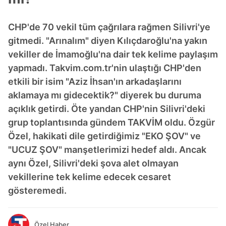
CHP'de 70 vekil tüm çağrılara rağmen Silivri'ye
gitmedi. "Arınalım" diyen Kılıçdaroğlu'na yakın
vekiller de İmamoğlu'na dair tek kelime paylaşım
yapmadı. Takvim.com.tr'nin ulaştığı CHP'den
etkili bir isim "Aziz İhsan'ın arkadaşlarını
aklamaya mı gidecektik?" diyerek bu duruma
açıklık getirdi. Öte yandan CHP'nin Silivri'deki
grup toplantısında gündem TAKVİM oldu. Özgür
Özel, hakikati dile getirdiğimiz "EKO ŞOV" ve
"UCUZ ŞOV" manşetlerimizi hedef aldı. Ancak
aynı Özel, Silivri'deki şova alet olmayan
vekillerine tek kelime edecek cesaret
gösteremedi.
Özel Haber