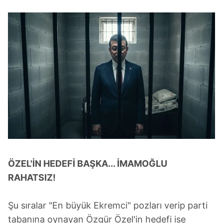
ÖZEL'İN HEDEFİ BAŞKA... İMAMOĞLU
RAHATSIZ!
Şu sıralar "En büyük Ekremci" pozları verip parti
tabanına oynayan Özgür Özel'in hedefi ise