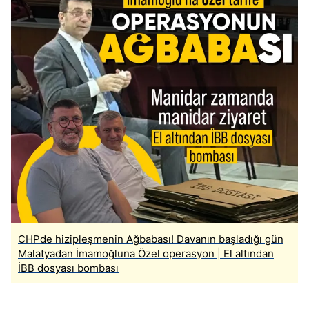
CHPde hizipleşmenin Ağbabası! Davanın başladığı gün
Malatyadan İmamoğluna Özel operasyon | El altından
İBB dosyası bombası