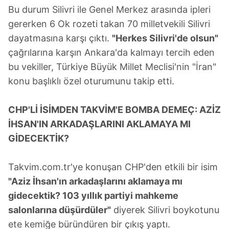
Bu durum Silivri ile Genel Merkez arasında ipleri
gererken 6 Ok rozeti takan 70 milletvekili Silivri
dayatmasına karşı çıktı.
"Herkes Silivri'de olsun"
çağrılarına karşın Ankara'da kalmayı tercih eden
bu vekiller, Türkiye Büyük Millet Meclisi'nin "İran"
konu başlıklı özel oturumunu takip etti.
CHP'Lİ İSİMDEN TAKVİM'E BOMBA DEMEÇ: AZİZ
İHSAN'IN ARKADAŞLARINI AKLAMAYA MI
GİDECEKTİK?
Takvim.com.tr'ye konuşan CHP'den etkili bir isim
"Aziz İhsan'ın arkadaşlarını aklamaya mı
gidecektik? 103 yıllık partiyi mahkeme
salonlarına düşürdüler"
diyerek Silivri boykotunu
ete kemiğe büründüren bir çıkış yaptı.