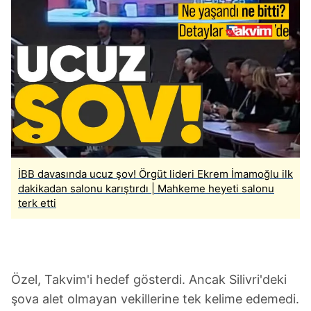
İBB davasında ucuz şov! Örgüt lideri Ekrem İmamoğlu ilk
dakikadan salonu karıştırdı | Mahkeme heyeti salonu
terk etti
Özel, Takvim'i hedef gösterdi. Ancak Silivri'deki
şova alet olmayan vekillerine tek kelime edemedi.