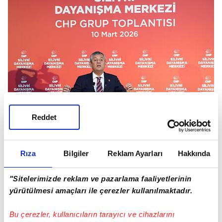
Reddet
Rıza
Bilgiler
Reklam Ayarları
Hakkında
ÖZGÜR ÖZEL'İN TEK DERDİ GERÇEKLERİ YAZAN
TAKVİM
"Sitelerimizde reklam ve pazarlama faaliyetlerinin
yürütülmesi amaçları ile çerezler kullanılmaktadır.
Parti içindeki görüş ayrılıkları günden güne
artarken CHP Genel Başkanı
Özgür Özel
'in tek
Bu çerezler, kullanıcıların tarayıcı ve cihazlarını