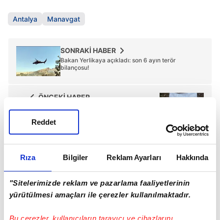
Antalya
Manavgat
SONRAKİ HABER
Bakan Yerlikaya açıkladı: son 6 ayın terör
bilançosu!
ÖNCEKİ HABER
Terör örgütü PKK'ya ait patlayıcılar ele geçirildi
Reddet
Rıza
Bilgiler
Reklam Ayarları
Hakkında
Günün Manşetleri
Tüm Manşetler
"Sitelerimizde reklam ve pazarlama faaliyetlerinin
yürütülmesi amaçları ile çerezler kullanılmaktadır.
Bu çerezler, kullanıcıların tarayıcı ve cihazlarını