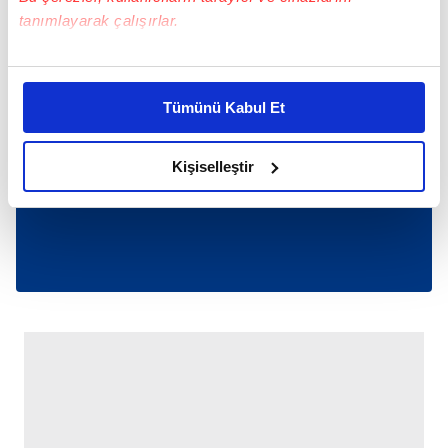
tanımlayarak çalışırlar.
Bu çerezlere izin vermeniz halinde sizlere özel
kişiselleştirilmiş reklamlar sunabilir, sayfalarımızda sizlere
Tümünü Kabul Et
daha iyi reklam deneyimi yaşatabiliriz. Bunu yaparken
amacımızın size daha iyi bir reklam deneyimi sunmak
olduğunu ve sizlere en iyi içerikleri sunabilmek adına
Kişiselleştir
elimizden gelen çabayı gösterdiğimizi ve bu noktada,
reklamların maliyetlerimizi karşılamak noktasında tek gelir
kalemimiz olduğunu sizlere hatırlatmak isteriz.
Her halükârda, kullanıcılar, bu çerezlere izin vermedikleri
takdirde, kullanıcılara hedefli reklamlar
gösterilmeyecektir."
Sizlere daha iyi bir hizmet sunabilmek için İnternet
Sitemizde kendimize ve üçüncü kişilere ait çerezler
kullanılmaktadır. Bu çerezler vasıtasıyla çeşitli kişisel