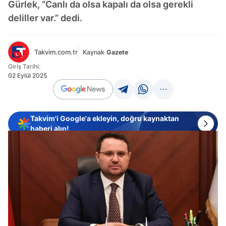
Gürlek, “Canlı da olsa kapalı da olsa gerekli
deliller var.” dedi.
Takvim.com.tr
Kaynak
Gazete
Giriş Tarihi:
02 Eylül 2025
Takvim'i Google'a ekleyin, doğru kaynaktan
haberi alın!