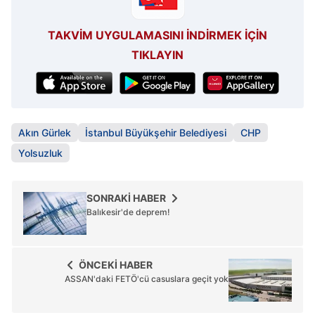
Çerezlere ilişkin tercihlerinizi aşağıda yer alan panel
TAKVİM UYGULAMASINI İNDİRMEK İÇİN
vasıtasıyla belirleyebilirsiniz. Çerezlere ilişkin detaylı bilgi
TIKLAYIN
için Ayarlar butonuna tıklayabilir,
Çerez Bilgilendirme
Metnimizi
ziyaret edebilirsiniz.
6698 sayılı Kişisel Verilerin Korunması Kanunu uyarınca
hazırlanmış Aydınlatma Metnimizi okumak ve sitemizde
Akın Gürlek
İstanbul Büyükşehir Belediyesi
CHP
ilgili mevzuata uygun olarak kullanılan çerezlerle ilgili bilgi
Yolsuzluk
almak için lütfen
tıklayınız
.
SONRAKİ HABER
Balıkesir'de deprem!
ÖNCEKİ HABER
ASSAN'daki FETÖ'cü casuslara geçit yok