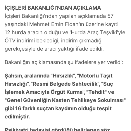
İÇİŞLERİ BAKANLIĞI'NDAN AÇIKLAMA
İçişleri Bakanlığı'ndan yapılan açıklamada 57
yaşındaki Mehmet Emin Fidan'ın üzerine kayıtlı
12 hurda aracın olduğu ve 'Hurda Araç Teşviki'yle
ÖTV indirimi beklediği, indirim çıkmadığı
gerekçesiyle de aracı yaktığı ifade edildi.
Bakanlığın açıklamasında şu ifadelere yer verildi:
Şahsın, aralarında "Hırsızlık", "Motorlu Taşıt
Hırsızlığı", "Resmi Belgede Sahtecilik", "Suç
İşlemek Amacıyla Örgüt Kurma", "Tehdit" ve
"Genel Güvenliğin Kasten Tehlikeye Sokulması"
gibi 16 farklı suçtan kaydının olduğu tespit
edilmiştir.
Psikiyatri tedavisi gördüğü belirlenen söz