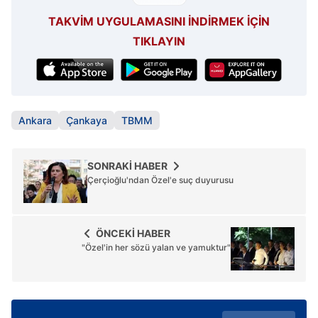
TAKVİM UYGULAMASINI İNDİRMEK İÇİN
TIKLAYIN
Ankara
Çankaya
TBMM
SONRAKİ HABER
Çerçioğlu'ndan Özel'e suç duyurusu
ÖNCEKİ HABER
"Özel'in her sözü yalan ve yamuktur"