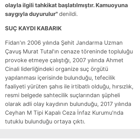
olayla ilgili tahkikat başlatılmıştır. Kamuoyuna
reklam/pazarlama faaliyetlerinin yapılması, amaçlarıyla
sınırlı olarak açık rızanız dahilinde kullanılacaktır.
saygıyla duyurulur"
denildi.
SUÇ KAYDI KABARIK
Çerezlere ilişkin tercihlerinizi aşağıda yer alan panel
vasıtasıyla belirleyebilirsiniz. Çerezlere ilişkin detaylı bilgi
Fidan'ın 2006 yılında Şehit Jandarma Uzman
için Ayarlar butonuna tıklayabilir,
Çerez Bilgilendirme
Metnimizi
ziyaret edebilirsiniz.
Çavuş Murat Tutal'ın cenaze töreninde topluluğu
provoke etmeye çalıştığı, 2007 yılında Ahmet
6698 sayılı Kişisel Verilerin Korunması Kanunu uyarınca
Cinali liderliğindeki organize suç örgütü
hazırlanmış Aydınlatma Metnimizi okumak ve sitemizde
yapılanması içerisinde bulunduğu, tefecilik
ilgili mevzuata uygun olarak kullanılan çerezlerle ilgili bilgi
faaliyeti yürüten şahıs ile irtibatlı olduğu, hırsızlık,
almak için lütfen
tıklayınız
.
resmi belgede sahtecilik suçlarından şüpheli
olarak adli olay kaydının bulunduğu, 2017 yılında
Ceyhan M Tipi Kapalı Ceza İnfaz Kurumu'nda
tutuklu bulunduğu ortaya çıktı.