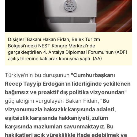
Dışişleri Bakanı Hakan Fidan, Belek Turizm
Bölgesi'ndeki NEST Kongre Merkezi'nde
gerçekleştirilen 4. Antalya Diplomasi Forumu'nun (ADF)
açılış törenine katılarak konuşma yaptı. (AA)
Türkiye'nin bu duruşunun
"Cumhurbaşkanı
Recep Tayyip Erdoğan'ın liderliğinde şekillenen
bağımsız ve proaktif dış politika vizyonundan"
güç aldığını vurgulayan Bakan Fidan,
"Bu
vizyonumuzla haksızlık karşısında adaleti,
eşitsizlik karşısında hakkaniyeti, zulüm
karşısında mazlumları savunmaktayız. Bu
hakikatleri açık yüreklilikle ifade edebilmek ve