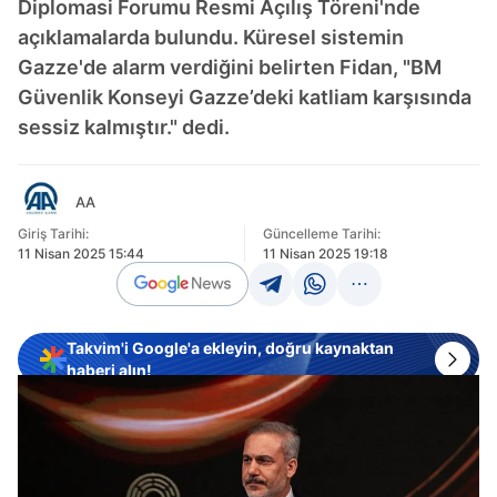
Diplomasi Forumu Resmi Açılış Töreni'nde
açıklamalarda bulundu. Küresel sistemin
Gazze'de alarm verdiğini belirten Fidan, "BM
Güvenlik Konseyi Gazze’deki katliam karşısında
sessiz kalmıştır." dedi.
AA
Giriş Tarihi:
Güncelleme Tarihi:
11 Nisan 2025 15:44
11 Nisan 2025 19:18
Takvim'i Google'a ekleyin, doğru kaynaktan
haberi alın!