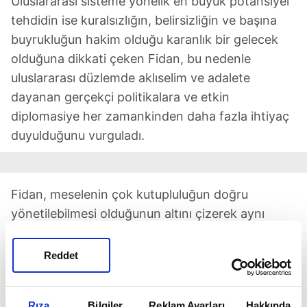
Uluslararası sisteme yönelik en büyük potansiyel
tehdidin ise kuralsızlığın, belirsizliğin ve başına
buyrukluğun hakim olduğu karanlık bir gelecek
olduğuna dikkati çeken Fidan, bu nedenle
uluslararası düzlemde aklıselim ve adalete
dayanan gerçekçi politikalara ve etkin
diplomasiye her zamankinden daha fazla ihtiyaç
duyulduğunu vurguladı.
Fidan, meselenin çok kutupluluğun doğru
yönetilebilmesi olduğunun altını çizerek aynı
zamanda küresel yönetişimin daha kapsayıcı hale
getirilmesinin şart olduğunu belirtti.
Reddet
Başkan Recep Tayyip Erdoğan'ın
"daha adil bir
dünya inşallah inşa edilebilecek"
sözlerinin
Rıza
Bilgiler
Reklam Ayarları
Hakkında