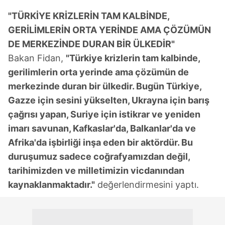
ilgili mevzuata uygun olarak kullanılan çerezlerle ilgili bilgi
"TÜRKİYE KRİZLERİN TAM KALBİNDE,
almak için lütfen
tıklayınız
.
GERİLİMLERİN ORTA YERİNDE AMA ÇÖZÜMÜN
DE MERKEZİNDE DURAN BİR ÜLKEDİR"
Bakan Fidan,
"Türkiye krizlerin tam kalbinde,
gerilimlerin orta yerinde ama çözümün de
merkezinde duran bir ülkedir. Bugün Türkiye,
Gazze için sesini yükselten, Ukrayna için barış
çağrısı yapan, Suriye için istikrar ve yeniden
imarı savunan, Kafkaslar'da, Balkanlar'da ve
Afrika'da işbirliği inşa eden bir aktördür. Bu
duruşumuz sadece coğrafyamızdan değil,
tarihimizden ve milletimizin vicdanından
kaynaklanmaktadır."
değerlendirmesini yaptı.