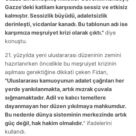
gösterilmeyecektir."
Gazze'deki katliam karşısında sessiz ve etkisiz
kalmıştır. Sessizlik büyüdü, adaletsizlik
Sizlere daha iyi bir hizmet sunabilmek için İnternet
derinleşti, vicdanlar kanadı. Bu tablonun adı ise
Sitemizde kendimize ve üçüncü kişilere ait çerezler
kullanılmaktadır. Bu çerezler vasıtasıyla çeşitli kişisel
karşımıza meşruiyet krizi olarak çıktı."
diye
verileriniz işlenmekte olup gerekli olan çerezler bilgi
konuştu.
toplumu hizmetlerinin sunulması amacıyla
kullanılmaktadır. Diğer çerezler, sitemizin daha işlevsel
21.⁠ ⁠yüzyılda yeni uluslararası düzeninin zemini
kılınması ve kişiselleştirilmesi ve sizlere yönelik
hazırlanırken öncelikle bu meşruiyet krizinin
reklam/pazarlama faaliyetlerinin yapılması, amaçlarıyla
aşılması gerektiğine dikkati çeken Fidan,
sınırlı olarak açık rızanız dahilinde kullanılacaktır.
"Uluslararası kamuoyunun adalet çağrıları her
yerde yankılanmakta, artık mızrak çuvala
Çerezlere ilişkin tercihlerinizi aşağıda yer alan panel
sığmamaktadır. Adil ve kalıcı temellere
vasıtasıyla belirleyebilirsiniz. Çerezlere ilişkin detaylı bilgi
için Ayarlar butonuna tıklayabilir,
Çerez Bilgilendirme
dayanmayan her düzen yıkılmaya mahkumdur.
Metnimizi
ziyaret edebilirsiniz.
Bu nedenle dünya sisteminin merkezinde artık
güç değil, hak hakim olmalıdır.
" ifadelerini
6698 sayılı Kişisel Verilerin Korunması Kanunu uyarınca
kullandı.
hazırlanmış Aydınlatma Metnimizi okumak ve sitemizde