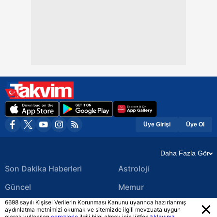
Üye Girişi
Üye Ol
Daha Fazla Gör
Son Dakika Haberleri
Astroloji
Güncel
Memur
6698 sayılı Kişisel Verilerin Korunması Kanunu uyarınca hazırlanmış
Ekonomi Haberleri
Yerel Haberler
aydınlatma metnimizi okumak ve sitemizde ilgili mevzuata uygun
olarak kullanılan
çerezlerle
ilgili bilgi almak için lütfen
tıklayınız.