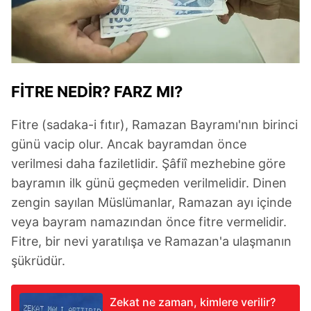
için Ayarlar butonuna tıklayabilir,
Çerez Bilgilendirme
Metnimizi
ziyaret edebilirsiniz.
6698 sayılı Kişisel Verilerin Korunması Kanunu uyarınca
hazırlanmış Aydınlatma Metnimizi okumak ve sitemizde
FİTRE NEDİR? FARZ MI?
ilgili mevzuata uygun olarak kullanılan çerezlerle ilgili bilgi
almak için lütfen
tıklayınız
.
Fitre (sadaka-i fıtır), Ramazan Bayramı'nın birinci
günü vacip olur. Ancak bayramdan önce
verilmesi daha faziletlidir. Şâfiî mezhebine göre
bayramın ilk günü geçmeden verilmelidir. Dinen
zengin sayılan Müslümanlar, Ramazan ayı içinde
veya bayram namazından önce fitre vermelidir.
Fitre, bir nevi yaratılışa ve Ramazan'a ulaşmanın
şükrüdür.
Zekat ne zaman, kimlere verilir?