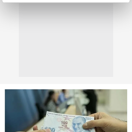
reklamların maliyetlerimizi karşılamak noktasında tek gelir
kalemimiz olduğunu sizlere hatırlatmak isteriz.
Her halükârda, kullanıcılar, bu çerezlere izin vermedikleri
takdirde, kullanıcılara hedefli reklamlar
gösterilmeyecektir."
Sizlere daha iyi bir hizmet sunabilmek için İnternet
Sitemizde kendimize ve üçüncü kişilere ait çerezler
kullanılmaktadır. Bu çerezler vasıtasıyla çeşitli kişisel
verileriniz işlenmekte olup gerekli olan çerezler bilgi
toplumu hizmetlerinin sunulması amacıyla
kullanılmaktadır. Diğer çerezler, sitemizin daha işlevsel
kılınması ve kişiselleştirilmesi ve sizlere yönelik
reklam/pazarlama faaliyetlerinin yapılması, amaçlarıyla
sınırlı olarak açık rızanız dahilinde kullanılacaktır.
Çerezlere ilişkin tercihlerinizi aşağıda yer alan panel
vasıtasıyla belirleyebilirsiniz. Çerezlere ilişkin detaylı bilgi