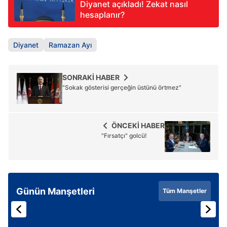
Diyanet açıkladı! Zekat nasıl
hesaplanır?
Diyanet
Ramazan Ayı
SONRAKİ HABER
"Sokak gösterisi gerçeğin üstünü örtmez"
ÖNCEKİ HABER
"Fırsatçı" golcü!
Günün Manşetleri
Tüm Manşetler