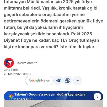
tutamayan Müslümanlar için 2025 yılı fidye
miktarını belirledi. Yaşlılık, kronik hastalık gibi
geçerli sebeplerle oruç ibadetini yerine
getiremeyenlerin ödemesi gereken günlük fidye
tutarı, bu yıl da yoksulların ihtiyaçlarını
karşılayacak şekilde hesaplandı. Peki 2025
Diyanet fidye ne kadar, kaç TL? Oruç tutmayan
kişi ne kadar para vermeli? İşte tüm detaylar...
Takvim.com.tr
Giriş Tarihi:
28 Mart 2025 09:33
Takvim'i Google'a ekleyin, doğru kaynaktan
haberi alın!