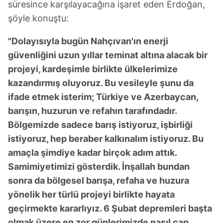
kullanılmaktadır. Bu çerezler vasıtasıyla çeşitli kişisel
süresince karşılayacağına işaret eden Erdoğan,
verileriniz işlenmekte olup gerekli olan çerezler bilgi
şöyle konuştu:
toplumu hizmetlerinin sunulması amacıyla
kullanılmaktadır. Diğer çerezler, sitemizin daha işlevsel
"Dolayısıyla bugün Nahçıvan'ın enerji
kılınması ve kişiselleştirilmesi ve sizlere yönelik
güvenliğini uzun yıllar teminat altına alacak bir
reklam/pazarlama faaliyetlerinin yapılması, amaçlarıyla
projeyi, kardeşimle birlikte ülkelerimize
sınırlı olarak açık rızanız dahilinde kullanılacaktır.
kazandırmış oluyoruz. Bu vesileyle şunu da
ifade etmek isterim; Türkiye ve Azerbaycan,
Çerezlere ilişkin tercihlerinizi aşağıda yer alan panel
vasıtasıyla belirleyebilirsiniz. Çerezlere ilişkin detaylı bilgi
barışın, huzurun ve refahın tarafındadır.
için Ayarlar butonuna tıklayabilir,
Çerez Bilgilendirme
Bölgemizde sadece barış istiyoruz, işbirliği
Metnimizi
ziyaret edebilirsiniz.
istiyoruz, hep beraber kalkınalım istiyoruz. Bu
amaçla şimdiye kadar birçok adım attık.
6698 sayılı Kişisel Verilerin Korunması Kanunu uyarınca
Samimiyetimizi gösterdik. İnşallah bundan
hazırlanmış Aydınlatma Metnimizi okumak ve sitemizde
sonra da bölgesel barışa, refaha ve huzura
ilgili mevzuata uygun olarak kullanılan çerezlerle ilgili bilgi
almak için lütfen
tıklayınız
.
yönelik her türlü projeyi birlikte hayata
geçirmekte kararlıyız. 6 Şubat depremleri başta
olmak üzere en zor günlerimizde nasıl can