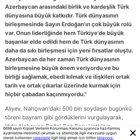
Azerbaycan arasındaki birlik ve kardeşlik Türk
dünyasına büyük katkıdır. Türk dünyasının
birleşmesinde Sayın Erdoğan'ın çok büyük rolü
var. Onun liderliğinde hem Türkiye'de büyük
başarılar elde edildi hem de Türk dünyasının
daha da sıkı birleşmesi için yeni fırsatlar oluştu.
Azerbaycan da her zaman Türk dünyasının
birleşmesine büyük önem veriyordu ve bu
birliği sağlamak, ebedi kılmak ve ilişkileri ortak
tarih ve ortak çıkarlar üzerinde kurmak için
hiçbir çabadan kaçınmıyordu."
Aliyev, Nahçıvan'daki 500 bin soydaşın bugünkü
töreni bayram gibi gördüklerini vurgulayarak,
Iğdır-Nahçıvan Doğal Gaz Boru Hattı'nın
6698 sayılı Kişisel Verilerin Korunması Kanunu uyarınca hazırlanmış
aydınlatma metnimizi okumak ve sitemizde ilgili mevzuata uygun
yapımında emeği geçenlere teşekkür etti.
olarak kullanılan
çerezlerle
ilgili bilgi almak için lütfen
tıklayınız.