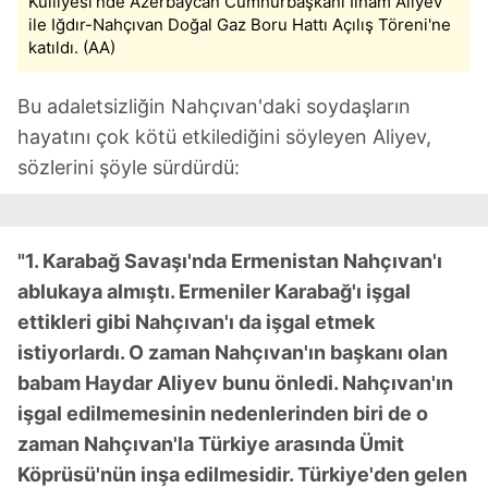
Külliyesi'nde Azerbaycan Cumhurbaşkanı İlham Aliyev
ile Iğdır-Nahçıvan Doğal Gaz Boru Hattı Açılış Töreni'ne
katıldı. (AA)
Bu adaletsizliğin Nahçıvan'daki soydaşların
hayatını çok kötü etkilediğini söyleyen Aliyev,
sözlerini şöyle sürdürdü:
"1. Karabağ Savaşı'nda Ermenistan Nahçıvan'ı
ablukaya almıştı. Ermeniler Karabağ'ı işgal
ettikleri gibi Nahçıvan'ı da işgal etmek
istiyorlardı. O zaman Nahçıvan'ın başkanı olan
babam Haydar Aliyev bunu önledi. Nahçıvan'ın
işgal edilmemesinin nedenlerinden biri de o
zaman Nahçıvan'la Türkiye arasında Ümit
Köprüsü'nün inşa edilmesidir. Türkiye'den gelen