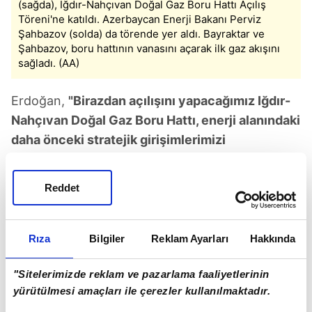
(sağda), Iğdır-Nahçıvan Doğal Gaz Boru Hattı Açılış
Töreni'ne katıldı. Azerbaycan Enerji Bakanı Perviz
Şahbazov (solda) da törende yer aldı. Bayraktar ve
Şahbazov, boru hattının vanasını açarak ilk gaz akışını
sağladı. (AA)
Erdoğan,
"Birazdan açılışını yapacağımız Iğdır-
Nahçıvan Doğal Gaz Boru Hattı, enerji alanındaki
daha önceki stratejik girişimlerimizi
tamamlayacaktır. Ayrıca Nahçıvan ile kader
birliğimizin adeta nişanesi olacaktır."
diye
Reddet
konuştu.
Rıza
Bilgiler
Reklam Ayarları
Hakkında
Başkan Erdoğan'dan Azerbaycan'a kardeşlik
mesajı!
"Sitelerimizde reklam ve pazarlama faaliyetlerinin
yürütülmesi amaçları ile çerezler kullanılmaktadır.