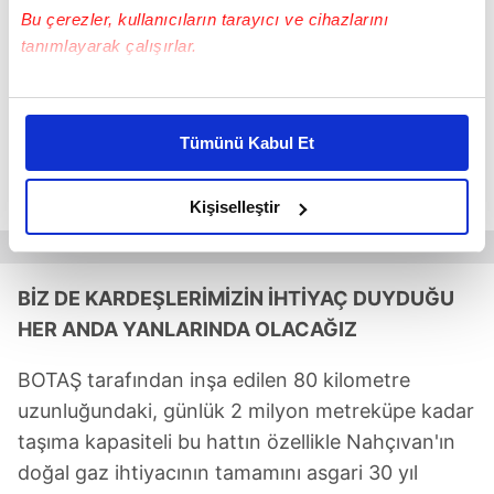
Bu çerezler, kullanıcıların tarayıcı ve cihazlarını
tanımlayarak çalışırlar.
Bu çerezlere izin vermeniz halinde sizlere özel
kişiselleştirilmiş reklamlar sunabilir, sayfalarımızda sizlere
Tümünü Kabul Et
daha iyi reklam deneyimi yaşatabiliriz. Bunu yaparken
amacımızın size daha iyi bir reklam deneyimi sunmak
olduğunu ve sizlere en iyi içerikleri sunabilmek adına
Kişiselleştir
elimizden gelen çabayı gösterdiğimizi ve bu noktada,
reklamların maliyetlerimizi karşılamak noktasında tek gelir
kalemimiz olduğunu sizlere hatırlatmak isteriz.
BİZ DE KARDEŞLERİMİZİN İHTİYAÇ DUYDUĞU
HER ANDA YANLARINDA OLACAĞIZ
Her halükârda, kullanıcılar, bu çerezlere izin vermedikleri
takdirde, kullanıcılara hedefli reklamlar
BOTAŞ tarafından inşa edilen 80 kilometre
gösterilmeyecektir."
uzunluğundaki, günlük 2 milyon metreküpe kadar
taşıma kapasiteli bu hattın özellikle Nahçıvan'ın
Sizlere daha iyi bir hizmet sunabilmek için İnternet
Sitemizde kendimize ve üçüncü kişilere ait çerezler
doğal gaz ihtiyacının tamamını asgari 30 yıl