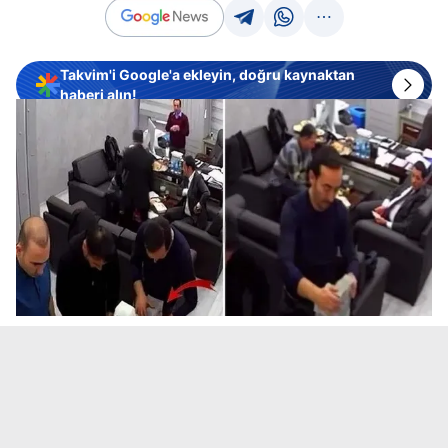
Takvim'i Google'a ekleyin, doğru kaynaktan
haberi alın!