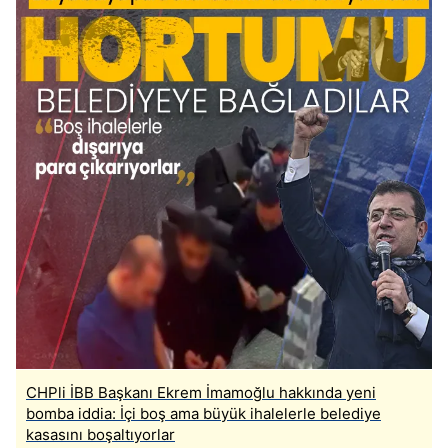
CHPli İBB Başkanı Ekrem İmamoğlu hakkında yeni
bomba iddia: İçi boş ama büyük ihalelerle belediye
kasasını boşaltıyorlar