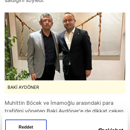
saldığını söyledi.
BAKİ AYDÖNER
Muhittin Böcek ve İmamoğlu arasındaki para
trafiğini yöneten Baki Aydöner'e de dikkat çeken
Övür,
"Görünen o ki, tam bir "temiz eller"
sürecine ihtiyaç var. Kim bakar bilmem ama
Reddet