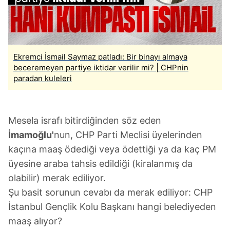
Ekremci İsmail Saymaz patladı: Bir binayı almaya
beceremeyen partiye iktidar verilir mi? | CHPnin
paradan kuleleri
Mesela israfı bitirdiğinden söz eden
İmamoğlu'
nun, CHP Parti Meclisi üyelerinden
kaçına maaş ödediği veya ödettiği ya da kaç PM
üyesine araba tahsis edildiği (kiralanmış da
olabilir) merak ediliyor.
Şu basit sorunun cevabı da merak ediliyor: CHP
İstanbul Gençlik Kolu Başkanı hangi belediyeden
maaş alıyor?