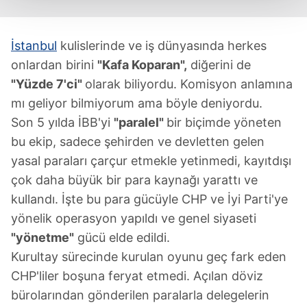
Her halükârda, kullanıcılar, bu çerezlere izin vermedikleri
takdirde, kullanıcılara hedefli reklamlar
İstanbul
kulislerinde ve iş dünyasında herkes
gösterilmeyecektir."
onlardan birini
"Kafa Koparan",
diğerini de
"Yüzde 7'ci"
olarak biliyordu. Komisyon anlamına
Sizlere daha iyi bir hizmet sunabilmek için İnternet
Sitemizde kendimize ve üçüncü kişilere ait çerezler
mı geliyor bilmiyorum ama böyle deniyordu.
kullanılmaktadır. Bu çerezler vasıtasıyla çeşitli kişisel
Son 5 yılda İBB'yi
"paralel"
bir biçimde yöneten
verileriniz işlenmekte olup gerekli olan çerezler bilgi
bu ekip, sadece şehirden ve devletten gelen
toplumu hizmetlerinin sunulması amacıyla
yasal paraları çarçur etmekle yetinmedi, kayıtdışı
kullanılmaktadır. Diğer çerezler, sitemizin daha işlevsel
çok daha büyük bir para kaynağı yarattı ve
kılınması ve kişiselleştirilmesi ve sizlere yönelik
kullandı. İşte bu para gücüyle CHP ve İyi Parti'ye
reklam/pazarlama faaliyetlerinin yapılması, amaçlarıyla
sınırlı olarak açık rızanız dahilinde kullanılacaktır.
yönelik operasyon yapıldı ve genel siyaseti
"yönetme"
gücü elde edildi.
Çerezlere ilişkin tercihlerinizi aşağıda yer alan panel
Kurultay sürecinde kurulan oyunu geç fark eden
vasıtasıyla belirleyebilirsiniz. Çerezlere ilişkin detaylı bilgi
CHP'liler boşuna feryat etmedi. Açılan döviz
için Ayarlar butonuna tıklayabilir,
Çerez Bilgilendirme
bürolarından gönderilen paralarla delegelerin
Metnimizi
ziyaret edebilirsiniz.