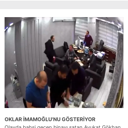
OKLAR İMAMOĞLU'NU GÖSTERİYOR
Olayda bahsi geçen binayı satan Avukat Gökhan