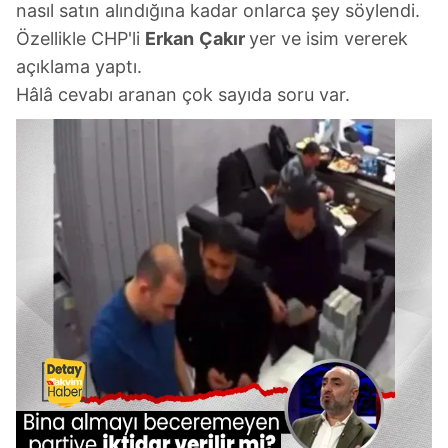
nasıl satın alındığına kadar onlarca şey söylendi.
6698 sayılı Kişisel Verilerin Korunması Kanunu uyarınca
Özellikle CHP'li
Erkan
Çakır
yer ve isim vererek
hazırlanmış Aydınlatma Metnimizi okumak ve sitemizde
açıklama yaptı.
ilgili mevzuata uygun olarak kullanılan çerezlerle ilgili bilgi
Hâlâ cevabı aranan çok sayıda soru var.
almak için lütfen
tıklayınız
.