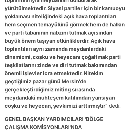
toplantılarıyla meydanları doldurarak
yürütülmektedir. Siyasi partiler için bir kamuoyu
yoklaması niteliğindeki açık hava toplantıları
hem seçmen temayülünü görmek hem de halkın
ve parti tabanının nabzını tutmak açısından
büyük önem taşıyan etkinliklerdir. Açık hava
toplantıları aynı zamanda meydanlardaki
dinamizmi, coşku ve heyecanı çoğaltmak parti
teşkilatlarını zinde ve diri tutmak bakımından
önemli işlevler icra etmektedir. Nitekim
geçtiğimiz pazar günü Mersin'de
gerçekleştirdiğimiz miting sırasında
meydandaki muhteşem katılımdan yansıyan
coşku ve heyecan, şevkimizi arttırmıştır"
dedi.
GENEL BAŞKAN YARDIMCILARI 'BÖLGE
ÇALIŞMA KOMİSYONLARI'NDA