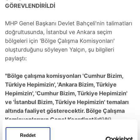
GÖREVLENDİRİLDİ
MHP Genel Başkanı Devlet Bahçeli'nin talimatları
doğrultusunda, İstanbul ve Ankara seçim
bölgeleri için 'Bölge Çalışma Komisyonları'
oluşturduğunu söyleyen Yalçın, şu bilgileri
paylaştı:
"Bölge çalışma komisyonları 'Cumhur Bizim,
Türkiye Hepimizin', 'Ankara Bizim, Türkiye
Hepimizin', 'Cumhur Bizim, Türkiye Hepimizin'
ve 'İstanbul Bizim, Türkiye Hepimizin' temaları
altında faaliyet gösterecektir. Bölge Çalışma
Komisyonlarının Genel Koordinatörlüğü
tarafından yürütülecektir. İstanbul 1. Bölge
Reddet
Koordinatörü olarak Genel Başkan Yardımcısı