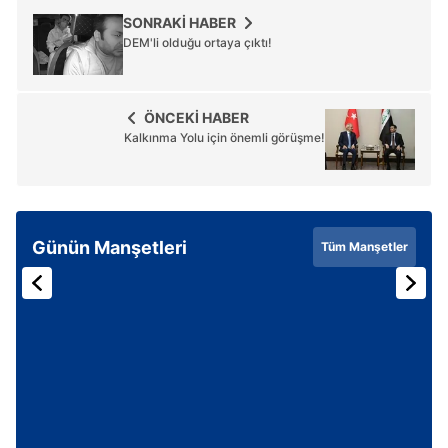
SONRAKİ HABER
6698 sayılı Kişisel Verilerin Korunması Kanunu uyarınca
DEM'li olduğu ortaya çıktı!
hazırlanmış Aydınlatma Metnimizi okumak ve sitemizde
ilgili mevzuata uygun olarak kullanılan çerezlerle ilgili bilgi
almak için lütfen
tıklayınız
.
ÖNCEKİ HABER
Kalkınma Yolu için önemli görüşme!
Günün Manşetleri
Tüm Manşetler