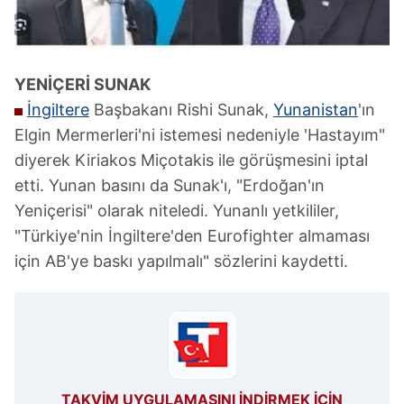
ilgili mevzuata uygun olarak kullanılan çerezlerle ilgili bilgi
almak için lütfen
tıklayınız
.
YENİÇERİ SUNAK
İngiltere
Başbakanı Rishi Sunak,
Yunanistan
'ın
Elgin Mermerleri'ni istemesi nedeniyle 'Hastayım"
diyerek Kiriakos Miçotakis ile görüşmesini iptal
etti. Yunan basını da Sunak'ı, "Erdoğan'ın
Yeniçerisi" olarak niteledi. Yunanlı yetkililer,
"Türkiye'nin İngiltere'den Eurofighter almaması
için AB'ye baskı yapılmalı" sözlerini kaydetti.
TAKVİM UYGULAMASINI İNDİRMEK İÇİN