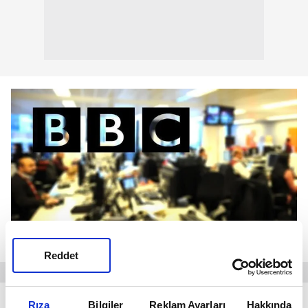
Reddet
"Yüzyıl önce güçlü Osmanlı devleti sona erdi.
Rıza
Bilgiler
Reklam Ayarları
Hakkında