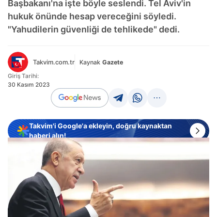
Başbakanı'na işte böyle seslendi. Tel Aviv'in
hukuk önünde hesap vereceğini söyledi.
"Yahudilerin güvenliği de tehlikede" dedi.
Takvim.com.tr
Kaynak
Gazete
Giriş Tarihi:
30 Kasım 2023
Takvim'i Google'a ekleyin, doğru kaynaktan
haberi alın!