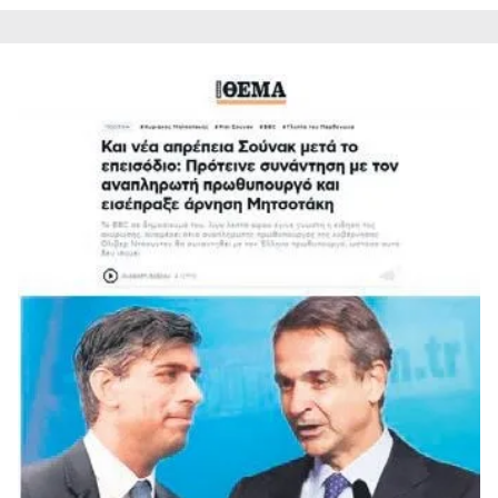
gösterilmeyecektir."
Sizlere daha iyi bir hizmet sunabilmek için İnternet
Sitemizde kendimize ve üçüncü kişilere ait çerezler
kullanılmaktadır. Bu çerezler vasıtasıyla çeşitli kişisel
verileriniz işlenmekte olup gerekli olan çerezler bilgi
toplumu hizmetlerinin sunulması amacıyla
kullanılmaktadır. Diğer çerezler, sitemizin daha işlevsel
kılınması ve kişiselleştirilmesi ve sizlere yönelik
reklam/pazarlama faaliyetlerinin yapılması, amaçlarıyla
sınırlı olarak açık rızanız dahilinde kullanılacaktır.
Çerezlere ilişkin tercihlerinizi aşağıda yer alan panel
vasıtasıyla belirleyebilirsiniz. Çerezlere ilişkin detaylı bilgi
için Ayarlar butonuna tıklayabilir,
Çerez Bilgilendirme
Metnimizi
ziyaret edebilirsiniz.
6698 sayılı Kişisel Verilerin Korunması Kanunu uyarınca
hazırlanmış Aydınlatma Metnimizi okumak ve sitemizde