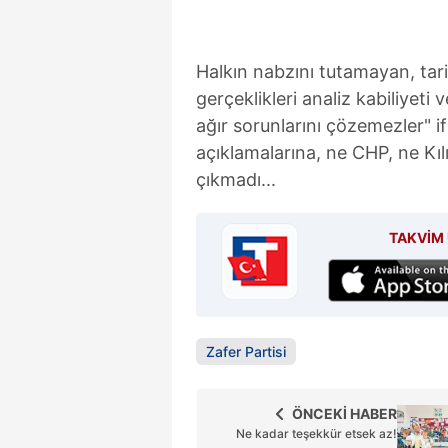
Halkın nabzını tutamayan, tarih
gerçeklikleri analiz kabiliyeti
ağır sorunlarını çözemezler" i
açıklamalarına, ne CHP, ne Kılı
çıkmadı...
TAKVİM 
Zafer Partisi
ÖNCEKİ HABER
Ne kadar teşekkür etsek az!