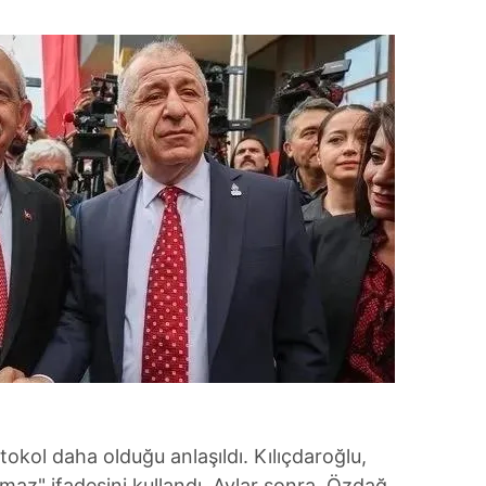
tokol daha olduğu anlaşıldı. Kılıçdaroğlu,
maz" ifadesini kullandı. Aylar sonra, Özdağ,