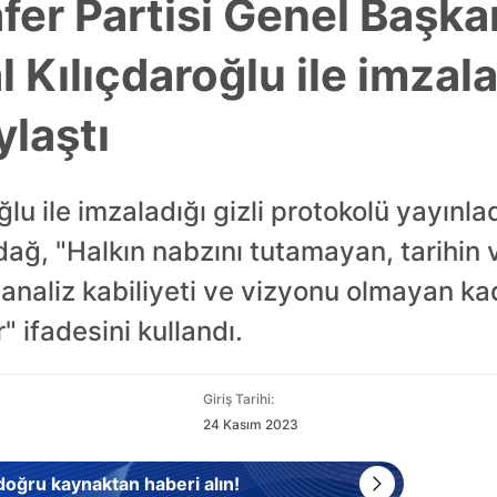
afer Partisi Genel Başka
Kılıçdaroğlu ile imzalad
ylaştı
lu ile imzaladığı gizli protokolü yayınl
zdağ, "Halkın nabzını tutamayan, tarihin v
 analiz kabiliyeti ve vizyonu olmayan kad
 ifadesini kullandı.
Giriş Tarihi:
24 Kasım 2023
 doğru kaynaktan haberi alın!