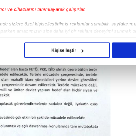
yıcı ve cihazlarını tanımlayarak çalışırlar.
de sizlere özel kişiselleştirilmiş reklamlar sunabilir, sayfalarım
aparken amacımızın size daha iyi bir reklam deneyimi sunmak ol
imizden gelen çabayı gösterdiğimizi ve bu noktada, reklamların ma
olduğunu sizlere hatırlatmak isteriz.
Kişiselleştir
çerezlere izin vermedikleri takdirde, kullanıcılara hedefli reklaml
abilmek için İnternet Sitemizde kendimize ve üçüncü kişilere ait 
isel verileriniz işlenmekte olup gerekli olan çerezler bilgi toplum
 çerezler, sitemizin daha işlevsel kılınması ve kişiselleştirilmes
 yapılması, amaçlarıyla sınırlı olarak açık rızanız dahilinde kulla
aşağıda yer alan panel vasıtasıyla belirleyebilirsiniz. Çerezlere iliş
lgilendirme Metnimizi
ziyaret edebilirsiniz.
Korunması Kanunu uyarınca hazırlanmış Aydınlatma Metnimizi okum