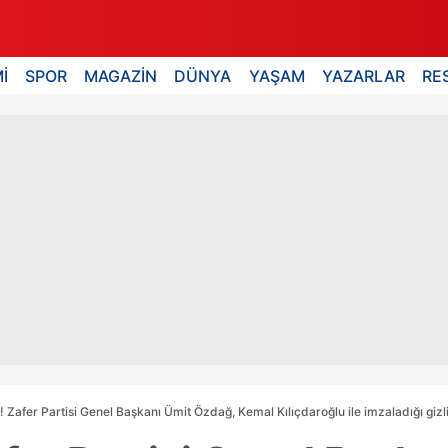
İ
SPOR
MAGAZİN
DÜNYA
YAŞAM
YAZARLAR
RE
'! Zafer Partisi Genel Başkanı Ümit Özdağ, Kemal Kılıçdaroğlu ile imzaladığı gizl