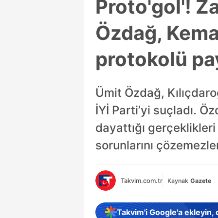
Proto'gol'! Z
Özdağ, Kemal 
protokolü pa
Ümit Özdağ, Kılıçdaroğ
İYİ Parti’yi suçladı. Ö
dayattığı gerçeklikleri
sorunlarını çözemezler"
Takvim.com.tr
Kaynak
Gazete
Takvim'i Google'a ekleyin,