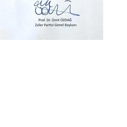
 çerezlerle ilgili bilgi almak için lütfen
tıklayınız
.