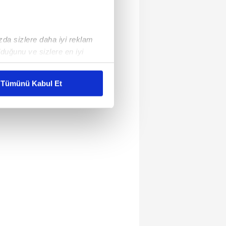
ızda sizlere daha iyi reklam
duğunu ve sizlere en iyi
liyetlerimizi karşılamak
Tümünü Kabul Et
ar gösterilmeyecektir."
çerezler kullanılmaktadır. Bu
u hizmetlerinin sunulması
i ve sizlere yönelik
nılacaktır.
kin detaylı bilgi için Ayarlar
ak ve sitemizde ilgili