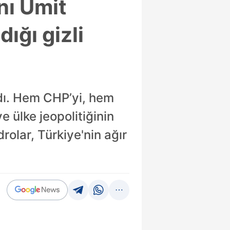
nı Ümit
ığı gizli
adı. Hem CHP’yi, hem
e ülke jeopolitiğinin
rolar, Türkiye'nin ağır