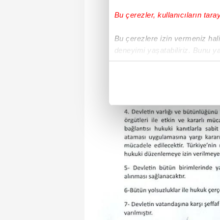
Bu çerezler, kullanıcıların tara
Bu çerezlere izin vermeniz halin
deneyimi yaşatabiliriz. Bunu y
içerikleri sunabilmek adına el
noktasında tek gelir kalemimiz 
Her halükârda, kullanıcılar, bu 
Sizlere daha iyi bir hizmet sun
çerezler vasıtasıyla çeşitli kiş
amacıyla kullanılmaktadır. Diğer
reklam/pazarlama faaliyetlerinin
Çerezlere ilişkin tercihlerinizi 
butonuna tıklayabilir,
Çerez Bi
6698 sayılı Kişisel Verilerin 