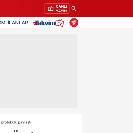
CANLI
YAYIN
SMİ İLANLAR
i protokolü paylaştı