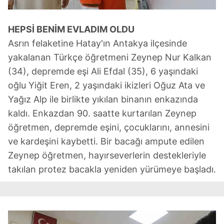
kullanılmaktadır. Bu çerezler vasıtasıyla çeşitli kişisel
verileriniz işlenmekte olup gerekli olan çerezler bilgi
HEPSİ BENİM EVLADIM OLDU
toplumu hizmetlerinin sunulması amacıyla
Asrın felaketine Hatay'ın Antakya ilçesinde
kullanılmaktadır. Diğer çerezler, sitemizin daha işlevsel
kılınması ve kişiselleştirilmesi ve sizlere yönelik
yakalanan Türkçe öğretmeni Zeynep Nur Kalkan
reklam/pazarlama faaliyetlerinin yapılması, amaçlarıyla
(34), depremde eşi Ali Efdal (35), 6 yaşındaki
sınırlı olarak açık rızanız dahilinde kullanılacaktır.
oğlu Yiğit Eren, 2 yaşındaki ikizleri Oğuz Ata ve
Yağız Alp ile birlikte yıkılan binanın enkazında
Çerezlere ilişkin tercihlerinizi aşağıda yer alan panel
kaldı. Enkazdan 90. saatte kurtarılan Zeynep
vasıtasıyla belirleyebilirsiniz. Çerezlere ilişkin detaylı bilgi
öğretmen, depremde eşini, çocuklarını, annesini
için Ayarlar butonuna tıklayabilir,
Çerez Bilgilendirme
Metnimizi
ziyaret edebilirsiniz.
ve kardeşini kaybetti. Bir bacağı ampute edilen
Zeynep öğretmen, hayırseverlerin destekleriyle
6698 sayılı Kişisel Verilerin Korunması Kanunu uyarınca
takılan protez bacakla yeniden yürümeye başladı.
hazırlanmış Aydınlatma Metnimizi okumak ve sitemizde
ilgili mevzuata uygun olarak kullanılan çerezlerle ilgili bilgi
almak için lütfen
tıklayınız
.