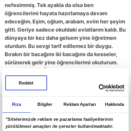
nefesimmiş. Tek ayakla da olsa ben
öğrencilerimi hayata hazırlamaya devam
edeceğim. Eşim, oğlum, arabam, evim her şeyim
gitti. Geriye sadece okuldaki evlatlarım kaldı. Bu
dünyaya bir kez daha gelsem yine öğretmen
olurdum. Bu sevgi tarif edilemez bir duygu.
Bırakın bir bacağımı iki bacağımı da kesseler,
sürünerek gelir yine öğrencilerimi okuturum.
Bana en büyük Öğretmenler Günü hediyesi,
öğrencilerimin hem başarılı hem de hayatta
Reddet
olmaları."
Rıza
Bilgiler
Reklam Ayarları
Hakkında
"Sitelerimizde reklam ve pazarlama faaliyetlerinin
yürütülmesi amaçları ile çerezler kullanılmaktadır.