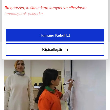
Bu çerezler, kullanıcıların tarayıcı ve cihazlarını
tanımlayarak çalışırlar.
Bu çerezlere izin vermeniz halinde sizlere özel
kişiselleştirilmiş reklamlar sunabilir, sayfalarımızda sizlere
Tümünü Kabul Et
daha iyi reklam deneyimi yaşatabiliriz. Bunu yaparken
amacımızın size daha iyi bir reklam deneyimi sunmak
olduğunu ve sizlere en iyi içerikleri sunabilmek adına
Kişiselleştir
elimizden gelen çabayı gösterdiğimizi ve bu noktada,
reklamların maliyetlerimizi karşılamak noktasında tek gelir
kalemimiz olduğunu sizlere hatırlatmak isteriz.
Her halükârda, kullanıcılar, bu çerezlere izin vermedikleri
takdirde, kullanıcılara hedefli reklamlar
gösterilmeyecektir."
Sizlere daha iyi bir hizmet sunabilmek için İnternet
Sitemizde kendimize ve üçüncü kişilere ait çerezler