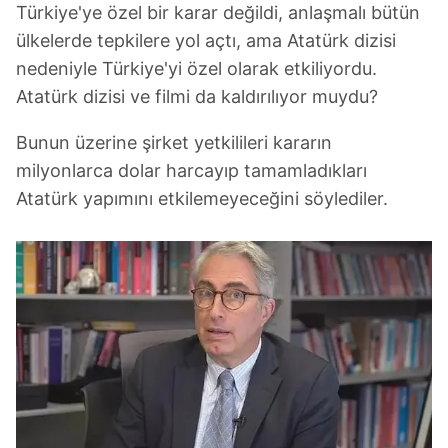
hazırlanmış Aydınlatma Metnimizi okumak ve sitemizde
Türkiye'ye özel bir karar değildi, anlaşmalı bütün
ilgili mevzuata uygun olarak kullanılan çerezlerle ilgili bilgi
ülkelerde tepkilere yol açtı, ama Atatürk dizisi
almak için lütfen
tıklayınız
.
nedeniyle Türkiye'yi özel olarak etkiliyordu.
Atatürk dizisi ve filmi da kaldırılıyor muydu?
Bunun üzerine şirket yetkilileri kararın
milyonlarca dolar harcayıp tamamladıkları
Atatürk yapımını etkilemeyeceğini söylediler.