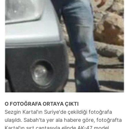
O FOTOĞRAFA ORTAYA ÇIKTI
Sezgin Kartal'ın Suriye'de çekildiği fotoğrafa
ulaşıldı. Sabah'ta yer ala habere göre, fotoğrafta
Kartal'ın sırt çantasıyla elinde AK-47 model