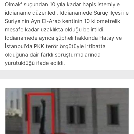
Sitemizde kendimize ve üçüncü kişilere ait çerezler
Olmak' suçundan 10 yıla kadar hapis istemiyle
kullanılmaktadır. Bu çerezler vasıtasıyla çeşitli kişisel
iddianame düzenledi. İddianamede Suruç ilçesi ile
verileriniz işlenmekte olup gerekli olan çerezler bilgi
Suriye'nin Ayn El-Arab kentinin 10 kilometrelik
toplumu hizmetlerinin sunulması amacıyla
mesafe kadar uzaklıkta olduğu belirtildi.
kullanılmaktadır. Diğer çerezler, sitemizin daha işlevsel
kılınması ve kişiselleştirilmesi ve sizlere yönelik
İddianamede ayrıca şüpheli hakkında Hatay ve
reklam/pazarlama faaliyetlerinin yapılması, amaçlarıyla
İstanbul'da PKK terör örgütüyle irtibatta
sınırlı olarak açık rızanız dahilinde kullanılacaktır.
olduğuna dair farklı soruşturmalarında
yürütüldüğü ifade edildi.
Çerezlere ilişkin tercihlerinizi aşağıda yer alan panel
vasıtasıyla belirleyebilirsiniz. Çerezlere ilişkin detaylı bilgi
için Ayarlar butonuna tıklayabilir,
Çerez Bilgilendirme
Metnimizi
ziyaret edebilirsiniz.
6698 sayılı Kişisel Verilerin Korunması Kanunu uyarınca
hazırlanmış Aydınlatma Metnimizi okumak ve sitemizde
ilgili mevzuata uygun olarak kullanılan çerezlerle ilgili bilgi
almak için lütfen
tıklayınız
.